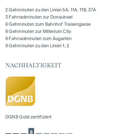
Photovoltaikanlage am Dach
2 Gehminuten zu den Linien 5A, 11A, 11B, 37A
Digitale Gegensprechanlage und
3 Fahrradminuten zur Donauinsel
schwarzes Brett über Handyapp
6 Gehminuten zum Bahnhof Traisengasse
Smarte Hausverwaltungs-App „puck“
8 Gehminuten zur Millenium City
8 Fahrradminuten zum Augarten
HIGHLIGHTS
9 Gehminuten zu den Linien 1, 2
269 Eigentumswohnungen
1 bis 4 Zimmer mit Wohnflächen von ca. 38 bis 124 m2
NACHHALTIGKEIT
Gärten, Balkone, Loggien, Dachterrassen
Kleinkinderspielplatz und Gemeinschaftsraum
166 Tiefgaragenstellplätze
Ideal für Anleger und Eigennutzer
DGNB Gold Nachhaltigkeits-Vorzertifikat
Lage direkt an der malerischen Donau
NACHHALTIGKEIT
DGNB Gold zertifiziert
Im Mittelpunkt dieses Neubauprojekts stehen die
B
Erschaffung von nachhaltigem Lebensraum und das