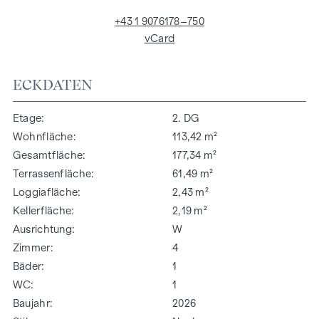
+43 1 9076178–750
vCard
ECKDATEN
Etage
2. DG
Wohnfläche
113,42 m²
Gesamtfläche
177,34 m²
Terrassenfläche
61,49 m²
Loggiafläche
2,43 m²
Kellerfläche
2,19 m²
Ausrichtung
W
Zimmer
4
Bäder
1
WC
1
Baujahr
2026