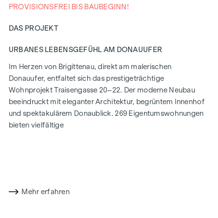
PROVISIONSFREI BIS BAUBEGINN!
DAS PROJEKT
URBANES LEBENSGEFÜHL AM DONAUUFER
Im Herzen von Brigittenau, direkt am malerischen
Donauufer, entfaltet sich das prestigeträchtige
Wohnprojekt Traisengasse 20–22. Der moderne Neubau
beeindruckt mit eleganter Architektur, begrüntem Innenhof
und spektakulärem Donaublick. 269 Eigentumswohnungen
bieten vielfältige
Wohnmöglichkeiten für alle Lebensstile und Generationen.
Die Nähe zur Donauinsel und die schnelle Anbindung ans
Stadtzentrum versprechen ein privilegiertes Lebensgefühl in
einem der lebendigsten Bezirke Wiens.
Mehr erfahren
WOHNKOMFORT MIT CHARAKTER