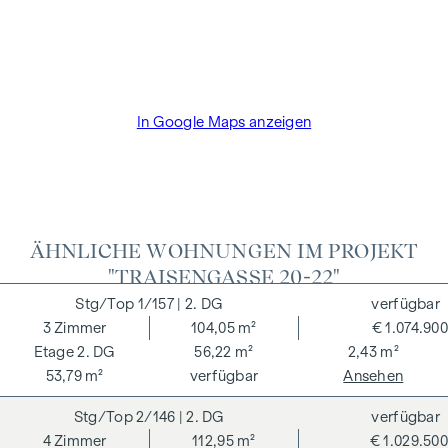
der Bauträger die Käuferprovision. Die Vertragserrichtung
und Treuhandabwicklung ist gebunden an den Rechtsanwalt
Dr. Arnold Rechtsanwälte / Wipplingerstraße. Die Kosten
betragen 1,8 % des Kaufpreises zzgl. 20% USt. sowie
Barauslagen und Beglaubigung TreuhänderIn Fr. Dr. Bettina
In Google Maps anzeigen
Schober.
ÄHNLICHE WOHNUNGEN IM PROJEKT
"TRAISENGASSE 20-22"
1/157
| 2. DG
verfügbar
3
Zimmer
104,05 m²
€ 1.074.900
2. DG
56,22 m²
2,43 m²
53,79 m²
verfügbar
Ansehen
2/146
| 2. DG
verfügbar
4
Zimmer
112,95 m²
€ 1.029.500