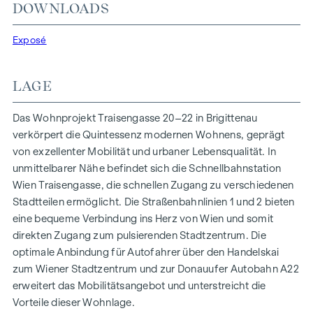
In der Traisengasse 20–22 vereinen sich Ästhetik und
DOWNLOADS
Funktionalität in jeder Wohneinheit. Mit intelligenten
Grundrissen, die von gemütlichen Einzimmerapartments bis
Exposé
zu großzügigen Vierzimmerwohnungen reichen, finden hier
alle ihren idealen Lebensraum. Eichenparkettböden und
LAGE
stilvolle Markenfliesen veredeln das Interieur, während die
Fußbodenheizung, gespeist durch umweltfreundliche
Das Wohnprojekt Traisengasse 20–22 in Brigittenau
Fernwärme, für ein behagliches Raumklima sorgt.
verkörpert die Quintessenz modernen Wohnens, geprägt
Außenliegender, elektrischer Sonnenschutz und
von exzellenter Mobilität und urbaner Lebensqualität. In
Klimaanlagen in den Dachgeschoßwohnungen
unmittelbarer Nähe befindet sich die Schnellbahnstation
gewährleisten ein angenehmes Wohnambiente, selbst an
Wien Traisengasse, die schnellen Zugang zu verschiedenen
den heißesten Tagen.
Stadtteilen ermöglicht. Die Straßenbahnlinien 1 und 2 bieten
eine bequeme Verbindung ins Herz von Wien und somit
AUSSTATTUNG
direkten Zugang zum pulsierenden Stadtzentrum. Die
Eichenparkettböden
optimale Anbindung für Autofahrer über den Handelskai
Stilvolle Markenfliesen
zum Wiener Stadtzentrum und zur Donauufer Autobahn A22
Außenliegender, elektrischer Sonnenschutz
erweitert das Mobilitätsangebot und unterstreicht die
Klimaanlage im DG
Vorteile dieser Wohnlage.
Fußbodenheizung mittels Fernwärme