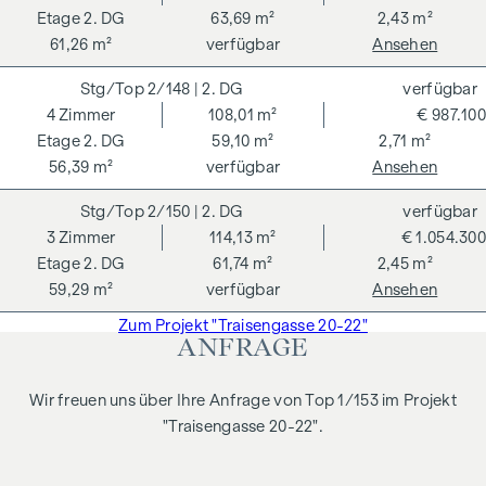
2. DG
63,69 m²
2,43 m²
61,26 m²
verfügbar
Ansehen
2/148
| 2. DG
verfügbar
4
Zimmer
108,01 m²
€ 987.100
2. DG
59,10 m²
2,71 m²
56,39 m²
verfügbar
Ansehen
2/150
| 2. DG
verfügbar
3
Zimmer
114,13 m²
€ 1.054.300
2. DG
61,74 m²
2,45 m²
59,29 m²
verfügbar
Ansehen
Zum Projekt "Traisengasse 20-22"
ANFRAGE
Wir freuen uns über Ihre Anfrage von Top 1/153 im Projekt
"Traisengasse 20-22".