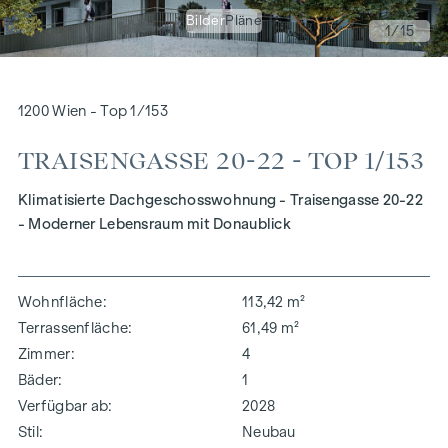
Bilder
Pläne
1
/15
1200 Wien - Top 1/153
TRAISENGASSE 20-22 - TOP 1/153
Klimatisierte Dachgeschosswohnung - Traisengasse 20-22
- Moderner Lebensraum mit Donaublick
Wohnfläche
113,42 m²
Terrassenfläche
61,49 m²
Zimmer
4
Bäder
1
Verfügbar ab
2028
Stil
Neubau