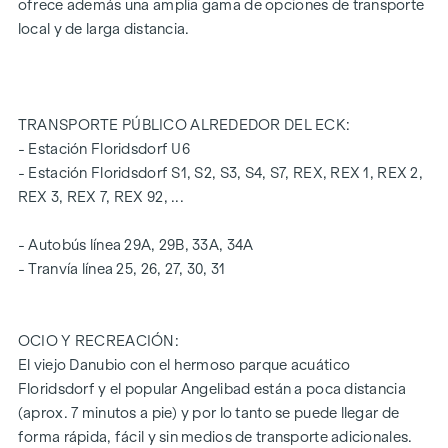
ofrece además una amplia gama de opciones de transporte
acristalamiento aislante
local y de larga distancia.
Persianas venecianas eléctricas para el sombreado
exterior
Suelo de parquet de madera de roble auténtico de alta
calidad procedente de Austria
TRANSPORTE PÚBLICO ALREDEDOR DEL ECK:
Conexiones para cocina con corriente de alta tensión
- Estación Floridsdorf U6
Gres porcelánico de 30 x 60 cm de Marazzi
- Estación Floridsdorf S1, S2, S3, S4, S7, REX, REX 1, REX 2,
grifería de la marca Dornbracht
REX 3, REX 7, REX 92, ...
Cerámica "Pro" de Laufen en baño y WC
Balcón con mampara de privacidad, enchufe, iluminación
- Autobús línea 29A, 29B, 33A, 34A
exterior y toma de agua
- Tranvía línea 25, 26, 27, 30, 31
También se puede adquirir una plaza de garaje en el
aparcamiento subterráneo propio del edificio.
OCIO Y RECREACIÓN:
El viejo Danubio con el hermoso parque acuático
Para más información, consulte nuestra página web del
Floridsdorf y el popular Angelibad están a poca distancia
proyecto
(www.fahrbachgasse6-8.at)
o pregunte a nuestro
(aprox. 7 minutos a pie) y por lo tanto se puede llegar de
experto equipo de asesores.
forma rápida, fácil y sin medios de transporte adicionales.