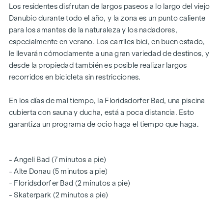
DESTACADOS
Los residentes disfrutan de largos paseos a lo largo del viejo
Danubio durante todo el año, y la zona es un punto caliente
Calle unidireccional de tráfico calmado con transición a
para los amantes de la naturaleza y los nadadores,
una zona de encuentro
especialmente en verano. Los carriles bici, en buen estado,
Poca o ninguna contaminación acústica
le llevarán cómodamente a una gran variedad de destinos, y
Instituciones educativas a la vuelta de la esquina
desde la propiedad también es posible realizar largos
(Bildungsmeile / Bildungsgrätzel)
recorridos en bicicleta sin restricciones.
A 2 minutos a pie de la estación de Floridsdorf (U6, S-
Bahn, tranvías, autobuses)
En los días de mal tiempo, la Floridsdorfer Bad, una piscina
a 6 minutos a pie del Alte Donau
cubierta con sauna y ducha, está a poca distancia. Esto
excelentes conexiones con el transporte privado
garantiza un programa de ocio haga el tiempo que haga.
edificio certificado - orientado al futuro
para propietarios e inversores
Sistema de interfono inteligente (controlable a través de
- Angeli Bad (7 minutos a pie)
una aplicación)
- Alte Donau (5 minutos a pie)
Sistema de buzón inteligente con sistema de buzón para
- Floridsdorfer Bad (2 minutos a pie)
paquetes
- Skaterpark (2 minutos a pie)
Tablón de anuncios digital y gestión inteligente de la
propiedad - aplicación
"puck