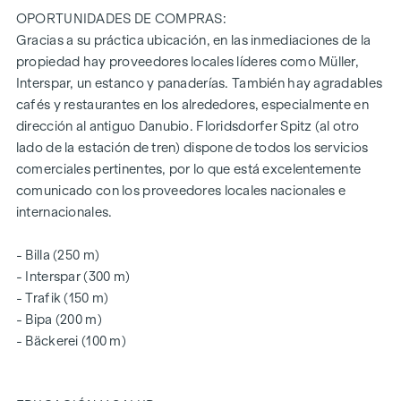
Sala común para todos los residentes (con rocódromo,
OPORTUNIDADES DE COMPRAS:
futbolín, rincón de juegos, asientos, cocina totalmente
Gracias a su práctica ubicación, en las inmediaciones de la
equipada, jardín común con camas comunitarias de
propiedad hay proveedores locales líderes como Müller,
"jardinería urbana")
Interspar, un estanco y panaderías. También hay agradables
Las viviendas vacías todavía están disponibles en todos los
cafés y restaurantes en los alrededores, especialmente en
tamaños de piso y todas incluyen un espacio abierto en
dirección al antiguo Danubio. Floridsdorfer Spitz (al otro
forma de logia, balcón, jardín privado o terraza y un
lado de la estación de tren) dispone de todos los servicios
compartimento de sótano con cerradura.
comerciales pertinentes, por lo que está excelentemente
comunicado con los proveedores locales nacionales e
Encontrará más información en el sitio web del proyecto
internacionales.
:
www.fahrbachgasse6-8.at
- Billa (250 m)
- Interspar (300 m)
CONCIERTE UNA CITA HOY MISMO
- Trafik (150 m)
- Bipa (200 m)
SOSTENIBILIDAD
- Bäckerei (100 m)
Este proyecto de WINEGG Realitäten GmbH también se
centra en la creación de un espacio vital sostenible, el
bienestar de los futuros residentes y el aumento del valor de