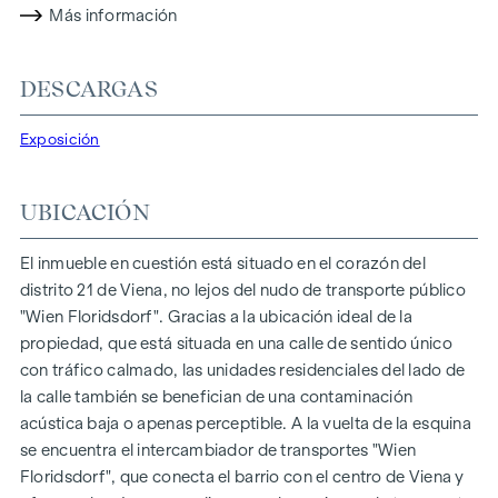
La distribución de las habitaciones es la siguiente:
Más información
Hall de entrada con trastero contiguo y WC separado
Cocina/salón (aprox. 23 m²) con acceso directo al
DESCARGAS
dormitorio y al balcón
Dormitorio (aprox. 12 m²) con acceso al cuarto de baño y
Exposición
al balcón
Cuarto de baño con bañera, lavabo, calentador de toallas
UBICACIÓN
y conexión para lavadora
Balcón (aprox. 4 m²) con orientación sureste
Bodega en el sótano
El inmueble en cuestión está situado en el corazón del
distrito 21 de Viena, no lejos del nudo de transporte público
La ubicación especialmente favorable en la calle
"Wien Floridsdorf". Gracias a la ubicación ideal de la
unidireccional de tráfico calmado "Fahrbachgasse", que se
propiedad, que está situada en una calle de sentido único
funde a la perfección con la zona de encuentro de las
con tráfico calmado, las unidades residenciales del lado de
instituciones educativas allí ubicadas, confiere al inmueble
la calle también se benefician de una contaminación
un cierto encanto con todas sus ventajas.
acústica baja o apenas perceptible. A la vuelta de la esquina
se encuentra el intercambiador de transportes "Wien
CARACTERÍSTICAS DEL PISO
Floridsdorf", que conecta el barrio con el centro de Viena y
Ventanas de madera-aluminio de suelo a techo con triple