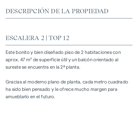
DESCRIPCIÓN DE LA PROPIEDAD
ESCALERA 2 | TOP 12
Este bonito y bien diseñado piso de 2 habitaciones con
aprox. 47 m² de superficie útil y un balcón orientado al
sureste se encuentra en la 2ª planta.
Gracias al moderno plano de planta, cada metro cuadrado
ha sido bien pensado y le ofrece mucho margen para
amueblarlo en el futuro.
Los precios indicados son precios para inversores (netos
más un 20% de IVA). Precios para propietarios a petición.