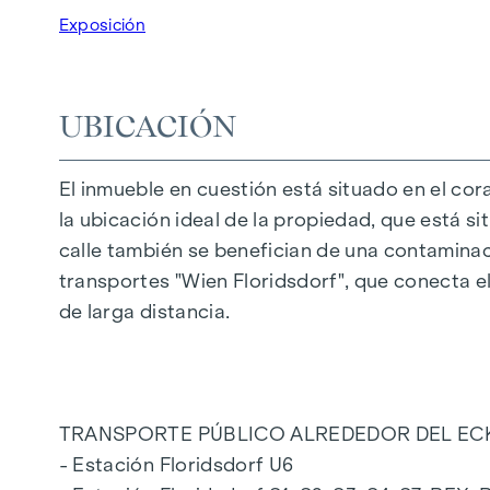
La ubicación especialmente favorable en la ca
Exposición
encuentro de las instituciones educativas allí
CARACTERÍSTICAS DEL PISO
UBICACIÓN
Ventanas de madera-aluminio de suelo a tech
Persianas venecianas eléctricas para el so
El inmueble en cuestión está situado en el cora
Suelo de parquet de madera de roble autént
la ubicación ideal de la propiedad, que está si
Conexiones para cocina con corriente de al
calle también se benefician de una contaminac
Gres porcelánico de 30 x 60 cm de Marazzi
transportes "Wien Floridsdorf", que conecta e
grifería de la marca Dornbracht
de larga distancia.
Cerámica "Pro" de Laufen en baño y WC
Balcón con mampara de privacidad, enchufe,
También se puede adquirir una plaza de garaje
TRANSPORTE PÚBLICO ALREDEDOR DEL EC
Para más información, consulte nuestra pági
- Estación Floridsdorf U6