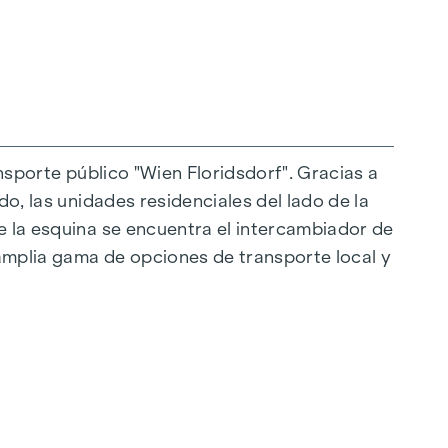
", que se funde a la perfección con la zona de
 todas sus ventajas.
ansporte público "Wien Floridsdorf". Gracias a
do, las unidades residenciales del lado de la
e la esquina se encuentra el intercambiador de
 amplia gama de opciones de transporte local y
unte a nuestro experto equipo de asesores.