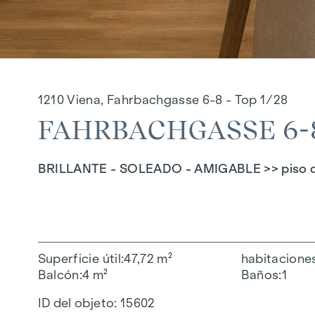
1210 Viena, Fahrbachgasse 6-8 - Top 1/28
FAHRBACHGASSE 6-8 
BRILLANTE - SOLEADO - AMIGABLE >> piso de i
Superficie útil
47,72 m²
habitacione
Balcón
4 m²
Baños
1
ID del objeto:
15602