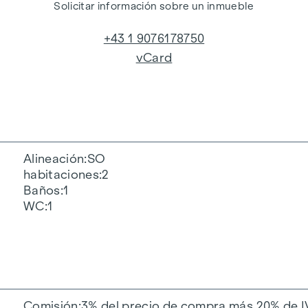
Solicitar información sobre un inmueble
+43 1 9076178750
vCard
Alineación
SO
habitaciones
2
Baños
1
WC
1
Comisión
3% del precio de compra más 20% de I