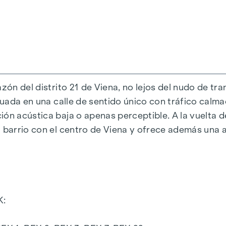
lle unidireccional de tráfico calmado "Fahrbachgasse
 ubicadas, confiere al inmueble un cierto encanto con
o con triple acristalamiento aislante
mbreado exterior
zón del distrito 21 de Viena, no lejos del nudo de tr
ico de alta calidad procedente de Austria
tuada en una calle de sentido único con tráfico calma
ta tensión
ión acústica baja o apenas perceptible. A la vuelta d
l barrio con el centro de Viena y ofrece además una
 iluminación exterior y toma de agua
 en el aparcamiento subterráneo propio del edificio.
K:
na web del proyecto
www.fahrbachgasse6-8.at
o preg