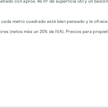
ñado con aprox. 46 m² de superficie útil y un balcón
a, cada metro cuadrado está bien pensado y le ofrec
ores (netos más un 20% de IVA). Precios para propieta
nte:
C separado
cto al dormitorio y al balcón
arto de baño y al balcón
ión para lavadora
e