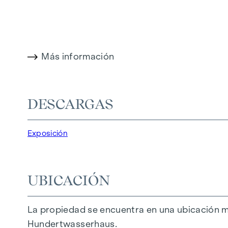
Aquí, el espacio vital se despliega tanto en el 
con el Canal del Danubio para correr por las m
Otra característica única de este proyecto es 
Más información
Ahora tiene la oportunidad de comprar el piso 
Sus ventajas de un vistazo:
DESCARGAS
arquitectura exclusiva - espacio para su dis
fantásticas vistas y panorámicas sobre la c
Exposición
DESTACADOS
9 exclusivos pisos de pleno dominio
UBICACIÓN
2 - 5 habitaciones | superficie habitable de 
Posibilidad de variantes más grandes (hasta
La casa de sus sueños en sus manos | Las lí
La propiedad se encuentra en una ubicación ma
Altura de la habitación de 2,72 m en el ático
Hundertwasserhaus.