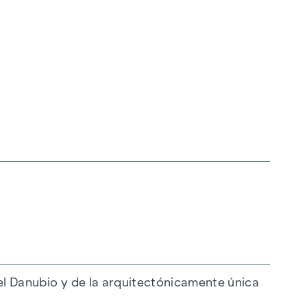
ndividual de su piso y en la puerta de su casa,
personalmente el diseño y el mobiliario.
el Danubio y de la arquitectónicamente única