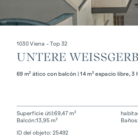
1030 Viena - Top 32
UNTERE WEISSGERBE
69 m² ático con balcón | 14 m² espacio libre, 3
Superficie útil
69,47 m²
habita
Balcón
13,95 m²
Baños
ID del objeto:
25492