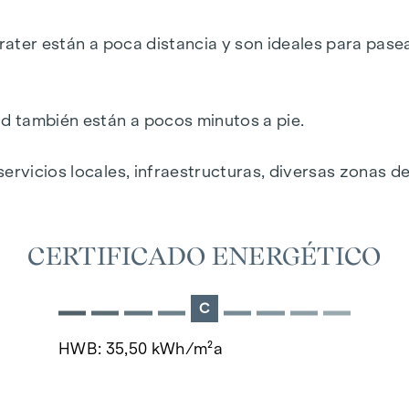
rater están a poca distancia y son ideales para pasear
 del Prater
ad también están a pocos minutos a pie.
ervicios locales, infraestructuras, diversas zonas d
CERTIFICADO ENERGÉTICO
C
o al espacioso balcón
HWB: 35,50 kWh/m²a