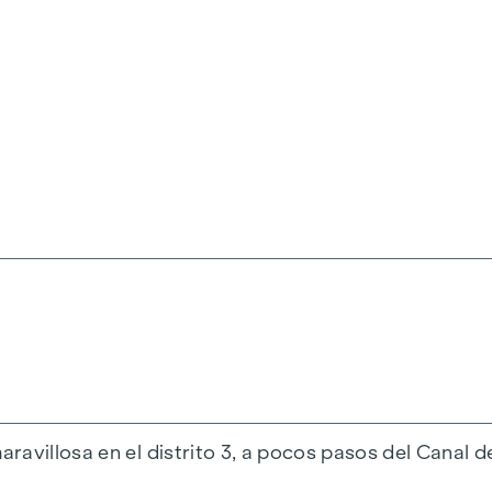
interior como en el exterior: en la libertad de diseño i
añanas y el Prater con su amplia oferta de ocio.
la libertad de diseño:
de sus sueños sobre plano, lo que le permite decidir 
eño individual
iudad.
aprox. 45 - 186 m²
 400 m²)
neas de mobiliario se pueden combinar libremente
ravillosa en el distrito 3, a pocos pasos del Canal d
 superior