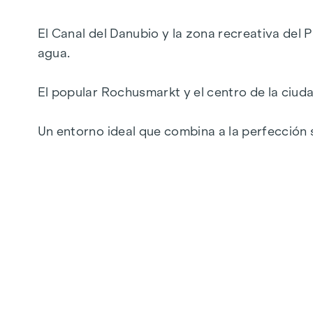
Logias, balcones, terrazas y azoteas
Lujoso concepto de materiales
El Canal del Danubio y la zona recreativa del P
Calefacción urbana
agua.
Aire acondicionado
Directamente en el Canal del Danubio | cerca
El popular Rochusmarkt y el centro de la ciud
A pocos minutos del centro de la ciudad
Un entorno ideal que combina a la perfección s
Top 32:
Planta baja :
hall de entrada, trastero, WC
cuarto de baño
2 dormitorios
Amplia cocina comedor con acceso direct
Dormitorio con baño en suite
Altura de la habitación 2,52 m