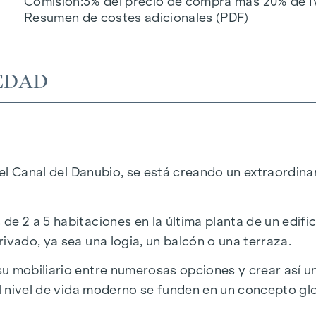
Comisión
3% del precio de compra más 20% de I
Resumen de costes adicionales (PDF)
EDAD
 del Canal del Danubio, se está creando un extraordin
de 2 a 5 habitaciones en la última planta de un edif
ivado, ya sea una logia, un balcón o una terraza.
u mobiliario entre numerosas opciones y crear así un
 el nivel de vida moderno se funden en un concepto g