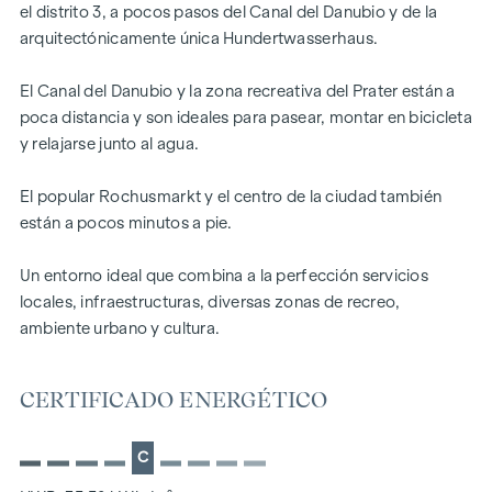
el distrito 3, a pocos pasos del Canal del Danubio y de la
diseño y el mobiliario.
arquitectónicamente única Hundertwasserhaus.
Sus ventajas de un vistazo:
El Canal del Danubio y la zona recreativa del Prater están a
arquitectura exclusiva - espacio para su diseño individual
poca distancia y son ideales para pasear, montar en bicicleta
fantásticas vistas y panorámicas sobre la ciudad.
y relajarse junto al agua.
DESTACADOS
El popular Rochusmarkt y el centro de la ciudad también
9 exclusivos pisos de pleno dominio
están a pocos minutos a pie.
2 - 5 habitaciones | superficie habitable de aprox. 45 - 186
m²
Un entorno ideal que combina a la perfección servicios
Posibilidad de variantes más grandes (hasta 400 m²)
locales, infraestructuras, diversas zonas de recreo,
La casa de sus sueños en sus manos | Las líneas de
ambiente urbano y cultura.
mobiliario se pueden combinar libremente
Altura de la habitación de 2,72 m en el ático superior
CERTIFICADO ENERGÉTICO
Logias, balcones, terrazas y azoteas
Lujoso concepto de materiales
Calefacción urbana
C
Aire acondicionado