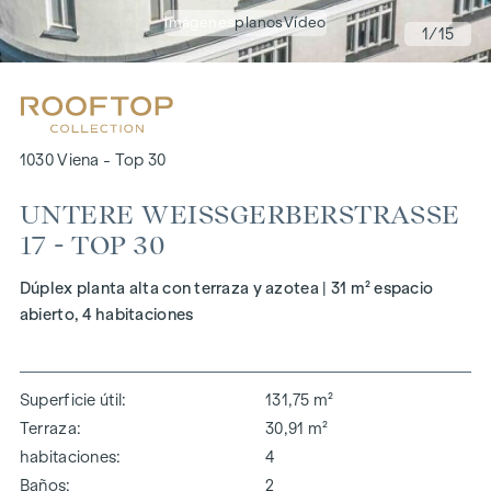
imágenes
planos
Vídeo
1
/15
1030 Viena - Top 30
UNTERE WEISSGERBERSTRASSE 17
- TOP 30
Dúplex planta alta con terraza y azotea | 31 m² espacio
abierto, 4 habitaciones
Superficie útil
131,75 m²
Terraza
30,91 m²
habitaciones
4
Baños
2