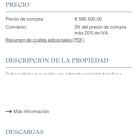
PRECIO
Precio de compra
€ 585.500,00
Comisión
3% del precio de compra
más 20% de IVA.
Resumen de costes adicionales (PDF)
DESCRIPCIÓN DE LA PROPIEDAD
Cabe señalar que existe una estrecha relación familiar o
económica entre el intermediario y el tercero que va a ser
intermediado.
El intermediario actúa como un doble corredor.
Más información
DESCARGAS