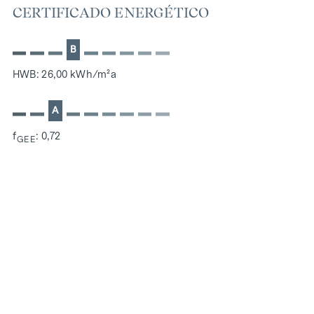
CERTIFICADO ENERGÉTICO
B
HWB: 26,00 kWh/m²a
A
f
: 0,72
GEE