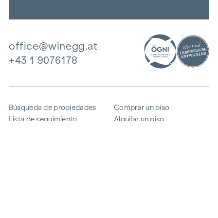
office@winegg.at
+43 1 9076178
Búsqueda de propiedades
Comprar un piso
Lista de seguimiento
Alquilar un piso
Proyectos
Propiedad comercial
Comprar
Vender un bloque de pisos
Referencias
Experiencia
La empresa
Carrera profesional
Sostenibilidad
Contacto
Acceso de empleados
i
Ahorrar energía