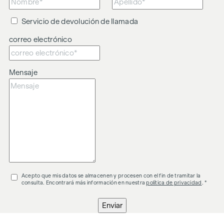
documentación facilitadas por el propietario y no están
garantizados por nuestra parte. En cuanto a los honorarios
Servicio de devolución de llamada
de intermediación, se aplican las condiciones generales de
correo electrónico
contratación y el Reglamento para agentes inmobiliarios del
Ministerio Federal de Comercio, Industria y Artesanía, BGBL.
297/1996. En caso de que se produzca una operación
Mensaje
jurídica al respecto, le cobraremos una comisión de
intermediación del 3 % del importe de la compra, más el IVA
legal. Queremos señalar además que mantenemos una
relación económica estrecha con la vendedora.
Señalamos que existe una relación familiar o económica
estrecha entre el intermediario y el tercero para el que se
realiza la intermediación.
El intermediario actúa como agente doble.
Acepto que mis datos se almacenen y procesen con el fin de tramitar la
consulta. Encontrará más información en nuestra
política de privacidad
. *
Enviar