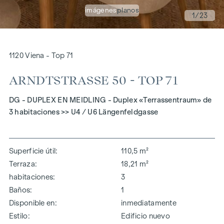
imágenes
planos
1
/23
1120 Viena - Top 71
ARNDTSTRASSE 50 - TOP 71
DG - DUPLEX EN MEIDLING - Duplex «Terrassentraum» de
3 habitaciones >> U4 / U6 Längenfeldgasse
Superficie útil
110,5 m²
Terraza
18,21 m²
habitaciones
3
Baños
1
Disponible en
inmediatamente
Estilo
Edificio nuevo