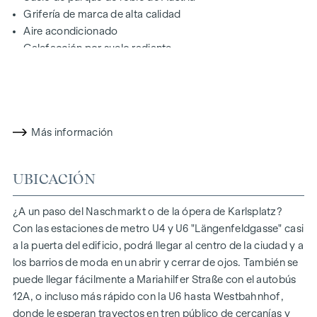
Grifería de marca de alta calidad
Aire acondicionado
Calefacción por suelo radiante
Ventanas que llegan hasta el suelo y grandes claraboyas
Gres porcelánico: baldosas de calidad de Austria
Terraza a la altura del salón
Suministro de agua, electricidad e iluminación en la
Más información
terraza
Ventanas aislantes de PVC y aluminio con triple
acristalamiento
UBICACIÓN
Persianas enrollables eléctricas para la protección solar
exterior
¿A un paso del Naschmarkt o de la ópera de Karlsplatz?
Vídeo: portero automático
Con las estaciones de metro U4 y U6 "Längenfeldgasse" casi
Con visión de futuro: certificación DGNB Oro
a la puerta del edificio, podrá llegar al centro de la ciudad y a
Con una superficie habitable de unos 110 metros cuadrados,
los barrios de moda en un abrir y cerrar de ojos. También se
este soleado y luminoso piso de estilo dúplex ofrece un
puede llegar fácilmente a Mariahilfer Straße con el autobús
ambiente muy acogedor con un toque moderno.
12A, o incluso más rápido con la U6 hasta Westbahnhof,
donde le esperan trayectos en tren público de cercanías y