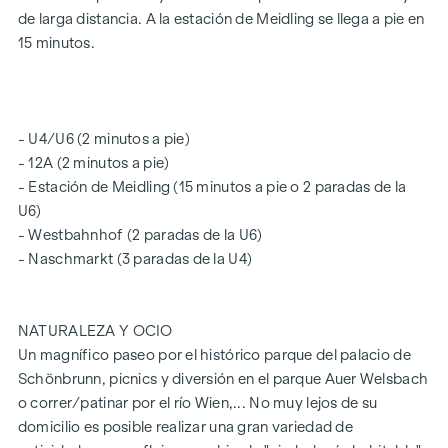
Nivel 1:
de larga distancia. A la estación de Meidling se llega a pie en
Desde el vestíbulo, con un armario empotrado oculto y un
15 minutos.
trastero debajo de la escalera, se accede al bonito
dormitorio con baño en suite, que cuenta con bañera,
lavabo y un calentador de toallas. Las amplias ventanas de
tejado hacen que el cuarto de baño resulte aún más
- U4/U6 (2 minutos a pie)
acogedor y el efecto «wow» te deja sin palabras.
- 12A (2 minutos a pie)
- Estación de Meidling (15 minutos a pie o 2 paradas de la
Gracias al aire acondicionado y a los sistemas de
U6)
sombreado exterior, las estancias del piso son un refugio
- Westbahnhof (2 paradas de la U6)
fresco incluso en los cálidos días de verano y garantizan
- Naschmarkt (3 paradas de la U4)
temperaturas agradables, sobre todo a la hora de dormir.
En la zona del vestíbulo hay un aseo independiente (para
invitados).
NATURALEZA Y OCIO
Un magnífico paseo por el histórico parque del palacio de
Planta 2:
Schönbrunn, picnics y diversión en el parque Auer Welsbach
En la amplia zona de salón-cocina de la segunda planta, los
o correr/patinar por el río Wien,... No muy lejos de su
ventanales que van del suelo al techo aportan mucha luz
domicilio es posible realizar una gran variedad de
natural y convierten la estancia en un auténtico oasis de