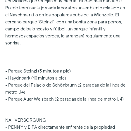
actividades que reflejan muy bien la "ciudad más habitable".
bienestar.
Puede terminar la jornada laboral en un ambiente relajado en
el Naschmarkt o en los populares pubs de la Wienzeile. El
¡La terraza contigua es una auténtica maravilla con unas
cercano parque "Steinzi", con una bonita zona para perros,
vistas magníficas de la ciudad! La terraza, con sus preciosas
campo de baloncesto y fútbol, un parque infantil y
vistas, aporta un valor añadido a su nuevo hogar. Aquí
hermosos espacios verdes, le arrancará regularmente una
podrá pasar horas de relax y dar un nuevo hogar a sus flores
sonrisa.
favoritas.
El dormitorio principal es muy espacioso y cuenta con
amplios tragaluces en un lado y una ventana corredera en el
otro, lo que realza especialmente el precioso parqué de
- Parque Steinzi (3 minutos a pie)
roble. Desde aquí se accede al cuarto de baño en suite, con
- Haydnpark (10 minutos a pie)
ducha a ras de suelo y lavabo doble, y el aseo independiente
- Parque del Palacio de Schönbrunn (2 paradas de la línea de
completa la oferta.
metro U4)
- Parque Auer Welsbach (2 paradas de la línea de metro U4)
DISTRIBUCIÓN DE LAS HABITACIONES:
1.ª planta - Nivel 1
NAHVERSORGUNG
- Vestíbulo
- PENNY y BIPA directamente enfrente de la propiedad