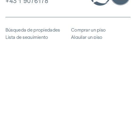
+43 1 9076178
Búsqueda de propiedades
Comprar un piso
Lista de seguimiento
Alquilar un piso
Proyectos
Propiedad comercial
Comprar
Vender un bloque de pisos
Referencias
Experiencia
La empresa
Carrera profesional
Sostenibilidad
Contacto
Acceso de empleados
i
Ahorrar energía
© 2026 WINEGG Realitäten GmbH
Protección de datos
Pie de imprenta