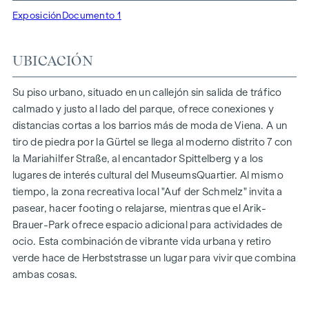
Más información en:
WOHNEN AM PARK, 1160 Viena,
Exposición
Documento 1
Herbststraße - Winegg
DESTACADOS
UBICACIÓN
150 viviendas de pleno dominio
Superficie habitable de 30 a 130 m² aprox.
Su piso urbano, situado en un callejón sin salida de tráfico
Pisos de 1 a 4 habitaciones
calmado y justo al lado del parque, ofrece conexiones y
Jardines, balcones, logias y terrazas
distancias cortas a los barrios más de moda de Viena. A un
Grandes alturas
tiro de piedra por la Gürtel se llega al moderno distrito 7 con
Aparcamiento subterráneo | e-mobility
la Mariahilfer Straße, al encantador Spittelberg y a los
Tranquilo patio interior
lugares de interés cultural del MuseumsQuartier. Al mismo
Sistema fotovoltaico en el tejado
tiempo, la zona recreativa local "Auf der Schmelz" invita a
Sala común
pasear, hacer footing o relajarse, mientras que el Arik-
Brauer-Park ofrece espacio adicional para actividades de
LLEGAR A CASA
ocio. Esta combinación de vibrante vida urbana y retiro
verde hace de Herbststrasse un lugar para vivir que combina
En Herbststrasse le espera una experiencia vital única que
ambas cosas.
combina diseño y comodidad de forma extraordinaria. El
mobiliario de alta calidad se caracteriza por materiales
cuidadosamente seleccionados que irradian una elegancia