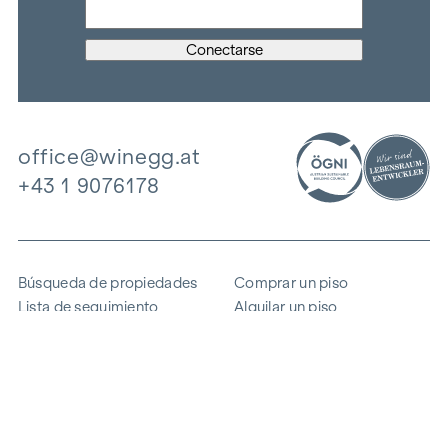
office@winegg.at
+43 1 9076178
Búsqueda de propiedades
Comprar un piso
Lista de seguimiento
Alquilar un piso
Proyectos
Propiedad comercial
Comprar
Vender un bloque de pisos
Referencias
Experiencia
La empresa
Carrera profesional
Sostenibilidad