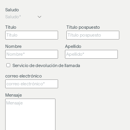
2 habitaciones
Saludo
Sala de estar, comedor y cocina de planta abierta
Gran altura de techo
Ubicación céntrica
Título
Título pospuesto
Nos gustaría señalar que existe una estrecha relación
familiar o comercial entre el agente y el tercero que se va a
Nombre
Apellido
intermediar.
El agente actúa como intermediario doble.
Servicio de devolución de llamada
correo electrónico
Mensaje