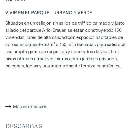
VIVIR EN EL PARQUE - URBANO Y VERDE
Situados en un callejón sin salida de tráfico calmado y justo
al lado del parque Arik-Brauer, se están construyendo 150
viviendas libres de alta calidad con espacios habitables de
aproximadamente 30 m² a 130 m², diseñadas para satisfacer
una amplia gama de requisitos y conceptos de vida. Los
pisos ofrecen atractivos extras como jardines privados,
balcones, logias y una impresionante terraza panorámica,
que abre una impresionante vista panorámica de 360° sobre
Viena. Gracias a las generosas alturas de las habitaciones,
creamos una sensación de vida abierta y aireada. Además,
dispone de plazas de aparcamiento subterráneo y
modernos conceptos energéticos, como la energía
Más información
fotovoltaica y la calefacción urbana, garantizan un
suministro de energía sostenible y eficiente. Aquí vivirá con
estilo, orientado al futuro y extremadamente cómodo.
DESCARGAS