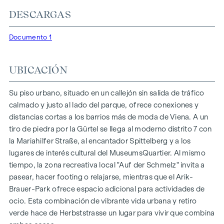
estilo, orientado al futuro y extremadamente cómodo.
DESCARGAS
Más información en:
WOHNEN AM PARK, 1160 Viena,
Documento 1
Herbststraße - Winegg
DESTACADOS
UBICACIÓN
150 viviendas de pleno dominio
Superficie habitable de aprox. 30 a 130 m²
Su piso urbano, situado en un callejón sin salida de tráfico
Pisos de 1 a 4 habitaciones
calmado y justo al lado del parque, ofrece conexiones y
Jardines, balcones, logias y terrazas
distancias cortas a los barrios más de moda de Viena. A un
Grandes alturas
tiro de piedra por la Gürtel se llega al moderno distrito 7 con
Aparcamiento subterráneo | e-mobility
la Mariahilfer Straße, al encantador Spittelberg y a los
Tranquilo patio interior
lugares de interés cultural del MuseumsQuartier. Al mismo
Sistema fotovoltaico en el tejado
tiempo, la zona recreativa local "Auf der Schmelz" invita a
Sala común
pasear, hacer footing o relajarse, mientras que el Arik-
Brauer-Park ofrece espacio adicional para actividades de
LLEGAR A CASA
ocio. Esta combinación de vibrante vida urbana y retiro
verde hace de Herbststrasse un lugar para vivir que combina
En Herbststrasse le espera una experiencia vital única que