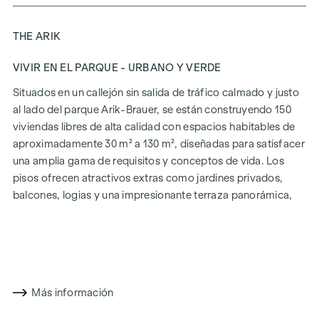
THE ARIK
VIVIR EN EL PARQUE - URBANO Y VERDE
Situados en un callejón sin salida de tráfico calmado y justo
al lado del parque Arik-Brauer, se están construyendo 150
viviendas libres de alta calidad con espacios habitables de
aproximadamente 30 m² a 130 m², diseñadas para satisfacer
una amplia gama de requisitos y conceptos de vida. Los
pisos ofrecen atractivos extras como jardines privados,
balcones, logias y una impresionante terraza panorámica,
que abre una impresionante vista panorámica de 360° sobre
Viena. Gracias a las generosas alturas de las habitaciones,
creamos una sensación de vida abierta y aireada. Además,
dispone de plazas de aparcamiento subterráneo y
modernos conceptos energéticos, como la energía
Más información
fotovoltaica y la calefacción urbana, garantizan un
suministro de energía sostenible y eficiente. Aquí vivirá con