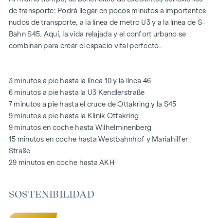
calidad de vida excepcional.
de transporte: Podrá llegar en pocos minutos a importantes
nudos de transporte, a la línea de metro U3 y a la línea de S-
Las zonas comunes con bancos y mesas invitan a relajarse y
Bahn S45. Aquí, la vida relajada y el confort urbano se
ofrecen un lugar de encuentro natural para todas las
combinan para crear el espacio vital perfecto.
generaciones. Una acogedora zona de juegos infantiles
ofrece horas sin preocupaciones y felices momentos
infantiles, directamente en el complejo residencial, para que
3 minutos a pie hasta la línea 10 y la línea 46
los niños puedan jugar con seguridad y despreocupación.
6 minutos a pie hasta la U3 Kendlerstraße
Durante la fase de planificación se hizo especial hincapié en
7 minutos a pie hasta el cruce de Ottakring y la S45
los materiales sostenibles.
9 minutos a pie hasta la Klinik Ottakring
El uso exclusivo por parte de los residentes hace de este
9 minutos en coche hasta Wilhelminenberg
patio interior oasis de paz un activo especial del proyecto y
15 minutos en coche hasta Westbahnhof y Mariahilfer
garantiza una calidad de vida excepcional. Experimente la
Straße
vida moderna con un valor añadido ecológico: ¡bienvenido a
29 minutos en coche hasta AKH
GRAND GARDEN
!
SOSTENIBILIDAD
SU HOGAR CON AMPLIAS VISTAS Y ESPACIOS ABIERTOS
En
GRAND GARDEN
no sólo se vive, sino que cada día se