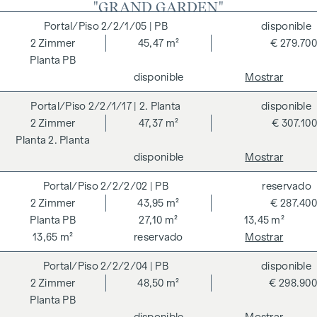
"GRAND GARDEN"
residenciales están certificados de forma independiente
2/2/1/05
| PB
disponible
según los criterios del Consejo Alemán de Construcción
2
Zimmer
45,47 m²
€ 279.700
Sostenible (DGNB) y se está buscando una verificación de la
PB
taxonomía de la UE. La creación de un espacio vital
disponible
Mostrar
sostenible y el bienestar de los futuros residentes son el
centro de los GRAND GARDENS. Las certificaciones
2/2/1/17
| 2. Planta
disponible
independientes hacen transparente una estrategia holística
2
Zimmer
47,37 m²
€ 307.100
de sostenibilidad. El comprador de un condominio
2. Planta
certificado por el DGNB (Consejo Alemán de Construcción
disponible
Mostrar
Sostenible) se beneficia de diversas ventajas que abarcan
2/2/2/02
| PB
reservado
aspectos ecológicos, económicos y socioculturales. En la
2
Zimmer
43,95 m²
€ 287.400
página siguiente encontrará algunas de las principales
PB
27,10 m²
13,45 m²
ventajas.
13,65 m²
reservado
Mostrar
COSTES ADICIONALES
2/2/2/04
| PB
disponible
En aras del buen orden, nos gustaría señalar que, a menos
2
Zimmer
48,50 m²
€ 298.900
que se indique lo contrario en la oferta, se deberá abonar
PB
una comisión al finalizar con éxito la transacción según las