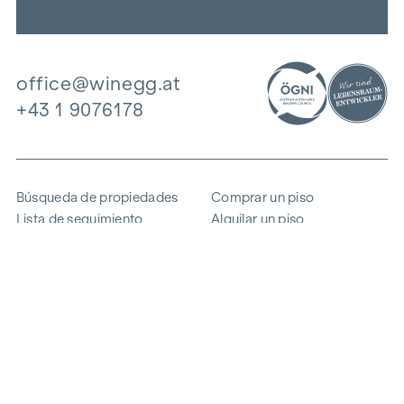
office@winegg.at
+43 1 9076178
Búsqueda de propiedades
Comprar un piso
Lista de seguimiento
Alquilar un piso
Proyectos
Propiedad comercial
Comprar
Vender un bloque de pisos
Referencias
Experiencia
La empresa
Carrera profesional
Sostenibilidad
Contacto
Acceso de empleados
i
Ahorrar energía