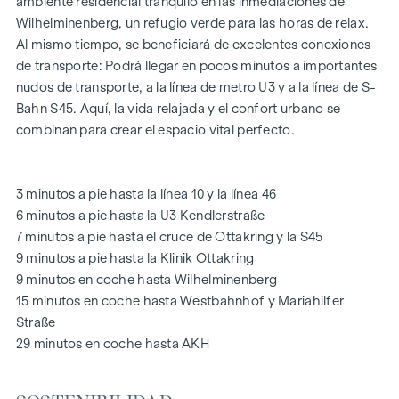
GARDEN
es el oasis de paz del patio interior de 1.000 m², un
ambiente residencial tranquilo en las inmediaciones de
refugio único para todas las generaciones. Aquí es donde la
Wilhelminenberg, un refugio verde para las horas de relax.
naturaleza se encuentra con la vida urbana y crea una
Al mismo tiempo, se beneficiará de excelentes conexiones
calidad de vida excepcional.
de transporte: Podrá llegar en pocos minutos a importantes
nudos de transporte, a la línea de metro U3 y a la línea de S-
Las zonas comunes con bancos y mesas invitan a relajarse y
Bahn S45. Aquí, la vida relajada y el confort urbano se
ofrecen un lugar de encuentro natural para todas las
combinan para crear el espacio vital perfecto.
generaciones. Una acogedora zona de juegos infantiles
ofrece horas sin preocupaciones y felices momentos
infantiles, directamente en el complejo residencial, para que
3 minutos a pie hasta la línea 10 y la línea 46
los niños puedan jugar con seguridad y despreocupación.
6 minutos a pie hasta la U3 Kendlerstraße
Durante la fase de planificación se hizo especial hincapié en
7 minutos a pie hasta el cruce de Ottakring y la S45
los materiales sostenibles.
9 minutos a pie hasta la Klinik Ottakring
El uso exclusivo por parte de los residentes hace de este
9 minutos en coche hasta Wilhelminenberg
patio interior oasis de paz un activo especial del proyecto y
15 minutos en coche hasta Westbahnhof y Mariahilfer
garantiza una calidad de vida excepcional. Experimente la
Straße
vida moderna con un valor añadido ecológico: ¡bienvenido a
29 minutos en coche hasta AKH
GRAND GARDEN
!