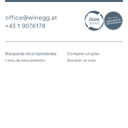
office@winegg.at
+43 1 9076178
Búsqueda de propiedades
Comprar un piso
Lista de seguimiento
Alquilar un piso
Proyectos
Propiedad comercial
Comprar
Vender un bloque de pisos
Referencias
Experiencia
La empresa
Carrera profesional
Sostenibilidad
Contacto
Acceso de empleados
i
Ahorrar energía