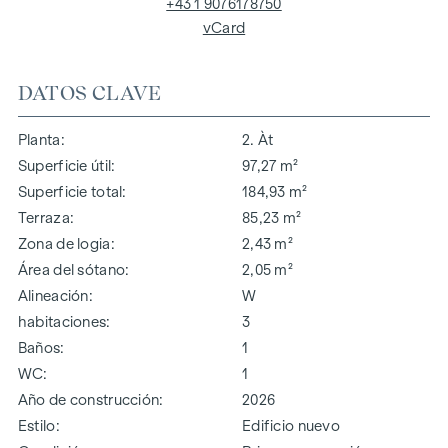
+43 1 9076178750
vCard
DATOS CLAVE
Planta
2. Àt
Superficie útil
97,27 m²
Superficie total
184,93 m²
Terraza
85,23 m²
Zona de logia
2,43 m²
Área del sótano
2,05 m²
Alineación
W
habitaciones
3
Baños
1
WC
1
Año de construcción
2026
Estilo
Edificio nuevo