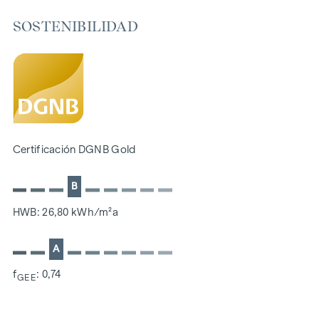
Zona de juegos para niños pequeños y sala común
SOSTENIBILIDAD
166 plazas de aparcamiento subterráneo
Ideal para inversores y propietarios
Precertificado de sostenibilidad DGNB Gold
Situado junto al pintoresco Danubio
SOSTENIBILIDAD
La creación de un espacio vital sostenible y el bienestar de
Certificación DGNB Gold
los futuros residentes son el centro de este proyecto de
nueva construcción. Además de optimizar la vida útil del
B
inmueble, prestamos atención a minimizar el consumo de
energía y recursos naturales durante la construcción. Como
HWB: 26,80 kWh/m²a
miembro del ÖGNI (Consejo Austriaco de Construcción
Sostenible), el proyecto ya cuenta con la certificación previa
A
de la categoría DGNB Gold.
f
: 0,74
GEE
COSTES ADICIONALES
En aras del buen orden, nos gustaría señalar que, a menos