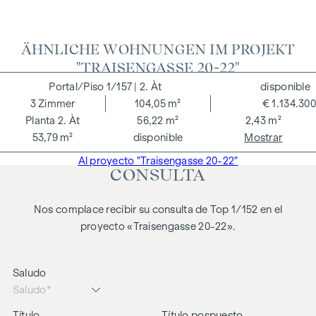
ÄHNLICHE WOHNUNGEN IM PROJEKT
"TRAISENGASSE 20-22"
1/157
| 2. Àt
disponible
3
Zimmer
104,05 m²
€ 1.134.300
2. Àt
56,22 m²
2,43 m²
53,79 m²
disponible
Mostrar
Al proyecto "Traisengasse 20-22"
CONSULTA
Nos complace recibir su consulta de Top 1/152 en el
proyecto «Traisengasse 20-22».
Saludo
Título
Título pospuesto