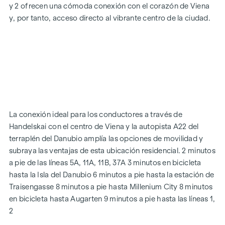
y 2 ofrecen una cómoda conexión con el corazón de Viena
y, por tanto, acceso directo al vibrante centro de la ciudad.
EQUIPAMIENTOS
Suelos de parqué de roble
Elegantes baldosas de marca
Protección solar eléctrica exterior
Aire acondicionado en el ático
Calefacción por suelo radiante a través de calefacción
urbana
Sistema fotovoltaico en el tejado
La conexión ideal para los conductores a través de
Sistema de interfono digital y
Handelskai con el centro de Viena y la autopista A22 del
tablón de anuncios mediante aplicación de teléfono móvil
terraplén del Danubio amplía las opciones de movilidad y
Aplicación de gestión inteligente de la propiedad "puck
subraya las ventajas de esta ubicación residencial. 2 minutos
a pie de las líneas 5A, 11A, 11B, 37A 3 minutos en bicicleta
DESTACADOS
hasta la Isla del Danubio 6 minutos a pie hasta la estación de
269 viviendas de pleno dominio
Traisengasse 8 minutos a pie hasta Millenium City 8 minutos
De 1 a 4 habitaciones con espacios habitables de aprox.
en bicicleta hasta Augarten 9 minutos a pie hasta las líneas 1,
38 a 124 m2
2
Jardines, balcones, logias, azoteas