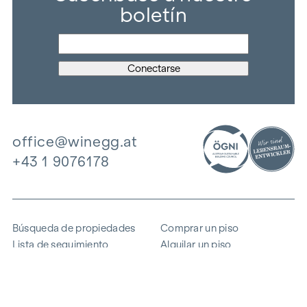
boletín
office@winegg.at
+43 1 9076178
Búsqueda de propiedades
Comprar un piso
Lista de seguimiento
Alquilar un piso
Proyectos
Propiedad comercial
Comprar
Vender un bloque de pisos
Referencias
Experiencia