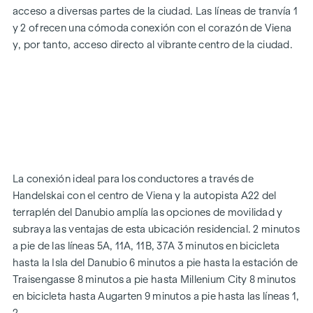
acceso a diversas partes de la ciudad. Las líneas de tranvía 1
agradable, incluso en los días más calurosos.
y 2 ofrecen una cómoda conexión con el corazón de Viena
y, por tanto, acceso directo al vibrante centro de la ciudad.
EQUIPAMIENTOS
Suelos de parqué de roble
Elegantes baldosas de marca
Protección solar eléctrica exterior
Aire acondicionado en el ático
Calefacción por suelo radiante a través de calefacción
urbana
Sistema fotovoltaico en el tejado
La conexión ideal para los conductores a través de
Sistema de interfono digital y
Handelskai con el centro de Viena y la autopista A22 del
tablón de anuncios mediante aplicación de teléfono móvil
terraplén del Danubio amplía las opciones de movilidad y
Aplicación de gestión inteligente de la propiedad "puck
subraya las ventajas de esta ubicación residencial. 2 minutos
a pie de las líneas 5A, 11A, 11B, 37A 3 minutos en bicicleta
DESTACADOS
hasta la Isla del Danubio 6 minutos a pie hasta la estación de
269 viviendas de pleno dominio
Traisengasse 8 minutos a pie hasta Millenium City 8 minutos
De 1 a 4 habitaciones con espacios habitables de aprox.
en bicicleta hasta Augarten 9 minutos a pie hasta las líneas 1,
38 a 124 m2