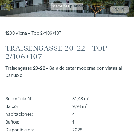
imágenes
planos
1
/14
1200 Viena - Top 2/106+107
TRAISENGASSE 20-22 - TOP
2/106+107
Traisengasse 20-22 - Sala de estar moderna con vistas al
Danubio
Superficie útil
81,48 m²
Balcón
9,94 m²
habitaciones
4
Baños
1
Disponible en
2028