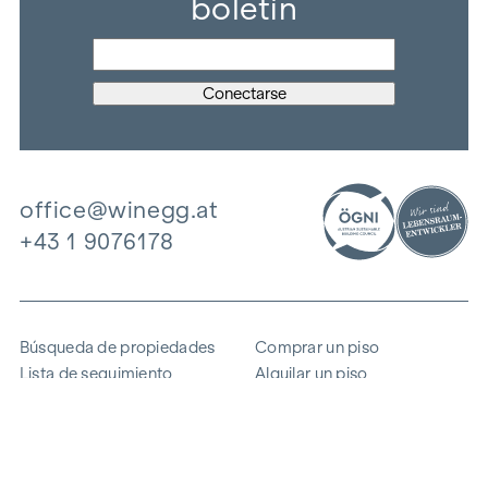
boletín
office@winegg.at
+43 1 9076178
Búsqueda de propiedades
Comprar un piso
Lista de seguimiento
Alquilar un piso
Proyectos
Propiedad comercial
Comprar
Vender un bloque de pisos
Referencias
Experiencia
La empresa
Carrera profesional