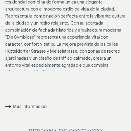
residencial combina de forma única una elegante
arquitectura con el moderno estilo de vida de la ciudad.
Representa la combinación perfecta entre la vibrante cultura
de la ciudad y un retiro relajante. Con su acertada
combinación de fachada histórica y arquitectura moderna,
"
Die Symbiose
" representa una experiencia vital con
carácter, confort y estilo. La mejora prevista de las calles
Hütteldorfer Strasse y Meiselstrasse, con zonas de recreo
ajardinadas y un diseño de tráfico calmado, creará un
entorno vital especialmente agradable que combina
urbanidad y relajación.
COSTES ADICIONALES
En aras del buen orden, nos gustaría señalar que, a menos
que se indique lo contrario en la oferta, se pagará una
Más información
comisión por la finalización con éxito de la venta a las tasas
estipuladas en la Ordenanza de Agentes Inmobiliarios BGBI.
262 y 297/1996 - es decir, el 3% del precio de compra más el
20% de IVA. Esta obligación de comisión también se aplica si