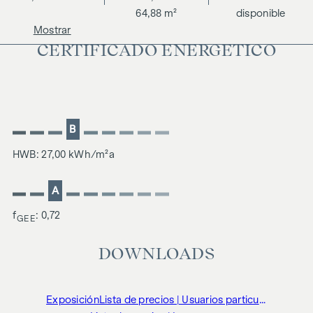
64,88 m²
disponible
Mostrar
CERTIFICADO ENERGÉTICO
B
HWB: 27,00 kWh/m²a
A
f
: 0,72
GEE
DOWNLOADS
Exposición
Lista de precios | Usuarios particulares