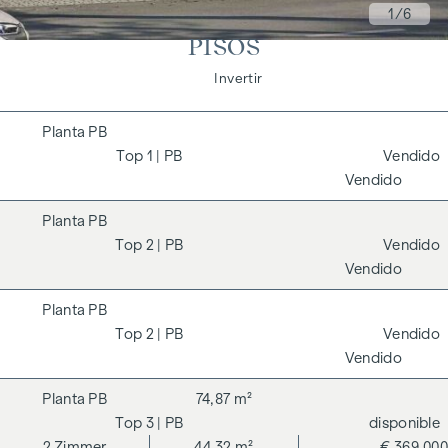
1
/6
PISOS
Vivir
Invertir
PB
1
| PB
Vendido
Vendido
PB
2
| PB
Vendido
Vendido
PB
2
| PB
Vendido
Vendido
PB
74,87 m²
3
| PB
disponible
2
Zimmer
44,32 m²
€ 369.000