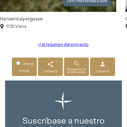
LISTO PARA ENTRAR A VIVIR
Hanselmayergasse
1130 Viena
Ir al resumen del proyecto
Ahorrar
Búsqueda de
energía
Compartir
Contacto
propiedades
Suscríbase a nuestro