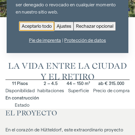
ser denegado o revocado en cualquier momento
Ir al resumen del proyecto
en nuestro sitio web.
Aceptarlo todo
Ajustes
Rechazar opcional
DIE SYMBIOSE
Pie de imprenta
|
Protección de datos
1140 Viena, Meiselstraße 79
LA VIDA ENTRE LA CIUDAD
Y EL RETIRO
11 Pisos
2 – 4.5
44 – 150 m²
ab € 315.000
Disponibilidad
habitaciones
Superficie
Precio de compra
En construcción
Estado
EL PROYECTO
En el corazón de Hütteldorf, este extraordinario proyecto