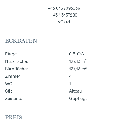
+43 676 7093336
+43 1 3157280
vCard
ECKDATEN
Etage
0.5. OG
Nutzfläche
127,13 m²
Bürofläche
127,13 m²
Zimmer
4
WC
1
Stil
Altbau
Zustand
Gepflegt
PREIS