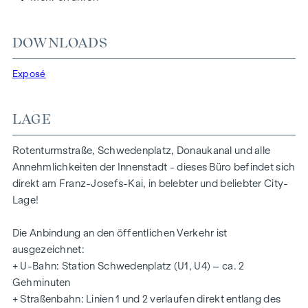
Das sehr gute Layout bietet vier zentral begehbare
Büroräume. Ein Highlight ist das große, abgerundete
DOWNLOADS
Eckbüro, welches einen Weitblick über den Kai bietet.
Nachstehend finden Sie eine Übersicht aller Räumlichkeiten:
Exposé
Vorraum mit Platz für Garderobe
4 Büros (ca. 18 qm, 22 qm, 27 qm und 28 qm)
LAGE
Toilette mit Vorraum und Handwaschbecken
gefliester Abstellraum (alternativ könnte hier ein zweites
Rotenturmstraße, Schwedenplatz, Donaukanal und alle
WC installiert werden)
Annehmlichkeiten der Innenstadt - dieses Büro befindet sich
direkt am Franz-Josefs-Kai, in belebter und beliebter City-
AUSSTATTUNG
Lage!
Das Büro wurde eben einer Renovierung unterzogen und
erstrahlt nun in frischem und gepflegtem Glanz!
Die Anbindung an den öffentlichen Verkehr ist
ausgezeichnet:
Folgende Ausstattungsmerkmale bietet Ihr neues Büro:
+ U-Bahn: Station Schwedenplatz (U1, U4) – ca. 2
stilvolle Holzkastenfenster und Türen
Gehminuten
Gewölbedecken
+ Straßenbahn: Linien 1 und 2 verlaufen direkt entlang des