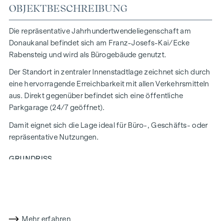
OBJEKTBESCHREIBUNG
Die repräsentative Jahrhundertwendeliegenschaft am
Donaukanal befindet sich am Franz-Josefs-Kai/Ecke
Rabensteig und wird als Bürogebäude genutzt.
Der Standort in zentraler Innenstadtlage zeichnet sich durch
eine hervorragende Erreichbarkeit mit allen Verkehrsmitteln
aus. Direkt gegenüber befindet sich eine öffentliche
Parkgarage (24/7 geöffnet).
Damit eignet sich die Lage ideal für Büro-, Geschäfts- oder
repräsentative Nutzungen.
GRUNDRISS
Der renovierte 4-Zimmer-Altbau befindet sich im Mezzanin
(= 1. Liftstock), verfügt über rund 127 qm Nutzfläche und ist
hauptsächlich nach Westen auf den Rabensteig
ausgerichtet.
Mehr erfahren