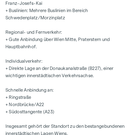
Raumhöhen bis 3,40 m
Franz-Josefs-Kai
Fischgrät-Parkettboden (geschliffen und geölt)
+ Buslinien: Mehrere Buslinien im Bereich
frisch ausgemalte Wände
Schwedenplatz/Morzinplatz
Küchenanschlüsse im Vorraum neben dem WC
Abstellraum mit Wasseranschluss
Regional- und Fernverkehr:
Fernwärme
+ Gute Anbindung über Wien Mitte, Praterstern und
moderne Sanitärausstattung
Hauptbahnhof.
vorbereitete Kabelkanäle
Individualverkehr:
KONDITIONEN
+ Direkte Lage an der Donaukanalstraße (B227), einer
wichtigen innerstädtischen Verkehrsachse.
Gesamtmiete brutto: EUR 4.073,88 (inkl. Betriebskosten, Lift
und 20% USt)
Schnelle Anbindung an:
Monatliches Akonto für Fernwärme: EUR 100,- netto + 20 %
+ Ringstraße
USt
+ Nordbrücke/A22
Strom wird vom Mieter angemeldet und abgerechnet.
+ Südosttangente (A23)
Mietdauer: unbefristet
Insgesamt gehört der Standort zu den bestangebundenen
Kaution: 4 bis 6 BMM (je nach Bonität)
innerstädtischen Lagen Wiens.