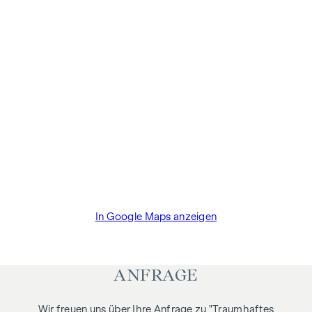
Mehrwertsteuer.
Wir weisen darauf hin, dass zwischen dem Vermittler und
dem zu vermittelnden Dritten ein familiäres oder
wirtschaftliches Naheverhältnis besteht.
Der Vermittler ist als Doppelmakler tätig.
In Google Maps anzeigen
ANFRAGE
Wir freuen uns über Ihre Anfrage zu "Traumhaftes