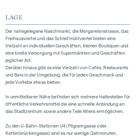
Behandlung, Studio, Atelier oder Dienstleistungskonzepte.
Highlights:
LAGE
3 Räume insgesamt
kleine Teeküche
Der nahegelegene Naschmarkt, die Margaretenstrasse, das
straßen- und innenhofseitige Ausrichtung
Freihausviertel und das Schleifmühlviertel bieten eine
großzügige Fensterflächen mit guter Belichtung
Vielzahl an individuellen Geschäften, kleinen Boutiquen und
repräsentativen Eingangsbereich
eine breite Versorgung mit Supermärkten und Geschäften
vielseitige Nutzungsmöglichkeiten
jeglicher Art.
Darüber hinaus gibt es eine Vielzahl von Cafés, Restaurants
Die Kombination aus guter Sichtbarkeit, offenem Grundriss
und Bars in der Umgebung, die für jeden Geschmack und
und zentraler Lage macht dieses Objekt besonders attraktiv
jede Vorliebe etwas bieten.
für Unternehmen, die Wert auf Präsenz und ein angenehmes
Arbeits- bzw. Verkaufsumfeld legen.
In unmittelbarer Nähe befinden sich mehrere Haltestellen für
öffentliche Verkehrsmittel die eine schnelle Anbindung an
das Stadtzentrum sowie andere Teile Wiens ermöglichen.
Zu den U-Bahn-Stationen U4 (Pilgramgasse oder
Kettenbrückengasse) sind es nur wenige Gehminuten.