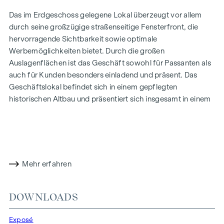
Das im Erdgeschoss gelegene Lokal überzeugt vor allem
durch seine großzügige straßenseitige Fensterfront, die
hervorragende Sichtbarkeit sowie optimale
Werbemöglichkeiten bietet. Durch die großen
Auslagenflächen ist das Geschäft sowohl für Passanten als
auch für Kunden besonders einladend und präsent. Das
Geschäftslokal befindet sich in einem gepflegten
historischen Altbau und präsentiert sich insgesamt in einem
sehr guten sowie ordentlichen Zustand. Die charmante
Architektur in Kombination mit den hellen, offenen
Räumlichkeiten verleiht dem Objekt ein besonders
angenehmes und repräsentatives Ambiente.
Mehr erfahren
Der offene und helle Hauptraum schafft ein angenehmes
Raumgefühl und eignet sich ideal als Verkaufs-,
Präsentations- oder Empfangsbereich. Ergänzt wird die
DOWNLOADS
Fläche durch zwei weitere Räume, wodurch sich vielfältige
Nutzungsmöglichkeiten ergeben – etwa für Büro,
Exposé