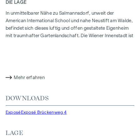
DIE LAGE
In unmittelbarer Nähe zu Salmannsdorf, unweit der
American International School und nahe Neustift am Walde,
befindet sich dieses luftig und offen gestaltete Eigenheim
mit traumhafter Gartenlandschaft. Die Wiener Innenstadt ist
in rund 25 Minuten erreichbar. Lassen Sie sich von den
Vorzügen dieser Liegenschaft überzeugen!
DIE LIEGENSCHAFT
Bisher wurde die Liegenschaft für Wohnzwecke genutzt,
Mehr erfahren
lässt sich aber sehr gut an gewerbliche Ansprüche
anpassen. Das im Jahr 2000 erbaute Haus wurde mit viel
DOWNLOADS
Liebe zum Detail geplant und mit hochwertigen Materialien
erbaut. Besonderes Augenmerk wurde auf große
Exposé
Exposé Brückenweg 4
Fensterfronten sowie direkte Terrassen- und
Gartenzugänge gelegt.
LAGE
Die perfekte Ost-Süd-Westausrichtung der Haupträume
gewährleistet optimale Licht- und Sonnenverhältnisse und