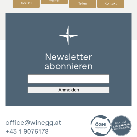
Merken
Luftwärmepumpe für Warmwasser: Aufrüstung für
sparen
Teilen
Kontakt
gesamtes Heizsystem möglich!
doppelt verglaste Holzfenster
Terrassentüren in Übergröße
traumhafte Blickvielfalt in den Garten und die Umgebung
Parkettböden und Innentreppe aus Kirschholz
Architektenküche der Marke Leicht von Fa. Faulmann mit
Gaggenau-Geräten mit Abzug ins Freie
Newsletter
Spa-Bereich mit KLAFS Sauna und Dampfbad im
abonnieren
Untergeschoss
Alarmanlage
Doppelgarage mit E-Ladestation und Photovoltaik
Natur-Badeteich mit 3 m Tiefe und Pegelsteuerung
Gartenplanung der Firma Lederleitner
Travertin Boden
DAS RÉSUMÉ
office@winegg.at
Dieses Anwesen ist keine klassische Gewerbeimmobilie. Sie
+43 1 9076178
ist ein Ort für Unternehmen, die bewusst anders denken, klar