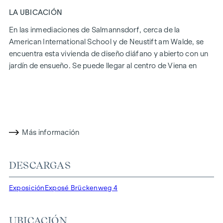
LA UBICACIÓN
En las inmediaciones de Salmannsdorf, cerca de la
American International School y de Neustift am Walde, se
encuentra esta vivienda de diseño diáfano y abierto con un
jardín de ensueño. Se puede llegar al centro de Viena en
unos 25 minutos. ¡Déjese convencer por las ventajas de esta
propiedad!
LA PROPIEDAD
Hasta ahora, la propiedad se ha utilizado con fines
Más información
residenciales, pero se puede adaptar muy bien a las
necesidades comerciales. La casa, construida en el año
DESCARGAS
2000, se diseñó prestando gran atención a los detalles y se
construyó con materiales de alta calidad. Se prestó especial
Exposición
Exposé Brückenweg 4
atención a los amplios ventanales, así como a los accesos
directos a las terrazas y al jardín.
UBICACIÓN
La perfecta orientación este-sur-oeste de las estancias