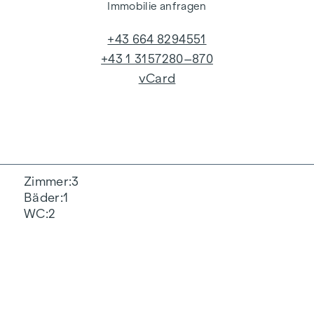
Immobilie anfragen
+43 664 8294551
+43 1 3157280–870
vCard
Zimmer
3
Bäder
1
WC
2