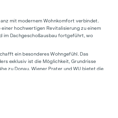
bstanz mit modernem Wohnkomfort verbindet.
 einer hochwertigen Revitalisierung zu einem
rd im Dachgeschoßausbau fortgeführt, wo
schafft ein besonderes Wohngefühl. Das
s exklusiv ist die Möglichkeit, Grundrisse
ähe zu Donau, Wiener Prater und WU bietet die
nt liegt die WU sowie die Vorgartenstraße, wo
bis zu charmanten Cafés – die Umgebung