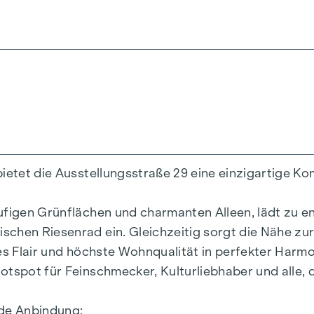
0 m²
n
chen
bietet die Ausstellungsstraße 29 eine einzigartige K
äufigen Grünflächen und charmanten Alleen, lädt zu
schen Riesenrad ein. Gleichzeitig sorgt die Nähe zu
nes Flair und höchste Wohnqualität in perfekter Harm
 GEE,SK = 0,67
otspot für Feinschmecker, Kulturliebhaber und alle,
2a F GEE,SK = 0,68
 136,8 kWh/m2a F GEE,SK = 1,81
nde Anbindung: