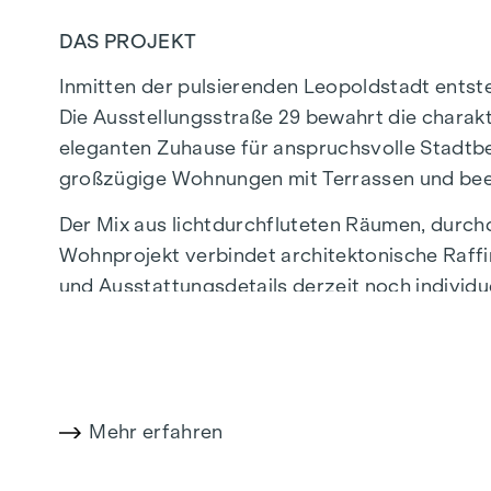
DAS PROJEKT
Inmitten der pulsierenden Leopoldstadt entst
Die Ausstellungsstraße 29 bewahrt die charak
eleganten Zuhause für anspruchsvolle Stadt
großzügige Wohnungen mit Terrassen und bee
Der Mix aus lichtdurchfluteten Räumen, durc
Wohnprojekt verbindet architektonische Raffi
und Ausstattungsdetails derzeit noch individ
Lage eine einzigartige Kombination aus Natur,
Die zentrale Lage garantiert eine perfekte In
Boutiquen, Concept Stores und Nahversorger 
bietet eine vielfältige Kulinarik.
Mehr erfahren
HIGHLIGHTS