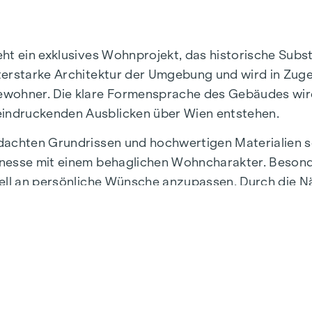
eht ein exklusives Wohnprojekt, das historische Su
terstarke Architektur der Umgebung und wird in Zuge
bewohner. Die klare Formensprache des Gebäudes wi
indruckenden Ausblicken über Wien entstehen.
hdachten Grundrissen und hochwertigen Materialien 
nesse mit einem behaglichen Wohncharakter. Besonder
uell an persönliche Wünsche anzupassen. Durch die N
 Freizeit und urbaner Lebensqualität.
frastruktur und Anbindung. Nur wenige Minuten entfer
alle Wünsche erfüllen. Von gehobenen Restaurants 