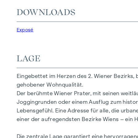
DOWNLOADS
25 exklusive Eigentumswohnungen
20 revitalisierte Altbauwohnungen
5 moderne Dachgeschoßwohnungen
Exposé
2 – 5 Zimmer | Wohnflächen von ca. 53 – 20
Private Balkone, Terrassen oder Eigengärte
Fußbodenheizung
LAGE
Klimatisierung
Hochwertige Materialien & stilvolle Oberflä
Eingebettet im Herzen des 2. Wiener Bezirks, 
Perfekte Verkehrsanbindung
gehobener Wohnqualität.
Nur wenige Minuten zu Prater, Donau & WU
Der berühmte Wiener Prater, mit seinen weitl
Joggingrunden oder einem Ausflug zum histori
Energieausweis:
Lebensgefühl. Eine Adresse für alle, die urba
DG Hoftrakt: HWB REF,SK = 50,2 kWh/m2a F
einer der aufregendsten Bezirke Wiens – ein H
DG Straßentrakt: HWB REF,SK = 36,6 kWh/m
Regelgeschoss Straßentrakt: HWB REF,SK =
Die zentrale Lage garantiert eine hervorrage