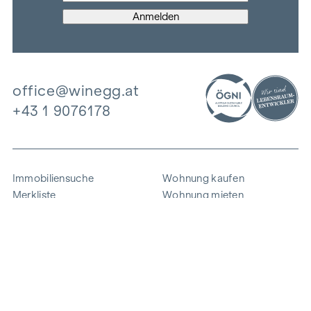
office@winegg.at
+43 1 9076178
Immobiliensuche
Wohnung kaufen
Merkliste
Wohnung mieten
Projekte
Gewerbeimmobilien
Ankauf
Zinshaus verkaufen
Referenzen
Expertise
Unternehmen
Karriere
Nachhaltigkeit
Kontakt
Mitarbeiterlogin