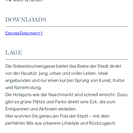
Mehr erfahren
MIT LIEBE ZUM DETAIL
Die Eigentumswohnnungen der Siebenbrunnengasse sind
DOWNLOADS
konzipiert für Menschen, die auf Stil und Design setzen.
Flexibel in den Grundrissen, hochwertig in der Ausstattung:
Exposé
Dokument 1
edle Parkettböden, bodentiefe Fenster und erstklassige
Marken Armaturen sorgen für das richtige Maß an Ästhetik
LAGE
und Bequemlichkeit. In den Dach-geschossen sorgen
Klimasplit-Systeme für ein angenehmes Raumklima.
Lebensräume bereit, Ihre Geschichte zu erzählen. Ob
Die Siebenbrunnengasse bietet das Beste der Stadt direkt
Balkon, Terrasse oder Garten – die großzügigen Freiflächen
vor der Haustür: jung, urban und voller Leben. Ideal
in diesem Neubauprojekt bieten Ihnen einen privaten
angebunden und nur einen kurzen Sprung von Kunst, Kultur
Rückzugsort zum Durchatmen. Genießen Sie den Morgen
und Naherholung.
mit einer Tasse Kaffee oder den Abend mit einem Glas Wein
Die Hotspots wie der Naschmarkt sind schnell erreicht. Dazu
– Ihr persönlicher Rückzugsort erwartet Sie.
gibt es grüne Plätze und Parks direkt ums Eck, die zum
Entspannen und Aktivsein einladen.
HIGHLIGHTS
Hier wohnen Sie genau am Puls der Stadt – mit dem
perfekten Mix aus urbanem Lifestyle und Rückzugsort.
67 exklusive Eigentumswohnungen
Wohnflächen von ca. 30 bis 220 m²