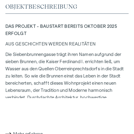
OBJEKTBESCHREIBUNG
DAS PROJEKT - BAUSTART BEREITS OKTOBER 2025
ERFOLGT
AUS GESCHICHTEN WERDEN REALITÄTEN
Die Siebenbrunnengasse trägt ihren Namen aufgrund der
sieben Brunnen, die Kaiser Ferdinand I. errichten ließ, um
Wasser aus den Quellen Oberreinprechtsdorfs in die Stadt
zu leiten. So wie die Brunnen einst das Leben in der Stadt
bereicherten, schafft dieses Wohnprojekt einen neuen
Lebensraum, der Tradition und Moderne harmonisch
verbindet. Durchdachte Architektur, hochwertige
Ausstattung und nachhaltige Bauweise machen die
Siebenbrunnengasse 44 zu einem Ort, an dem Geschichte
und zeitgemäßes Wohnen auf einzigartige Weise
zusammenfinden.