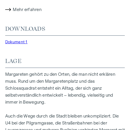
einfügt und trotzdem eine besondere Ausstrahlung hat.
Urban, stilvoll und mit einem Gespür für das, was heute
Mehr erfahren
zählt. Im Inneren entsteht ein Ensemble aus 21
Wohnungen, zwei Townhouses und einem Penthouse.
DOWNLOADS
Bewusst gewählt und gemacht für Menschen, die nicht
einfach wohnen, sondern ihren eigenen Rhythmus leben.
Dokument 1
Margaret ist das, was das Leben in Wien ausmacht.
HIGHLIGHTS
LAGE
20 exklusive Eigentumswohnungen
2 Townhouses mit Eigengärten im Innenhof
Margareten gehört zu den Orten, die man nicht erklären
Penthouse mit Wienblick & privater Liftfahrt
muss. Rund um den Margaretenplatz und das
Wohnflächen von 37 bis 200 m² | 2–5 Zimmer
Schlossquadrat entsteht ein Alltag, der sich ganz
Balkone, Loggien, Terrassen und Gärten
selbstverständlich entwickelt – lebendig, vielseitig und
Grünes Gartenkonzept im Innenhof
immer in Bewegung.
Photovoltaik und Fernwärme
Garagenplätze | E-Mobilität
Auch die Wege durch die Stadt bleiben unkompliziert. Die
Angestrebte DGNB Gold Zertifizierung
U4 bei der Pilgramgasse, die Straßenbahnen bei der