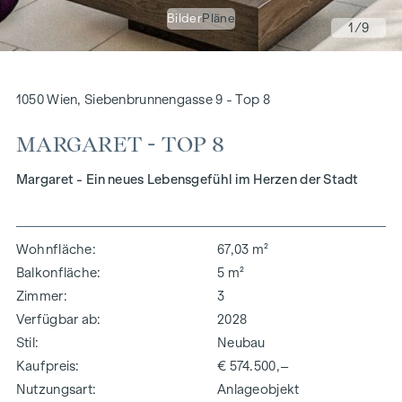
Bilder
Pläne
1
/9
1050 Wien, Siebenbrunnengasse 9 - Top 8
MARGARET - TOP 8
Margaret - Ein neues Lebensgefühl im Herzen der Stadt
Wohnfläche
67,03 m²
Balkonfläche
5 m²
Zimmer
3
Verfügbar ab
2028
Stil
Neubau
Kaufpreis
€ 574.500,–
Nutzungsart
Anlageobjekt