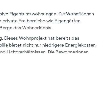
lusive Eigentumswohnungen. Die Wohnflächen
 private Freibereiche wie Eigengärten,
 Berge das Wohnerlebnis.
g. Dieses Wohnprojekt hat bereits das
lie bietet nicht nur niedrigere Energiekosten
und Lichtverhältnissen. Die BewohnerInnen
dlerstraße“ entfernt, die eine direkte
eoase – ein einzigartiger Rückzugsort für
qualität.
einen naturnahen Treffpunkt für alle