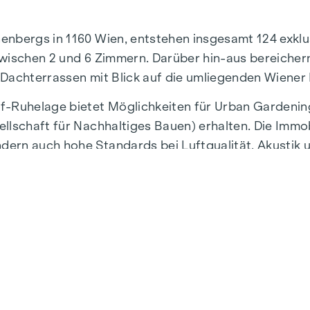
nenbergs in 1160 Wien, entstehen insgesamt 124 exk
wischen 2 und 6 Zimmern. Darüber hin-aus bereichern
 Dachterrassen mit Blick auf die umliegenden Wiener
f-Ruhelage bietet Möglichkeiten für Urban Gardenin
llschaft für Nachhaltiges Bauen) erhalten. Die Immobi
ern auch hohe Standards bei Luftqualität, Akustik 
Gehminuten von den U3-Stationen „Ottakring“ und „Ken
ND GARDEN ist die rund 1.000 m² große Innenhof-Ruh
nes Wohnen und schafft eine außergewöhnliche Lebens
en laden zum entspannten Ver-weilen ein und bieten 