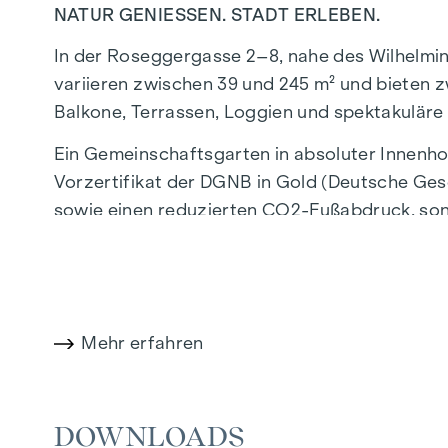
NATUR GENIESSEN. STADT ERLEBEN.
In der Roseggergasse 2–8, nahe des Wilhelmi
variieren zwischen 39 und 245 m² und bieten z
Balkone, Terrassen, Loggien und spektakuläre
Ein Gemeinschaftsgarten in absoluter Innenho
Vorzertifikat der DGNB in Gold (Deutsche Gese
sowie einen reduzierten CO2-Fußabdruck, sond
profitieren von der idealen Lage, nur wenige 
Verbindung ins Stadtzentrum ermöglichen.
NATUR UND LEBENSQUALITÄT
Mehr erfahren
Das absolute Highlight des Wohnprojekts GRA
alle Generationen. Hier trifft Natur auf urba
DOWNLOADS
Die Gemeinschaftsplätze mit Bänken und Tisch