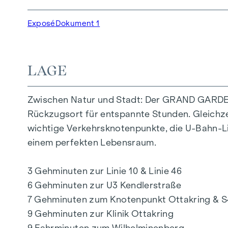
Generationen. Ein einladender Kinderspielber
sodass die Kinder sorgenfrei und sicher spiel
Exposé
Dokument 1
Die exklusive Nutzung durch die BewohnerInn
außer-gewöhnliche Wohnqualität. Erleben S
LAGE
IHR ZUHAUSE MIT WEITBLICK UND FREIRA
Zwischen Natur und Stadt: Der GRAND GARDEN
Im GRAND GARDEN wohnen Sie nicht nur – Sie 
Rückzugsort für entspannte Stunden. Gleichzei
Flair. Ein besonderes Merkmal bildet die hochw
wichtige Verkehrsknotenpunkte, die U-Bahn-Li
optimales Wohngefühl sorgt. Der vielfältige W
einem perfekten Lebensraum.
Lebenskonzepte. Das Wohnprojekt bietet den 
eine nahtlose Verbindung zwischen Ihrem Leb
3 Gehminuten zur Linie 10 & Linie 46
6 Gehminuten zur U3 Kendlerstraße
HIGHLIGHTS
7 Gehminuten zum Knotenpunkt Ottakring & S
9 Gehminuten zur Klinik Ottakring
124 exklusive Eigentumswohnungen