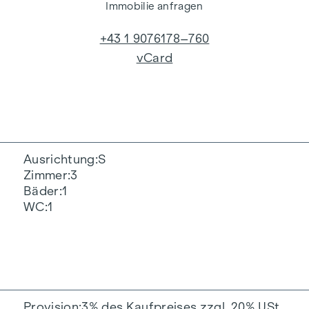
Immobilie anfragen
+43 1 9076178–760
vCard
Ausrichtung
S
Zimmer
3
Bäder
1
WC
1
Provision
3% des Kaufpreises zzgl. 20% USt.