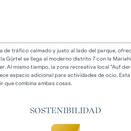
da de tráfico calmado y justo al lado del parque, ofre
a Gürtel se llega al moderno distrito 7 con la Mariahi
r. Al mismo tiempo, la zona recreativa local "Auf der
al única que combina diseño y comodidad de forma ext
rece espacio adicional para actividades de ocio. Est
eccionados que irradian una elegancia atemporal, id
vir que combina ambas cosas.
adiante garantizan un confort natural en las estanci
 un sombreado personalizado y una agradable regulaci
aire acondicionado permiten regular la temperatura d
SOSTENIBILIDAD