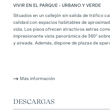
VIVIR EN EL PARQUE - URBANO Y VERDE
Situados en un callejón sin salida de tráfico c
calidad con espacios habitables de aproximad
vida. Los pisos ofrecen atractivos extras com
impresionante vista panorámica de 360° sobre 
y aireada. Además, dispone de plazas de apar
calefacción urbana, garantizan un suministro d
cómodo.
Más información en:
WOHNEN AM PARK, 1160 V
Más información
DESTACADOS
150 viviendas de pleno dominio
Superficie habitable de aprox. 30 a 130 m²
DESCARGAS
Pisos de 1 a 4 habitaciones