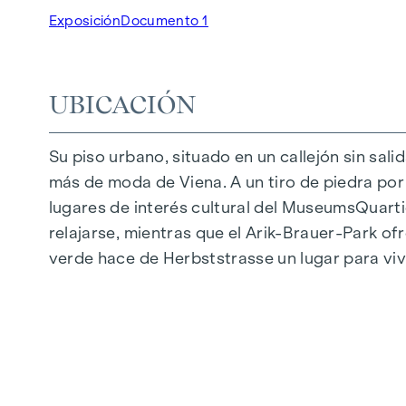
Jardines, balcones, logias y terrazas
Exposición
Documento 1
Grandes alturas
Aparcamiento subterráneo | e-mobility
Tranquilo patio interior
UBICACIÓN
Sistema fotovoltaico en el tejado
Sala común
Su piso urbano, situado en un callejón sin sali
más de moda de Viena. A un tiro de piedra por l
LLEGAR A CASA
lugares de interés cultural del MuseumsQuartie
En Herbststrasse le espera una experiencia vit
relajarse, mientras que el Arik-Brauer-Park of
caracteriza por materiales cuidadosamente sel
verde hace de Herbststrasse un lugar para vi
suelos de parqué y la calefacción por suelo r
exteriores con control eléctrico proporcionan
una característica especial: Los sistemas de 
los calurosos días de verano.
INSTALACIONES