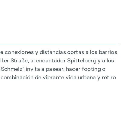
ce conexiones y distancias cortas a los barrios
lfer Straße, al encantador Spittelberg y a los
 Schmelz" invita a pasear, hacer footing o
raordinaria. El mobiliario de alta calidad se
a combinación de vibrante vida urbana y retiro
eal para una vida moderna y con estilo. Los
as. Para mayor comodidad, las persianas
ón de la luz. En las plantas superiores hay
e los espacios habitables según se desee en