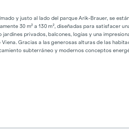
almado y justo al lado del parque Arik-Brauer, se est
amente 30 m² a 130 m², diseñadas para satisfacer un
o jardines privados, balcones, logias y una impresio
Viena. Gracias a las generosas alturas de las habit
camiento subterráneo y modernos conceptos energéti
e energía sostenible y eficiente. Aquí vivirá con est
iena, Herbststraße - Winegg