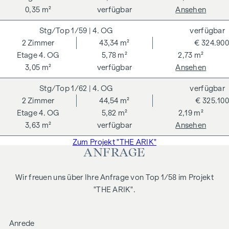
0,35 m²
verfügbar
Ansehen
Kaufpreises zzgl. 20 % USt. Gültig bis 31.07.2026.
Wir weisen darauf hin, dass zwischen dem Vermittler und
1/59
| 4. OG
verfügbar
dem zu vermittelnden Dritten ein familiäres oder
2
Zimmer
43,34 m²
€ 324.900
wirtschaftliches Naheverhältnis besteht.
4. OG
5,78 m²
2,73 m²
3,05 m²
verfügbar
Ansehen
Der Vermittler ist als Doppelmakler tätig.
1/62
| 4. OG
verfügbar
2
Zimmer
44,54 m²
€ 325.100
4. OG
5,82 m²
2,19 m²
3,63 m²
verfügbar
Ansehen
Zum Projekt "THE ARIK"
ANFRAGE
Wir freuen uns über Ihre Anfrage von Top 1/58 im Projekt
"THE ARIK".
Anrede