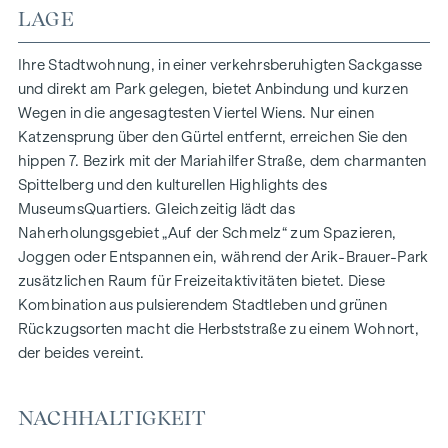
HIGHLIGHTS
LAGE
150 Eigentumswohnungen
Wohnflächen von ca. 30 bis 130 m²
Ihre Stadtwohnung, in einer verkehrsberuhigten Sackgasse
1- bis 4-Zimmerwohnungen
und direkt am Park gelegen, bietet Anbindung und kurzen
Gärten, Balkone, Loggien und Terrassen
Wegen in die angesagtesten Viertel Wiens. Nur einen
Großzügige Raumhöhen
Katzensprung über den Gürtel entfernt, erreichen Sie den
Tiefgaragenstellplätze | E-Mobilität
hippen 7. Bezirk mit der Mariahilfer Straße, dem charmanten
Innenhof Ruhelage
Spittelberg und den kulturellen Highlights des
Photovoltaikanlage am Dach
MuseumsQuartiers. Gleichzeitig lädt das
Gemeinschaftsraum
Naherholungsgebiet „Auf der Schmelz“ zum Spazieren,
Joggen oder Entspannen ein, während der Arik-Brauer-Park
ZUHAUSE ANKOMMEN
zusätzlichen Raum für Freizeitaktivitäten bietet. Diese
Kombination aus pulsierendem Stadtleben und grünen
In der Herbststraße erwartet Sie ein einzigartiges
Rückzugsorten macht die Herbststraße zu einem Wohnort,
Wohngefühl, das Design und Geborgenheit auf
der beides vereint.
außergewöhnliche Weise vereint. Die hochwertige
Ausstattung besticht durch sorgfältig ausgewählte
Materialien, die zeitlose Eleganz ausstrahlen – ideal auf ein
NACHHALTIGKEIT
stilvolles, modernes Leben abgestimmt. Edle Parkettböden