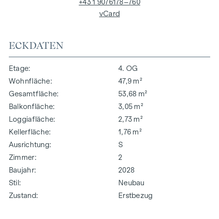
+43 1 9076178–760
vCard
ECKDATEN
Etage
4. OG
Wohnfläche
47,9 m²
Gesamtfläche
53,68 m²
Balkonfläche
3,05 m²
Loggiafläche
2,73 m²
Kellerfläche
1,76 m²
Ausrichtung
S
Zimmer
2
Baujahr
2028
Stil
Neubau
Zustand
Erstbezug