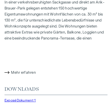
In einer verkehrsberuhigten Sackgasse und direkt am Arik-
Brauer-Park gelegen entstehen 150 hochwertige
Eigentumswohnungen mit Wohnflächen von ca. 30 m² bis
130 m², die für unterschiedlichste Lebensbedürfnisse und
Wohnkonzepte ausgelegt sind. Die Wohnungen bieten
attraktive Extras wie private Gärten, Balkone, Loggien und
eine beeindruckende Panorama-Terrasse, die einen
atemberaubenden 360° Panoramablick über Wien eröffnet.
Mit großzügigen Raumhöhen schaffen wir ein offenes und
luftiges Wohngefühl. Darüber hinaus stehen
Tiefgaragenstellplätze zur Verfügung und moderne
Energiekonzepte, wie Photovoltaik und Fernwärme,
Mehr erfahren
garantieren eine nachhaltige und effiziente
Energieversorgung. Hier wohnen Sie stilvoll,
zukunftsorientiert und überaus komfortabel.
DOWNLOADS
Mehr Infos unter:
WOHNEN AM PARK, 1160 Wien,
Exposé
Dokument 1
Herbststraße – Winegg