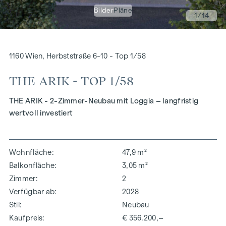
Bilder
Pläne
1
/14
1160 Wien, Herbststraße 6-10 - Top 1/58
THE ARIK - TOP 1/58
THE ARIK - 2-Zimmer-Neubau mit Loggia – langfristig
wertvoll investiert
Wohnfläche
47,9 m²
Balkonfläche
3,05 m²
Zimmer
2
Verfügbar ab
2028
Stil
Neubau
Kaufpreis
€ 356.200,–