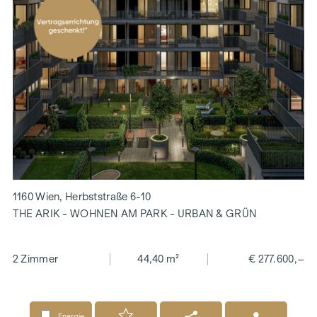
1160 Wien, Herbststraße 6-10
THE ARIK - WOHNEN AM PARK - URBAN & GRÜN
2 Zimmer
44,40 m²
€ 277.600,–
Energie