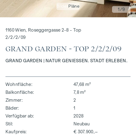
Bilder
Pläne
1
/9
1160 Wien, Roseggergasse 2-8 - Top
2/2/2/09
GRAND GARDEN - TOP 2/2/2/09
GRAND GARDEN | NATUR GENIESSEN. STADT ERLEBEN.
Wohnfläche
47,68 m²
Balkonfläche
7,8 m²
Zimmer
2
Bäder
1
Verfügbar ab
2028
Stil
Neubau
Kaufpreis
€ 307.900,–