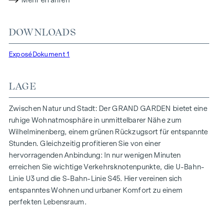
Mehr erfahren
sowie einen reduzierten CO2-Fußabdruck, sondern auch
hohe Standards bei Luftqualität, Akustik und
DOWNLOADS
Lichtverhältnissen. Die BewohnerInnen profitieren von der
idealen Lage, nur wenige Gehminuten von den U3-Stationen
Exposé
Dokument 1
„Ottakring“ und „Kendlerstraße“ entfernt, die eine direkte
Verbindung ins Stadtzentrum ermöglichen.
LAGE
NATUR UND LEBENSQUALITÄT
Das absolute Highlight des Wohnprojekts GRAND GARDEN
Zwischen Natur und Stadt: Der GRAND GARDEN bietet eine
ist die rund 1.000 m² große Innenhof-Ruheoase – ein
ruhige Wohnatmosphäre in unmittelbarer Nähe zum
einzigartiger Rückzugsort für alle Generationen. Hier trifft
Wilhelminenberg, einem grünen Rückzugsort für entspannte
Natur auf urbanes Wohnen und schafft eine
Stunden. Gleichzeitig profitieren Sie von einer
außergewöhnliche Lebensqualität.
hervorragenden Anbindung: In nur wenigen Minuten
erreichen Sie wichtige Verkehrsknotenpunkte, die U-Bahn-
Die Gemeinschaftsplätze mit Bänken und Tischen laden
Linie U3 und die S-Bahn-Linie S45. Hier vereinen sich
zum entspannten Ver-weilen ein und bieten einen
entspanntes Wohnen und urbaner Komfort zu einem
naturnahen Treffpunkt für alle Generationen. Ein
perfekten Lebensraum.
einladender Kinderspielbereich bietet unbeschwerte