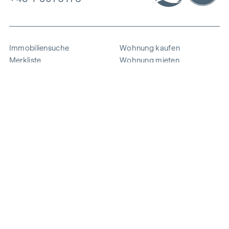
Immobiliensuche
Wohnung kaufen
Merkliste
Wohnung mieten
Projekte
Gewerbeimmobilien
Ankauf
Zinshaus verkaufen
Referenzen
Expertise
Unternehmen
Karriere
Nachhaltigkeit
Kontakt
Mitarbeiterlogin
i
Energie sparen
© 2026 WINEGG Realitäten GmbH
Datenschutz
Impressum