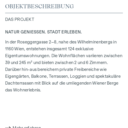
OBJEKTBESCHREIBUNG
DAS PROJEKT
NATUR GENIESSEN. STADT ERLEBEN.
In der Roseggergasse 2–8, nahe des Wilhelminenbergs in
1160 Wien, entstehen insgesamt 124 exklusive
Eigentumswohnungen. Die Wohnflächen variieren zwischen
39 und 245 m² und bieten zwischen 2 und 6 Zimmern.
Darüber hin-aus bereichern private Freibereiche wie
Eigengärten, Balkone, Terrassen, Loggien und spektakuläre
Dachterrassen mit Blick auf die umliegenden Wiener Berge
das Wohnerlebnis.
Ein Gemeinschaftsgarten in absoluter Innenhof-Ruhelage
bietet Möglichkeiten für Urban Gardening. Dieses
Wohnprojekt hat bereits das Vorzertifikat der DGNB in Gold
(Deutsche Gesellschaft für Nachhaltiges Bauen) erhalten.
Die Immobilie bietet nicht nur niedrigere Energiekosten