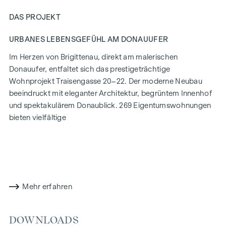
DAS PROJEKT
URBANES LEBENSGEFÜHL AM DONAUUFER
Im Herzen von Brigittenau, direkt am malerischen
Donauufer, entfaltet sich das prestigeträchtige
Wohnprojekt Traisengasse 20–22. Der moderne Neubau
beeindruckt mit eleganter Architektur, begrüntem Innenhof
und spektakulärem Donaublick. 269 Eigentumswohnungen
bieten vielfältige
Wohnmöglichkeiten für alle Lebensstile und Generationen.
Die Nähe zur Donauinsel und die schnelle Anbindung ans
Stadtzentrum versprechen ein privilegiertes Lebensgefühl in
einem der lebendigsten Bezirke Wiens.
Mehr erfahren
WOHNKOMFORT MIT CHARAKTER
In der Traisengasse 20–22 vereinen sich Ästhetik und
DOWNLOADS