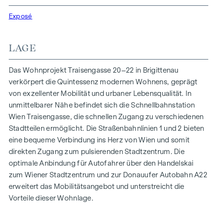
Funktionalität in jeder Wohneinheit. Mit intelligenten
Grundrissen, die von gemütlichen Einzimmerapartments bis
Exposé
zu großzügigen Vierzimmerwohnungen reichen, finden hier
alle ihren idealen Lebensraum. Eichenparkettböden und
LAGE
stilvolle Markenfliesen veredeln das Interieur, während die
Fußbodenheizung, gespeist durch umweltfreundliche
Das Wohnprojekt Traisengasse 20–22 in Brigittenau
Fernwärme, für ein behagliches Raumklima sorgt.
verkörpert die Quintessenz modernen Wohnens, geprägt
Außenliegender, elektrischer Sonnenschutz und
von exzellenter Mobilität und urbaner Lebensqualität. In
Klimaanlagen in den Dachgeschoßwohnungen
unmittelbarer Nähe befindet sich die Schnellbahnstation
gewährleisten ein angenehmes Wohnambiente, selbst an
Wien Traisengasse, die schnellen Zugang zu verschiedenen
den heißesten Tagen.
Stadtteilen ermöglicht. Die Straßenbahnlinien 1 und 2 bieten
eine bequeme Verbindung ins Herz von Wien und somit
AUSSTATTUNG
direkten Zugang zum pulsierenden Stadtzentrum. Die
Eichenparkettböden
optimale Anbindung für Autofahrer über den Handelskai
Stilvolle Markenfliesen
zum Wiener Stadtzentrum und zur Donauufer Autobahn A22
Außenliegender, elektrischer Sonnenschutz
erweitert das Mobilitätsangebot und unterstreicht die
Klimaanlage im DG
Vorteile dieser Wohnlage.
Fußbodenheizung mittels Fernwärme
Photovoltaikanlage am Dach