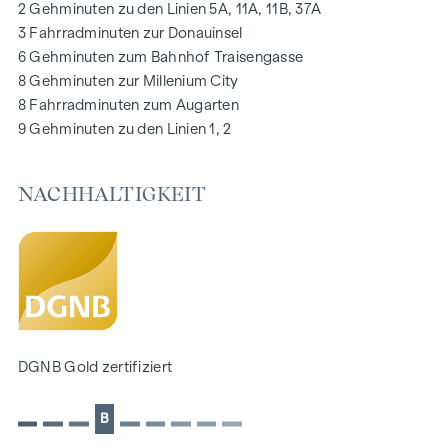
2 Gehminuten zu den Linien 5A, 11A, 11B, 37A
Digitale Gegensprechanlage und
3 Fahrradminuten zur Donauinsel
schwarzes Brett über Handyapp
6 Gehminuten zum Bahnhof Traisengasse
Smarte Hausverwaltungs-App „puck“
8 Gehminuten zur Millenium City
8 Fahrradminuten zum Augarten
HIGHLIGHTS
9 Gehminuten zu den Linien 1, 2
269 Eigentumswohnungen
1 bis 4 Zimmer mit Wohnflächen von ca. 38 bis 124 m2
NACHHALTIGKEIT
Gärten, Balkone, Loggien, Dachterrassen
Kleinkinderspielplatz und Gemeinschaftsraum
166 Tiefgaragenstellplätze
Ideal für Anleger und Eigennutzer
DGNB Gold Nachhaltigkeits-Vorzertifikat
Lage direkt an der malerischen Donau
NACHHALTIGKEIT
DGNB Gold zertifiziert
Im Mittelpunkt dieses Neubauprojekts stehen die
B
Erschaffung von nachhaltigem Lebensraum und das
Wohlbefinden der zukünftigen Bewohner. Neben der