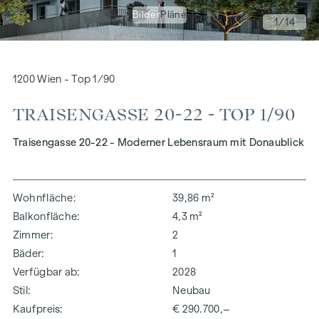
Bilder
Pläne
1
/14
1200 Wien - Top 1/90
TRAISENGASSE 20-22 - TOP 1/90
Traisengasse 20-22 - Moderner Lebensraum mit Donaublick
Wohnfläche
39,86 m²
Balkonfläche
4,3 m²
Zimmer
2
Bäder
1
Verfügbar ab
2028
Stil
Neubau
Kaufpreis
€ 290.700,–