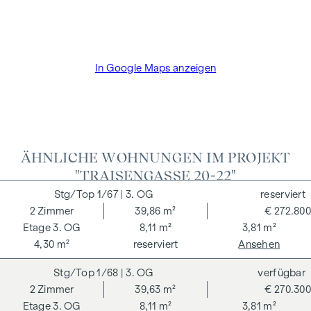
und Treuhandabwicklung ist gebunden an den Rechtsanwalt
Dr. Arnold Rechtsanwälte / Wipplingerstraße. Die Kosten
betragen 1,8 % des Kaufpreises zzgl. 20% USt. sowie
Barauslagen und Beglaubigung TreuhänderIn Fr. Dr. Bettina
In Google Maps anzeigen
Schober.
ÄHNLICHE WOHNUNGEN IM PROJEKT
"TRAISENGASSE 20-22"
1/67
| 3. OG
reserviert
2
Zimmer
39,86 m²
€ 272.800
3. OG
8,11 m²
3,81 m²
4,30 m²
reserviert
Ansehen
1/68
| 3. OG
verfügbar
2
Zimmer
39,63 m²
€ 270.300
3. OG
8,11 m²
3,81 m²