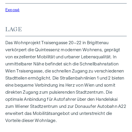
Funktionalität in jeder Wohneinheit. Mit intelligenten
Grundrissen, die von gemütlichen Einzimmerapartments bis
Exposé
zu großzügigen Vierzimmerwohnungen reichen, finden hier
alle ihren idealen Lebensraum. Eichenparkettböden und
LAGE
stilvolle Markenfliesen veredeln das Interieur, während die
Fußbodenheizung, gespeist durch umweltfreundliche
Das Wohnprojekt Traisengasse 20–22 in Brigittenau
Fernwärme, für ein behagliches Raumklima sorgt.
verkörpert die Quintessenz modernen Wohnens, geprägt
Außenliegender, elektrischer Sonnenschutz und
von exzellenter Mobilität und urbaner Lebensqualität. In
Klimaanlagen in den Dachgeschoßwohnungen
unmittelbarer Nähe befindet sich die Schnellbahnstation
gewährleisten ein angenehmes Wohnambiente, selbst an
Wien Traisengasse, die schnellen Zugang zu verschiedenen
den heißesten Tagen.
Stadtteilen ermöglicht. Die Straßenbahnlinien 1 und 2 bieten
eine bequeme Verbindung ins Herz von Wien und somit
AUSSTATTUNG
direkten Zugang zum pulsierenden Stadtzentrum. Die
Eichenparkettböden
optimale Anbindung für Autofahrer über den Handelskai
Stilvolle Markenfliesen
zum Wiener Stadtzentrum und zur Donauufer Autobahn A22
Außenliegender, elektrischer Sonnenschutz
erweitert das Mobilitätsangebot und unterstreicht die
Klimaanlage im DG
Vorteile dieser Wohnlage.
Fußbodenheizung mittels Fernwärme
Photovoltaikanlage am Dach