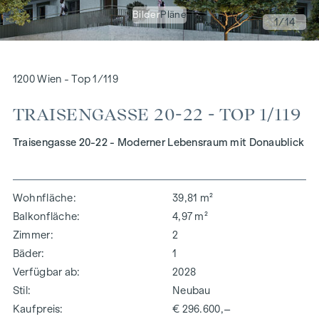
Bilder
Pläne
1
/14
1200 Wien - Top 1/119
TRAISENGASSE 20-22 - TOP 1/119
Traisengasse 20-22 - Moderner Lebensraum mit Donaublick
Wohnfläche
39,81 m²
Balkonfläche
4,97 m²
Zimmer
2
Bäder
1
Verfügbar ab
2028
Stil
Neubau
Kaufpreis
€ 296.600,–