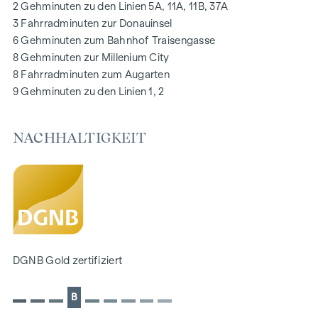
2 Gehminuten zu den Linien 5A, 11A, 11B, 37A
Digitale Gegensprechanlage und
3 Fahrradminuten zur Donauinsel
schwarzes Brett über Handyapp
6 Gehminuten zum Bahnhof Traisengasse
Smarte Hausverwaltungs-App „puck“
8 Gehminuten zur Millenium City
8 Fahrradminuten zum Augarten
HIGHLIGHTS
9 Gehminuten zu den Linien 1, 2
269 Eigentumswohnungen
1 bis 4 Zimmer mit Wohnflächen von ca. 38 bis 124 m2
NACHHALTIGKEIT
Gärten, Balkone, Loggien, Dachterrassen
Kleinkinderspielplatz und Gemeinschaftsraum
166 Tiefgaragenstellplätze
Ideal für Anleger und Eigennutzer
DGNB Gold Nachhaltigkeits-Vorzertifikat
Lage direkt an der malerischen Donau
NACHHALTIGKEIT
DGNB Gold zertifiziert
Im Mittelpunkt dieses Neubauprojekts stehen die
B
Erschaffung von nachhaltigem Lebensraum und das
Wohlbefinden der zukünftigen Bewohner. Neben der