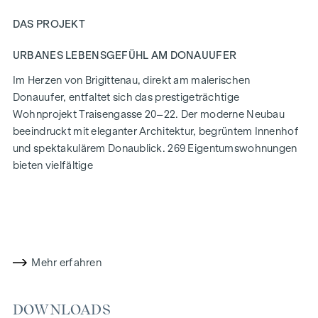
DAS PROJEKT
URBANES LEBENSGEFÜHL AM DONAUUFER
Im Herzen von Brigittenau, direkt am malerischen
Donauufer, entfaltet sich das prestigeträchtige
Wohnprojekt Traisengasse 20–22. Der moderne Neubau
beeindruckt mit eleganter Architektur, begrüntem Innenhof
und spektakulärem Donaublick. 269 Eigentumswohnungen
bieten vielfältige
Wohnmöglichkeiten für alle Lebensstile und Generationen.
Die Nähe zur Donauinsel und die schnelle Anbindung ans
Stadtzentrum versprechen ein privilegiertes Lebensgefühl in
einem der lebendigsten Bezirke Wiens.
Mehr erfahren
WOHNKOMFORT MIT CHARAKTER
In der Traisengasse 20–22 vereinen sich Ästhetik und
DOWNLOADS