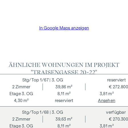
und Treuhandabwicklung ist gebunden an den Rechtsanwalt
Dr. Arnold Rechtsanwälte / Wipplingerstraße. Die Kosten
betragen 1,8 % des Kaufpreises zzgl. 20% USt. sowie
Barauslagen und Beglaubigung TreuhänderIn Fr. Dr. Bettina
In Google Maps anzeigen
Schober.
ÄHNLICHE WOHNUNGEN IM PROJEKT
"TRAISENGASSE 20-22"
1/67
| 3. OG
reserviert
2
Zimmer
39,86 m²
€ 272.800
3. OG
8,11 m²
3,81 m²
4,30 m²
reserviert
Ansehen
1/68
| 3. OG
verfügbar
2
Zimmer
39,63 m²
€ 270.300
3. OG
8,11 m²
3,81 m²