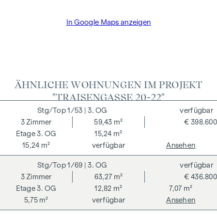
betragen 1,8 % des Kaufpreises zzgl. 20% USt. sowie
Barauslagen und Beglaubigung TreuhänderIn Fr. Dr. Bettina
In Google Maps anzeigen
Schober.
ÄHNLICHE WOHNUNGEN IM PROJEKT
"TRAISENGASSE 20-22"
1/53
| 3. OG
verfügbar
3
Zimmer
59,43 m²
€ 398.600
3. OG
15,24 m²
15,24 m²
verfügbar
Ansehen
1/69
| 3. OG
verfügbar
3
Zimmer
63,27 m²
€ 436.800
3. OG
12,82 m²
7,07 m²
5,75 m²
verfügbar
Ansehen