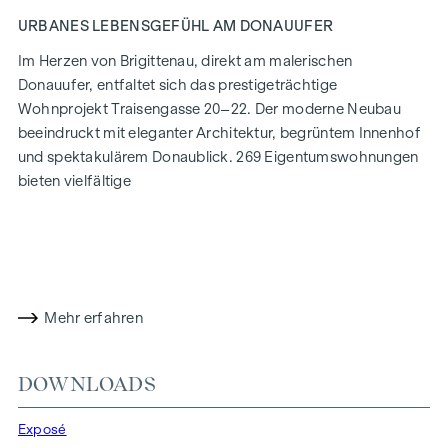
URBANES LEBENSGEFÜHL AM DONAUUFER
Im Herzen von Brigittenau, direkt am malerischen
Donauufer, entfaltet sich das prestigeträchtige
Wohnprojekt Traisengasse 20–22. Der moderne Neubau
beeindruckt mit eleganter Architektur, begrüntem Innenhof
und spektakulärem Donaublick. 269 Eigentumswohnungen
bieten vielfältige
Wohnmöglichkeiten für alle Lebensstile und Generationen.
Die Nähe zur Donauinsel und die schnelle Anbindung ans
Stadtzentrum versprechen ein privilegiertes Lebensgefühl in
einem der lebendigsten Bezirke Wiens.
Mehr erfahren
WOHNKOMFORT MIT CHARAKTER
In der Traisengasse 20–22 vereinen sich Ästhetik und
DOWNLOADS
Funktionalität in jeder Wohneinheit. Mit intelligenten
Grundrissen, die von gemütlichen Einzimmerapartments bis
Exposé