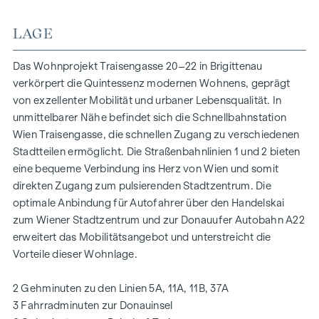
zu großzügigen Vierzimmerwohnungen reichen, finden hier
alle ihren idealen Lebensraum. Eichenparkettböden und
LAGE
stilvolle Markenfliesen veredeln das Interieur, während die
Fußbodenheizung, gespeist durch umweltfreundliche
Das Wohnprojekt Traisengasse 20–22 in Brigittenau
Fernwärme, für ein behagliches Raumklima sorgt.
verkörpert die Quintessenz modernen Wohnens, geprägt
Außenliegender, elektrischer Sonnenschutz und
von exzellenter Mobilität und urbaner Lebensqualität. In
Klimaanlagen in den Dachgeschoßwohnungen
unmittelbarer Nähe befindet sich die Schnellbahnstation
gewährleisten ein angenehmes Wohnambiente, selbst an
Wien Traisengasse, die schnellen Zugang zu verschiedenen
den heißesten Tagen.
Stadtteilen ermöglicht. Die Straßenbahnlinien 1 und 2 bieten
eine bequeme Verbindung ins Herz von Wien und somit
AUSSTATTUNG
direkten Zugang zum pulsierenden Stadtzentrum. Die
Eichenparkettböden
optimale Anbindung für Autofahrer über den Handelskai
Stilvolle Markenfliesen
zum Wiener Stadtzentrum und zur Donauufer Autobahn A22
Außenliegender, elektrischer Sonnenschutz
erweitert das Mobilitätsangebot und unterstreicht die
Klimaanlage im DG
Vorteile dieser Wohnlage.
Fußbodenheizung mittels Fernwärme
Photovoltaikanlage am Dach
2 Gehminuten zu den Linien 5A, 11A, 11B, 37A
Digitale Gegensprechanlage und
3 Fahrradminuten zur Donauinsel
schwarzes Brett über Handyapp