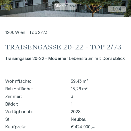
Bilder
Pläne
1
/14
1200 Wien - Top 2/73
TRAISENGASSE 20-22 - TOP 2/73
Traisengasse 20-22 - Moderner Lebensraum mit Donaublick
Wohnfläche
59,43 m²
Balkonfläche
15,28 m²
Zimmer
3
Bäder
1
Verfügbar ab
2028
Stil
Neubau
Kaufpreis
€ 424.900,–