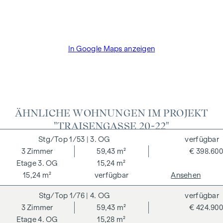
und Treuhandabwicklung ist gebunden an den Rechtsanwalt
Dr. Arnold Rechtsanwälte / Wipplingerstraße. Die Kosten
betragen 1,8 % des Kaufpreises zzgl. 20% USt. sowie
Barauslagen und Beglaubigung TreuhänderIn Fr. Dr. Bettina
In Google Maps anzeigen
Schober.
ÄHNLICHE WOHNUNGEN IM PROJEKT
"TRAISENGASSE 20-22"
1/53
| 3. OG
verfügbar
3
Zimmer
59,43 m²
€ 398.600
3. OG
15,24 m²
15,24 m²
verfügbar
Ansehen
1/76
| 4. OG
verfügbar
3
Zimmer
59,43 m²
€ 424.900
4. OG
15,28 m²