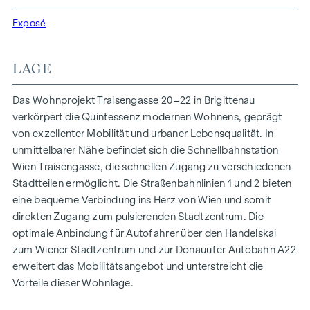
Funktionalität in jeder Wohneinheit. Mit intelligenten
Grundrissen, die von gemütlichen Einzimmerapartments bis
Exposé
zu großzügigen Vierzimmerwohnungen reichen, finden hier
alle ihren idealen Lebensraum. Eichenparkettböden und
LAGE
stilvolle Markenfliesen veredeln das Interieur, während die
Fußbodenheizung, gespeist durch umweltfreundliche
Das Wohnprojekt Traisengasse 20–22 in Brigittenau
Fernwärme, für ein behagliches Raumklima sorgt.
verkörpert die Quintessenz modernen Wohnens, geprägt
Außenliegender, elektrischer Sonnenschutz und
von exzellenter Mobilität und urbaner Lebensqualität. In
Klimaanlagen in den Dachgeschoßwohnungen
unmittelbarer Nähe befindet sich die Schnellbahnstation
gewährleisten ein angenehmes Wohnambiente, selbst an
Wien Traisengasse, die schnellen Zugang zu verschiedenen
den heißesten Tagen.
Stadtteilen ermöglicht. Die Straßenbahnlinien 1 und 2 bieten
eine bequeme Verbindung ins Herz von Wien und somit
AUSSTATTUNG
direkten Zugang zum pulsierenden Stadtzentrum. Die
Eichenparkettböden
optimale Anbindung für Autofahrer über den Handelskai
Stilvolle Markenfliesen
zum Wiener Stadtzentrum und zur Donauufer Autobahn A22
Außenliegender, elektrischer Sonnenschutz
erweitert das Mobilitätsangebot und unterstreicht die
Klimaanlage im DG
Vorteile dieser Wohnlage.
Fußbodenheizung mittels Fernwärme
Photovoltaikanlage am Dach