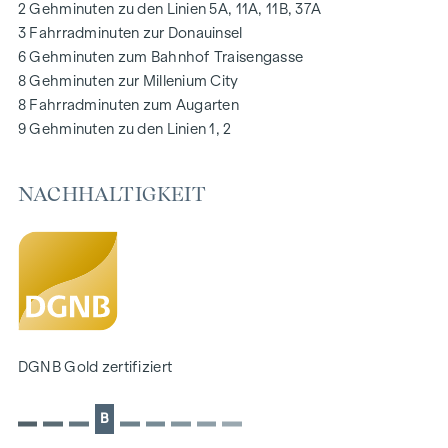
2 Gehminuten zu den Linien 5A, 11A, 11B, 37A
Digitale Gegensprechanlage und
3 Fahrradminuten zur Donauinsel
schwarzes Brett über Handyapp
6 Gehminuten zum Bahnhof Traisengasse
Smarte Hausverwaltungs-App „puck“
8 Gehminuten zur Millenium City
8 Fahrradminuten zum Augarten
HIGHLIGHTS
9 Gehminuten zu den Linien 1, 2
269 Eigentumswohnungen
1 bis 4 Zimmer mit Wohnflächen von ca. 38 bis 124 m2
NACHHALTIGKEIT
Gärten, Balkone, Loggien, Dachterrassen
Kleinkinderspielplatz und Gemeinschaftsraum
166 Tiefgaragenstellplätze
Ideal für Anleger und Eigennutzer
DGNB Gold Nachhaltigkeits-Vorzertifikat
Lage direkt an der malerischen Donau
NACHHALTIGKEIT
DGNB Gold zertifiziert
Im Mittelpunkt dieses Neubauprojekts stehen die
B
Erschaffung von nachhaltigem Lebensraum und das
Wohlbefinden der zukünftigen Bewohner. Neben der