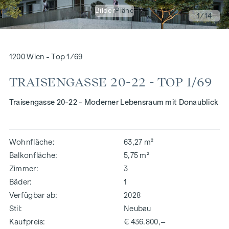
Bilder
Pläne
1
/14
1200 Wien - Top 1/69
TRAISENGASSE 20-22 - TOP 1/69
Traisengasse 20-22 - Moderner Lebensraum mit Donaublick
Wohnfläche
63,27 m²
Balkonfläche
5,75 m²
Zimmer
3
Bäder
1
Verfügbar ab
2028
Stil
Neubau
Kaufpreis
€ 436.800,–