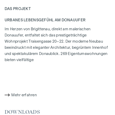
DAS PROJEKT
URBANES LEBENSGEFÜHL AM DONAUUFER
Im Herzen von Brigittenau, direkt am malerischen
Donauufer, entfaltet sich das prestigeträchtige
Wohnprojekt Traisengasse 20–22. Der moderne Neubau
beeindruckt mit eleganter Architektur, begrüntem Innenhof
und spektakulärem Donaublick. 269 Eigentumswohnungen
bieten vielfältige
Wohnmöglichkeiten für alle Lebensstile und Generationen.
Die Nähe zur Donauinsel und die schnelle Anbindung ans
Stadtzentrum versprechen ein privilegiertes Lebensgefühl in
einem der lebendigsten Bezirke Wiens.
Mehr erfahren
WOHNKOMFORT MIT CHARAKTER
In der Traisengasse 20–22 vereinen sich Ästhetik und
DOWNLOADS