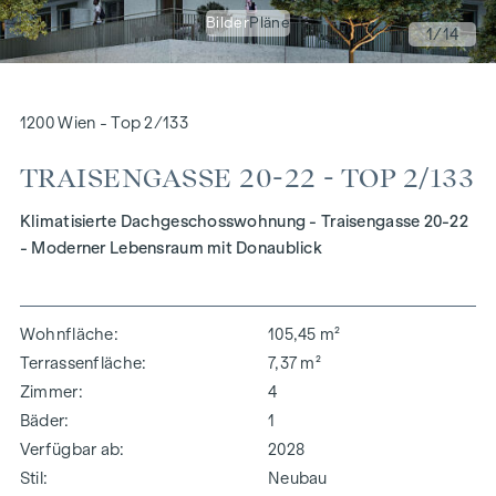
Bilder
Pläne
1
/14
1200 Wien - Top 2/133
TRAISENGASSE 20-22 - TOP 2/133
Klimatisierte Dachgeschosswohnung - Traisengasse 20-22
- Moderner Lebensraum mit Donaublick
Wohnfläche
105,45 m²
Terrassenfläche
7,37 m²
Zimmer
4
Bäder
1
Verfügbar ab
2028
Stil
Neubau