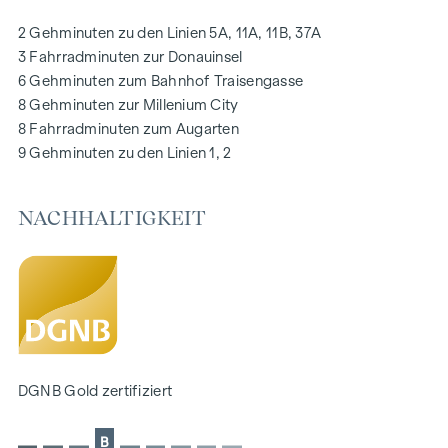
Photovoltaikanlage am Dach
2 Gehminuten zu den Linien 5A, 11A, 11B, 37A
Digitale Gegensprechanlage und
3 Fahrradminuten zur Donauinsel
schwarzes Brett über Handyapp
6 Gehminuten zum Bahnhof Traisengasse
Smarte Hausverwaltungs-App „puck“
8 Gehminuten zur Millenium City
8 Fahrradminuten zum Augarten
HIGHLIGHTS
9 Gehminuten zu den Linien 1, 2
269 Eigentumswohnungen
1 bis 4 Zimmer mit Wohnflächen von ca. 38 bis 124 m2
NACHHALTIGKEIT
Gärten, Balkone, Loggien, Dachterrassen
Kleinkinderspielplatz und Gemeinschaftsraum
166 Tiefgaragenstellplätze
Ideal für Anleger und Eigennutzer
DGNB Gold Nachhaltigkeits-Vorzertifikat
Lage direkt an der malerischen Donau
NACHHALTIGKEIT
DGNB Gold zertifiziert
Im Mittelpunkt dieses Neubauprojekts stehen die
B
Erschaffung von nachhaltigem Lebensraum und das