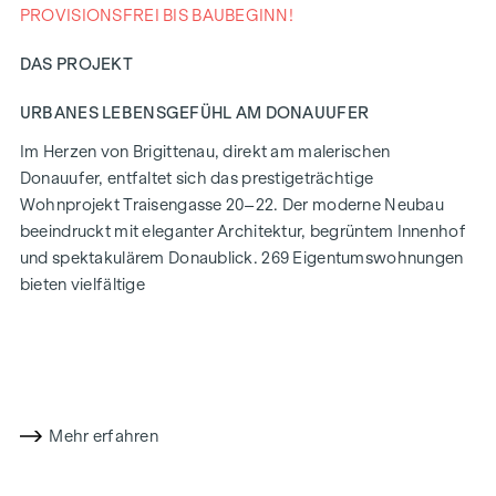
PROVISIONSFREI BIS BAUBEGINN!
DAS PROJEKT
URBANES LEBENSGEFÜHL AM DONAUUFER
Im Herzen von Brigittenau, direkt am malerischen
Donauufer, entfaltet sich das prestigeträchtige
Wohnprojekt Traisengasse 20–22. Der moderne Neubau
beeindruckt mit eleganter Architektur, begrüntem Innenhof
und spektakulärem Donaublick. 269 Eigentumswohnungen
bieten vielfältige
Wohnmöglichkeiten für alle Lebensstile und Generationen.
Die Nähe zur Donauinsel und die schnelle Anbindung ans
Stadtzentrum versprechen ein privilegiertes Lebensgefühl in
einem der lebendigsten Bezirke Wiens.
Mehr erfahren
WOHNKOMFORT MIT CHARAKTER