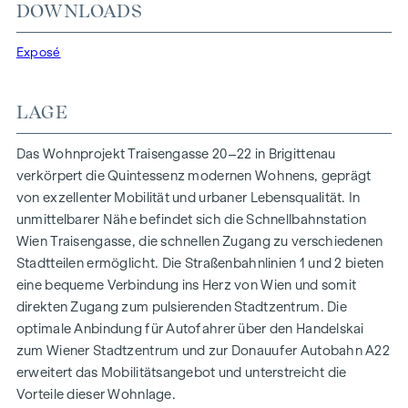
In der Traisengasse 20–22 vereinen sich Ästhetik und
DOWNLOADS
Funktionalität in jeder Wohneinheit. Mit intelligenten
Grundrissen, die von gemütlichen Einzimmerapartments bis
Exposé
zu großzügigen Vierzimmerwohnungen reichen, finden hier
alle ihren idealen Lebensraum. Eichenparkettböden und
LAGE
stilvolle Markenfliesen veredeln das Interieur, während die
Fußbodenheizung, gespeist durch umweltfreundliche
Das Wohnprojekt Traisengasse 20–22 in Brigittenau
Fernwärme, für ein behagliches Raumklima sorgt.
verkörpert die Quintessenz modernen Wohnens, geprägt
Außenliegender, elektrischer Sonnenschutz und
von exzellenter Mobilität und urbaner Lebensqualität. In
Klimaanlagen in den Dachgeschoßwohnungen
unmittelbarer Nähe befindet sich die Schnellbahnstation
gewährleisten ein angenehmes Wohnambiente, selbst an
Wien Traisengasse, die schnellen Zugang zu verschiedenen
den heißesten Tagen.
Stadtteilen ermöglicht. Die Straßenbahnlinien 1 und 2 bieten
eine bequeme Verbindung ins Herz von Wien und somit
AUSSTATTUNG
direkten Zugang zum pulsierenden Stadtzentrum. Die
Eichenparkettböden
optimale Anbindung für Autofahrer über den Handelskai
Stilvolle Markenfliesen
zum Wiener Stadtzentrum und zur Donauufer Autobahn A22
Außenliegender, elektrischer Sonnenschutz
erweitert das Mobilitätsangebot und unterstreicht die
Klimaanlage im DG
Vorteile dieser Wohnlage.
Fußbodenheizung mittels Fernwärme