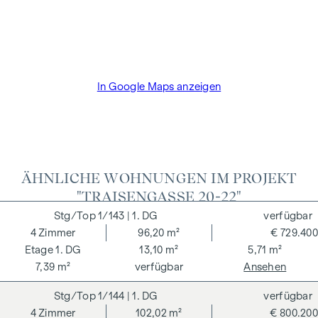
der Bauträger die Käuferprovision. Die Vertragserrichtung
und Treuhandabwicklung ist gebunden an den Rechtsanwalt
Dr. Arnold Rechtsanwälte / Wipplingerstraße. Die Kosten
betragen 1,8 % des Kaufpreises zzgl. 20% USt. sowie
Barauslagen und Beglaubigung TreuhänderIn Fr. Dr. Bettina
In Google Maps anzeigen
Schober.
ÄHNLICHE WOHNUNGEN IM PROJEKT
"TRAISENGASSE 20-22"
1/143
| 1. DG
verfügbar
4
Zimmer
96,20 m²
€ 729.400
1. DG
13,10 m²
5,71 m²
7,39 m²
verfügbar
Ansehen
1/144
| 1. DG
verfügbar
4
Zimmer
102,02 m²
€ 800.200