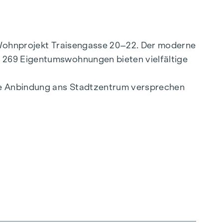
e Wohnprojekt Traisengasse 20–22. Der moderne
. 269 Eigentumswohnungen bieten vielfältige
lle Anbindung ans Stadtzentrum versprechen
ligenten Grundrissen, die von gemütlichen
ealen Lebensraum. Eichenparkettböden und
ltfreundliche Fernwärme, für ein behagliches
hoßwohnungen gewährleisten ein angenehmes