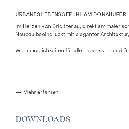
URBANES LEBENSGEFÜHL AM DONAUUFER
Im Herzen von Brigittenau, direkt am maleris
Neubau beeindruckt mit eleganter Architektu
Wohnmöglichkeiten für alle Lebensstile und G
ein privilegiertes Lebensgefühl in einem der l
WOHNKOMFORT MIT CHARAKTER
In der Traisengasse 20–22 vereinen sich Ästhet
Mehr erfahren
Einzimmerapartments bis zu großzügigen Vier
stilvolle Markenfliesen veredeln das Interieu
Raumklima sorgt. Außenliegender, elektrisc
DOWNLOADS
Wohnambiente, selbst an den heißesten Tagen