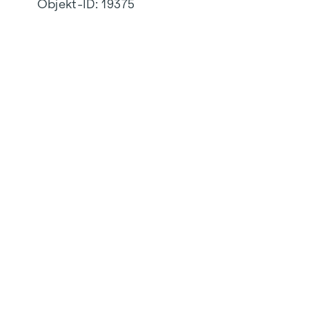
Objekt-ID:
19375