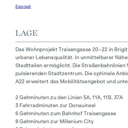
Exposé
AUSSTATTUNG
Eichenparkettböden
Stilvolle Markenfliesen
LAGE
Außenliegender, elektrischer Sonnenschutz
Klimaanlage im DG
Das Wohnprojekt Traisengasse 20–22 in Brigi
Fußbodenheizung mittels Fernwärme
urbaner Lebensqualität. In unmittelbarer Nähe
Photovoltaikanlage am Dach
Stadtteilen ermöglicht. Die Straßenbahnlinie
Digitale Gegensprechanlage und
pulsierenden Stadtzentrum. Die optimale Anb
schwarzes Brett über Handyapp
A22 erweitert das Mobilitätsangebot und unter
Smarte Hausverwaltungs-App „puck“
2 Gehminuten zu den Linien 5A, 11A, 11B, 37A
HIGHLIGHTS
3 Fahrradminuten zur Donauinsel
269 Eigentumswohnungen
6 Gehminuten zum Bahnhof Traisengasse
1 bis 4 Zimmer mit Wohnflächen von ca. 38 b
8 Gehminuten zur Millenium City
Gärten, Balkone, Loggien, Dachterrassen