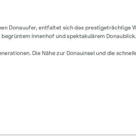
chen Donauufer, entfaltet sich das prestigeträchtig
r, begrüntem Innenhof und spektakulärem Donaublick
enerationen. Die Nähe zur Donauinsel und die schne
ebendigsten Bezirke Wiens.
ik und Funktionalität in jeder Wohneinheit. Mit intel
zimmerwohnungen reichen, finden hier alle ihren id
r, während die Fußbodenheizung, gespeist durch umwe
her Sonnenschutz und Klimaanlagen in den Dachgesc
.