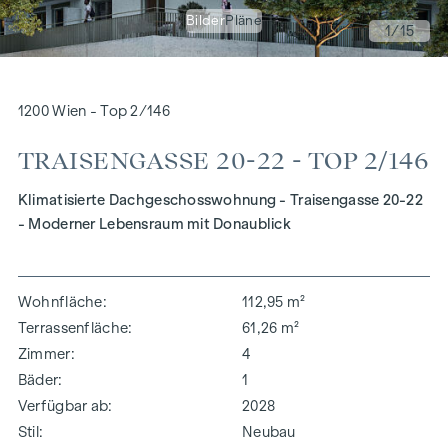
Bilder
Pläne
1
/15
1200 Wien - Top 2/146
TRAISENGASSE 20-22 - TOP 2/146
Klimatisierte Dachgeschosswohnung - Traisengasse 20-22
- Moderner Lebensraum mit Donaublick
Wohnfläche
112,95 m²
Terrassenfläche
61,26 m²
Zimmer
4
Bäder
1
Verfügbar ab
2028
Stil
Neubau