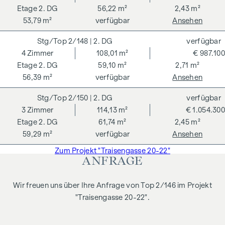
2. DG
56,22 m²
2,43 m²
53,79 m²
verfügbar
Ansehen
2/148
| 2. DG
verfügbar
4
Zimmer
108,01 m²
€ 987.100
2. DG
59,10 m²
2,71 m²
56,39 m²
verfügbar
Ansehen
2/150
| 2. DG
verfügbar
3
Zimmer
114,13 m²
€ 1.054.300
2. DG
61,74 m²
2,45 m²
59,29 m²
verfügbar
Ansehen
Zum Projekt "Traisengasse 20-22"
ANFRAGE
Wir freuen uns über Ihre Anfrage von Top 2/146 im Projekt
"Traisengasse 20-22".