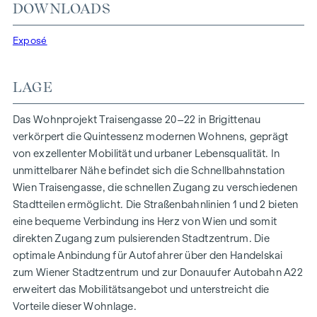
In der Traisengasse 20–22 vereinen sich Ästhetik und
DOWNLOADS
Funktionalität in jeder Wohneinheit. Mit intelligenten
Grundrissen, die von gemütlichen Einzimmerapartments bis
Exposé
zu großzügigen Vierzimmerwohnungen reichen, finden hier
alle ihren idealen Lebensraum. Eichenparkettböden und
LAGE
stilvolle Markenfliesen veredeln das Interieur, während die
Fußbodenheizung, gespeist durch umweltfreundliche
Das Wohnprojekt Traisengasse 20–22 in Brigittenau
Fernwärme, für ein behagliches Raumklima sorgt.
verkörpert die Quintessenz modernen Wohnens, geprägt
Außenliegender, elektrischer Sonnenschutz und
von exzellenter Mobilität und urbaner Lebensqualität. In
Klimaanlagen in den Dachgeschoßwohnungen
unmittelbarer Nähe befindet sich die Schnellbahnstation
gewährleisten ein angenehmes Wohnambiente, selbst an
Wien Traisengasse, die schnellen Zugang zu verschiedenen
den heißesten Tagen.
Stadtteilen ermöglicht. Die Straßenbahnlinien 1 und 2 bieten
eine bequeme Verbindung ins Herz von Wien und somit
AUSSTATTUNG
direkten Zugang zum pulsierenden Stadtzentrum. Die
Eichenparkettböden
optimale Anbindung für Autofahrer über den Handelskai
Stilvolle Markenfliesen
zum Wiener Stadtzentrum und zur Donauufer Autobahn A22
Außenliegender, elektrischer Sonnenschutz
erweitert das Mobilitätsangebot und unterstreicht die
Klimaanlage im DG
Vorteile dieser Wohnlage.
Fußbodenheizung mittels Fernwärme