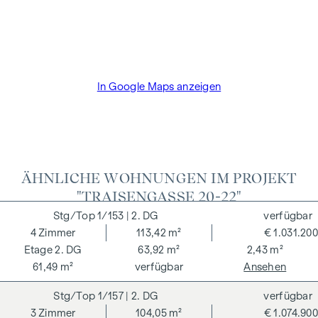
der Bauträger die Käuferprovision. Die Vertragserrichtung
und Treuhandabwicklung ist gebunden an den Rechtsanwalt
Dr. Arnold Rechtsanwälte / Wipplingerstraße. Die Kosten
betragen 1,8 % des Kaufpreises zzgl. 20% USt. sowie
Barauslagen und Beglaubigung TreuhänderIn Fr. Dr. Bettina
In Google Maps anzeigen
Schober.
ÄHNLICHE WOHNUNGEN IM PROJEKT
"TRAISENGASSE 20-22"
1/153
| 2. DG
verfügbar
4
Zimmer
113,42 m²
€ 1.031.200
2. DG
63,92 m²
2,43 m²
61,49 m²
verfügbar
Ansehen
1/157
| 2. DG
verfügbar
3
Zimmer
104,05 m²
€ 1.074.900