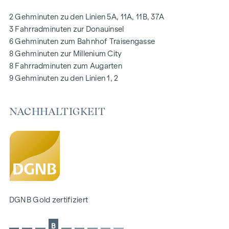
Photovoltaikanlage am Dach
2 Gehminuten zu den Linien 5A, 11A, 11B, 37A
Digitale Gegensprechanlage und
3 Fahrradminuten zur Donauinsel
schwarzes Brett über Handyapp
6 Gehminuten zum Bahnhof Traisengasse
Smarte Hausverwaltungs-App „puck“
8 Gehminuten zur Millenium City
8 Fahrradminuten zum Augarten
HIGHLIGHTS
9 Gehminuten zu den Linien 1, 2
269 Eigentumswohnungen
1 bis 4 Zimmer mit Wohnflächen von ca. 38 bis 124 m2
NACHHALTIGKEIT
Gärten, Balkone, Loggien, Dachterrassen
Kleinkinderspielplatz und Gemeinschaftsraum
166 Tiefgaragenstellplätze
Ideal für Anleger und Eigennutzer
DGNB Gold Nachhaltigkeits-Vorzertifikat
Lage direkt an der malerischen Donau
NACHHALTIGKEIT
DGNB Gold zertifiziert
Im Mittelpunkt dieses Neubauprojekts stehen die
B
Erschaffung von nachhaltigem Lebensraum und das