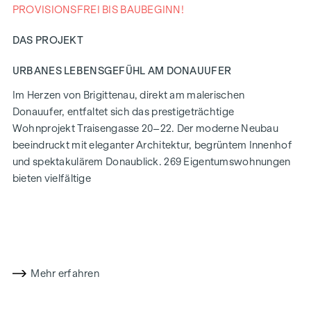
PROVISIONSFREI BIS BAUBEGINN!
DAS PROJEKT
URBANES LEBENSGEFÜHL AM DONAUUFER
Im Herzen von Brigittenau, direkt am malerischen
Donauufer, entfaltet sich das prestigeträchtige
Wohnprojekt Traisengasse 20–22. Der moderne Neubau
beeindruckt mit eleganter Architektur, begrüntem Innenhof
und spektakulärem Donaublick. 269 Eigentumswohnungen
bieten vielfältige
Wohnmöglichkeiten für alle Lebensstile und Generationen.
Die Nähe zur Donauinsel und die schnelle Anbindung ans
Stadtzentrum versprechen ein privilegiertes Lebensgefühl in
einem der lebendigsten Bezirke Wiens.
Mehr erfahren
WOHNKOMFORT MIT CHARAKTER