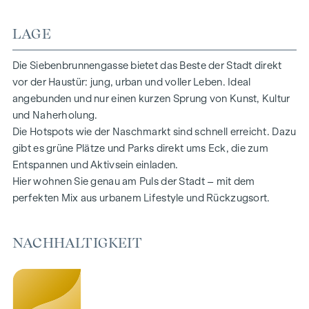
Marken Armaturen sorgen für das richtige Maß an Ästhetik
LAGE
und Bequemlichkeit. In den Dach-geschossen sorgen
Klimasplit-Systeme für ein angenehmes Raumklima.
Lebensräume bereit, Ihre Geschichte zu erzählen. Ob
Die Siebenbrunnengasse bietet das Beste der Stadt direkt
Balkon, Terrasse oder Garten – die großzügigen Freiflächen
vor der Haustür: jung, urban und voller Leben. Ideal
in diesem Neubauprojekt bieten Ihnen einen privaten
angebunden und nur einen kurzen Sprung von Kunst, Kultur
Rückzugsort zum Durchatmen. Genießen Sie den Morgen
und Naherholung.
mit einer Tasse Kaffee oder den Abend mit einem Glas Wein
Die Hotspots wie der Naschmarkt sind schnell erreicht. Dazu
– Ihr persönlicher Rückzugsort erwartet Sie.
gibt es grüne Plätze und Parks direkt ums Eck, die zum
Entspannen und Aktivsein einladen.
HIGHLIGHTS
Hier wohnen Sie genau am Puls der Stadt – mit dem
perfekten Mix aus urbanem Lifestyle und Rückzugsort.
67 exklusive Eigentumswohnungen
Wohnflächen von ca. 30 bis 220 m²
2- bis 6-Zimmer
NACHHALTIGKEIT
Gärten, Balkone, Loggien oder Terrassen
26 Tiefgaragenstellplätze
Photovoltaik | Fernwärme
Gemeinschaftsflächen