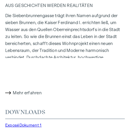
AUS GESCHICHTEN WERDEN REALITÄTEN
Die Siebenbrunnengasse trägt ihren Namen aufgrund der
sieben Brunnen, die Kaiser Ferdinand I. errichten ließ, um
Wasser aus den Quellen Oberreinprechtsdorfs in die Stadt
zu leiten. So wie die Brunnen einst das Leben in der Stadt
bereicherten, schafft dieses Wohnprojekt einen neuen
Lebensraum, der Tradition und Moderne harmonisch
verbindet. Durchdachte Architektur, hochwertige
Ausstattung und nachhaltige Bauweise machen die
Siebenbrunnengasse 44 zu einem Ort, an dem Geschichte
und zeitgemäßes Wohnen auf einzigartige Weise
zusammenfinden.
Mehr erfahren
MIT LIEBE ZUM DETAIL
Die Eigentumswohnnungen der Siebenbrunnengasse sind
DOWNLOADS
konzipiert für Menschen, die auf Stil und Design setzen.
Flexibel in den Grundrissen, hochwertig in der Ausstattung:
Exposé
Dokument 1
edle Parkettböden, bodentiefe Fenster und erstklassige