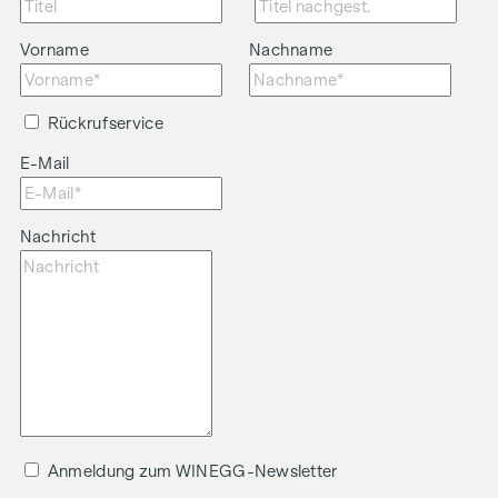
wirtschaftliches Naheverhältnis besteht.
Der Vermittler ist als Doppelmakler tätig.
Vorname
Nachname
Rückrufservice
E-Mail
Nachricht
Anmeldung zum WINEGG-Newsletter