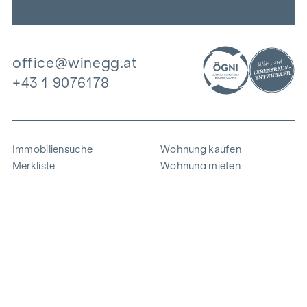
office@winegg.at
+43 1 9076178
Immobiliensuche
Wohnung kaufen
Merkliste
Wohnung mieten
Projekte
Gewerbeimmobilien
Ankauf
Zinshaus verkaufen
Referenzen
Expertise
Unternehmen
Karriere
Nachhaltigkeit
Kontakt
Mitarbeiterlogin
i
Energie sparen