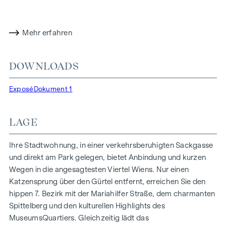
luftiges Wohngefühl. Darüber hinaus stehen
Tiefgaragenstellplätze zur Verfügung und moderne
Energiekonzepte, wie Photovoltaik und Fernwärme,
Mehr erfahren
garantieren eine nachhaltige und effiziente
Energieversorgung. Hier wohnen Sie stilvoll,
zukunftsorientiert und überaus komfortabel.
DOWNLOADS
Mehr Infos unter:
WOHNEN AM PARK, 1160 Wien,
Exposé
Dokument 1
Herbststraße – Winegg
HIGHLIGHTS
LAGE
150 Eigentumswohnungen
Wohnflächen von ca. 30 bis 130 m²
Ihre Stadtwohnung, in einer verkehrsberuhigten Sackgasse
1- bis 4-Zimmerwohnungen
und direkt am Park gelegen, bietet Anbindung und kurzen
Gärten, Balkone, Loggien und Terrassen
Wegen in die angesagtesten Viertel Wiens. Nur einen
Großzügige Raumhöhen
Katzensprung über den Gürtel entfernt, erreichen Sie den
Tiefgaragenstellplätze | E-Mobilität
hippen 7. Bezirk mit der Mariahilfer Straße, dem charmanten
Innenhof Ruhelage
Spittelberg und den kulturellen Highlights des
Photovoltaikanlage am Dach
MuseumsQuartiers. Gleichzeitig lädt das