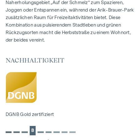
Gemeinschaftsraum
Naherholungsgebiet „Auf der Schmelz“ zum Spazieren,
Joggen oder Entspannen ein, während der Arik-Brauer-Park
ZUHAUSE ANKOMMEN
zusätzlichen Raum für Freizeitaktivitäten bietet. Diese
Kombination aus pulsierendem Stadtleben und grünen
In der Herbststraße erwartet Sie ein einzigartiges
Rückzugsorten macht die Herbststraße zu einem Wohnort,
Wohngefühl, das Design und Geborgenheit auf
der beides vereint.
außergewöhnliche Weise vereint. Die hochwertige
Ausstattung besticht durch sorgfältig ausgewählte
Materialien, die zeitlose Eleganz ausstrahlen – ideal auf ein
NACHHALTIGKEIT
stilvolles, modernes Leben abgestimmt. Edle Parkettböden
und eine Fußbodenheizung sorgen in den Wohnräumen für
natürliche Behaglichkeit. Für zusätzlichen Komfort bieten
elektrisch steuerbare Raffstores individuelle Beschattung
und eine angenehme Lichtregulierung. Ein besonderes
Highlight finden Sie in den Dachgeschossen: Klimaanlagen
ermöglichen es, die Wohnräume an heißen Sommertagen
DGNB Gold zertifiziert
nach Wunsch zu temperieren.
AUSSTATTUNG
B