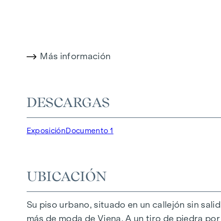
cómodo.
Más información en:
WOHNEN AM PARK, 1160 V
Más información
DESTACADOS
150 viviendas de pleno dominio
Superficie habitable de aprox. 30 a 130 m²
DESCARGAS
Pisos de 1 a 4 habitaciones
Jardines, balcones, logias y terrazas
Exposición
Documento 1
Grandes alturas
Aparcamiento subterráneo | e-mobility
Tranquilo patio interior
UBICACIÓN
Sistema fotovoltaico en el tejado
Sala común
Su piso urbano, situado en un callejón sin sali
más de moda de Viena. A un tiro de piedra por l