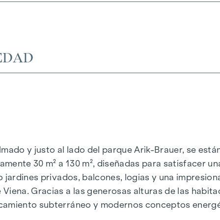
EDAD
almado y justo al lado del parque Arik-Brauer, se est
amente 30 m² a 130 m², diseñadas para satisfacer un
o jardines privados, balcones, logias y una impresio
Viena. Gracias a las generosas alturas de las habit
camiento subterráneo y modernos conceptos energéti
e energía sostenible y eficiente. Aquí vivirá con est