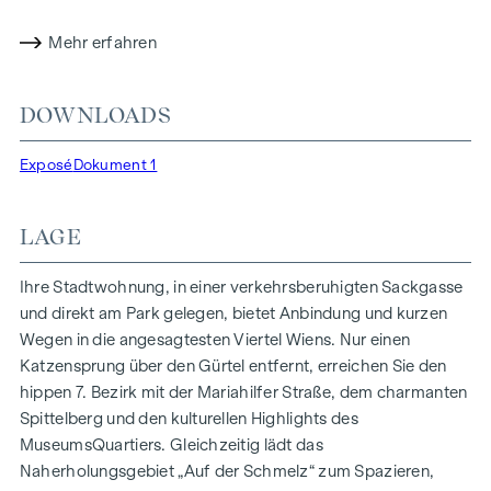
Energiekonzepte, wie Photovoltaik und Fernwärme,
Mehr erfahren
garantieren eine nachhaltige und effiziente
Energieversorgung. Hier wohnen Sie stilvoll,
zukunftsorientiert und überaus komfortabel.
DOWNLOADS
Mehr Infos unter:
WOHNEN AM PARK, 1160 Wien,
Exposé
Dokument 1
Herbststraße – Winegg
HIGHLIGHTS
LAGE
150 Eigentumswohnungen
Wohnflächen von ca. 30 bis 130 m²
Ihre Stadtwohnung, in einer verkehrsberuhigten Sackgasse
1- bis 4-Zimmerwohnungen
und direkt am Park gelegen, bietet Anbindung und kurzen
Gärten, Balkone, Loggien und Terrassen
Wegen in die angesagtesten Viertel Wiens. Nur einen
Großzügige Raumhöhen
Katzensprung über den Gürtel entfernt, erreichen Sie den
Tiefgaragenstellplätze | E-Mobilität
hippen 7. Bezirk mit der Mariahilfer Straße, dem charmanten
Innenhof Ruhelage
Spittelberg und den kulturellen Highlights des
Photovoltaikanlage am Dach
MuseumsQuartiers. Gleichzeitig lädt das
Gemeinschaftsraum
Naherholungsgebiet „Auf der Schmelz“ zum Spazieren,