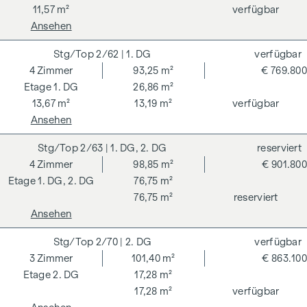
11,57 m²
verfügbar
Naheverhältnis zum Verkäufer. Wir weisen darauf hin, dass
Ansehen
wir als Doppelmakler tätig sind. Die Vertragserrichtung und
Treuhandabwicklung ist gebunden an ARNOLD
2/62
| 1. DG
verfügbar
Rechtsanwälte GmbH, Stoß im Himmel 1, 1010 Wien. Die
4
Zimmer
93,25 m²
€ 769.800
Kosten betragen 1,5 % des Kaufpreises zzgl. 20 % USt. sowie
1. DG
26,86 m²
Barauslagen und Beglaubigung.
13,67 m²
13,19 m²
verfügbar
**Der Verkäufer übernimmt befristet die
Ansehen
Vertragserrichtungskosten in Höhe von 1,5 % des
2/63
| 1. DG, 2. DG
reserviert
Kaufpreises zzgl. 20 % USt. Gültig bis 31.07.2026.
4
Zimmer
98,85 m²
€ 901.800
Wir weisen darauf hin, dass zwischen dem Vermittler und
1. DG, 2. DG
76,75 m²
dem zu vermittelnden Dritten ein familiäres oder
76,75 m²
reserviert
wirtschaftliches Naheverhältnis besteht.
Ansehen
Der Vermittler ist als Doppelmakler tätig.
2/70
| 2. DG
verfügbar
3
Zimmer
101,40 m²
€ 863.100
2. DG
17,28 m²
17,28 m²
verfügbar