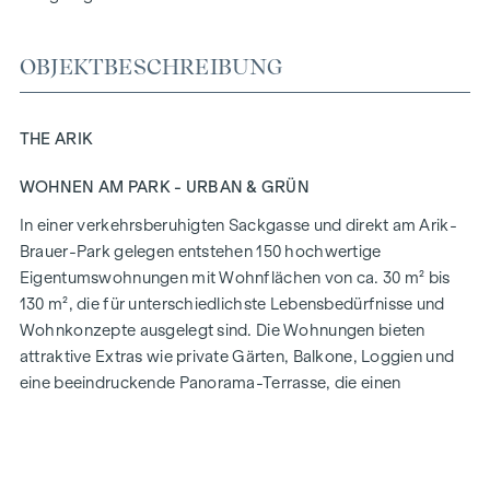
OBJEKTBESCHREIBUNG
THE ARIK
WOHNEN AM PARK - URBAN & GRÜN
In einer verkehrsberuhigten Sackgasse und direkt am Arik-
Brauer-Park gelegen entstehen 150 hochwertige
Eigentumswohnungen mit Wohnflächen von ca. 30 m² bis
130 m², die für unterschiedlichste Lebensbedürfnisse und
Wohnkonzepte ausgelegt sind. Die Wohnungen bieten
attraktive Extras wie private Gärten, Balkone, Loggien und
eine beeindruckende Panorama-Terrasse, die einen
atemberaubenden 360° Panoramablick über Wien eröffnet.
Mit großzügigen Raumhöhen schaffen wir ein offenes und
luftiges Wohngefühl. Darüber hinaus stehen
Tiefgaragenstellplätze zur Verfügung und moderne