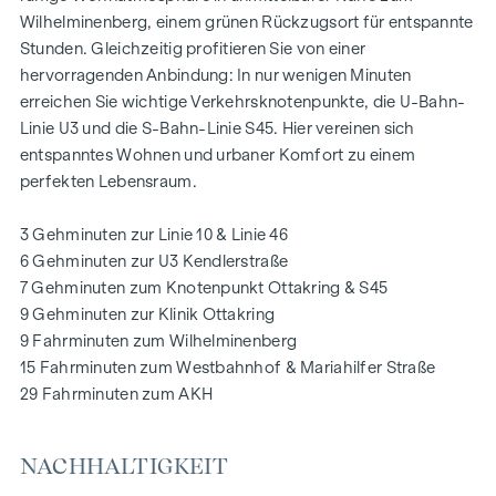
einzigartiger Rückzugsort für alle Generationen. Hier trifft
Wilhelminenberg, einem grünen Rückzugsort für entspannte
Natur auf urbanes Wohnen und schafft eine
Stunden. Gleichzeitig profitieren Sie von einer
außergewöhnliche Lebensqualität.
hervorragenden Anbindung: In nur wenigen Minuten
erreichen Sie wichtige Verkehrsknotenpunkte, die U-Bahn-
Die Gemeinschaftsplätze mit Bänken und Tischen laden
Linie U3 und die S-Bahn-Linie S45. Hier vereinen sich
zum entspannten Ver-weilen ein und bieten einen
entspanntes Wohnen und urbaner Komfort zu einem
naturnahen Treffpunkt für alle Generationen. Ein
perfekten Lebensraum.
einladender Kinderspielbereich bietet unbeschwerte
Stunden und glückliche Kindermomente – direkt in der
3 Gehminuten zur Linie 10 & Linie 46
Wohnanlage, sodass die Kinder sorgenfrei und sicher
6 Gehminuten zur U3 Kendlerstraße
spielen können. Bei der Planung wurde besonderer Wert auf
7 Gehminuten zum Knotenpunkt Ottakring & S45
nachhaltige Materialien gelegt.
9 Gehminuten zur Klinik Ottakring
Die exklusive Nutzung durch die BewohnerInnen macht
9 Fahrminuten zum Wilhelminenberg
diese Innenhof-Ruheoase zu einem besonderen Asset des
15 Fahrminuten zum Westbahnhof & Mariahilfer Straße
Projekts und sorgt für eine außer-gewöhnliche
29 Fahrminuten zum AKH
Wohnqualität. Erleben Sie modernes Wohnen mit grünem
Mehrwert – willkommen im GRAND GARDEN!
NACHHALTIGKEIT
IHR ZUHAUSE MIT WEITBLICK UND FREIRAUM