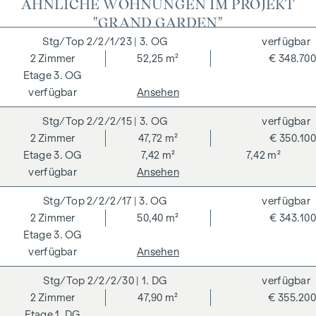
ÄHNLICHE WOHNUNGEN IM PROJEKT
Energieeffizienz und Regionalität wichtige Faktoren.
"GRAND GARDEN"
WINEGG geht mit gutem Beispiel voran: Die Wohnprojekte
2/2/1/23
| 3. OG
verfügbar
werden unabhängig nach den Kriterien der Deutschen
2
Zimmer
52,25 m²
€ 348.700
Gesellschaft für Nachhaltiges Bauen (DGNB) zertifiziert und
3. OG
eine EU-Taxonomie-Verifikation wird angestrebt. Im
verfügbar
Ansehen
Mittelpunkt des GRAND GARDENS stehen die Erschaffung
von nachhaltigem Lebensraum und das Wohlbefinden der
2/2/2/15
| 3. OG
verfügbar
zukünftigen BewohnerInnen. Unabhängige Zertifizierungen
2
Zimmer
47,72 m²
€ 350.100
machen eine gesamtheitliche Nachhaltigkeitsstrategie
3. OG
7,42 m²
7,42 m²
transparent. Der Käufer einer DGNB (Deutsche Gesellschaft
verfügbar
Ansehen
für Nachhaltiges Bauen) zertifizierten Eigentumswohnung
2/2/2/17
| 3. OG
verfügbar
profitiert von verschiedenen Vorteilen, die sich auf
2
Zimmer
50,40 m²
€ 343.100
ökologische, ökonomische und soziokulturelle Aspekte
3. OG
erstrecken. Auf der nächsten Seite finden Sie einige der
verfügbar
Ansehen
Kernvorteile.
2/2/2/30
| 1. DG
verfügbar
NEBENKOSTEN
2
Zimmer
47,90 m²
€ 355.200
Der guten Ordnung halber halten wir fest, dass, sofern im
1. DG