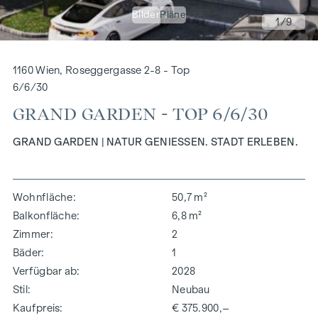
Bilder
Pläne
1
/9
1160 Wien, Roseggergasse 2-8 - Top
6/6/30
GRAND GARDEN - TOP 6/6/30
GRAND GARDEN | NATUR GENIESSEN. STADT ERLEBEN.
Wohnfläche
50,7 m²
Balkonfläche
6,8 m²
Zimmer
2
Bäder
1
Verfügbar ab
2028
Stil
Neubau
Kaufpreis
€ 375.900,–