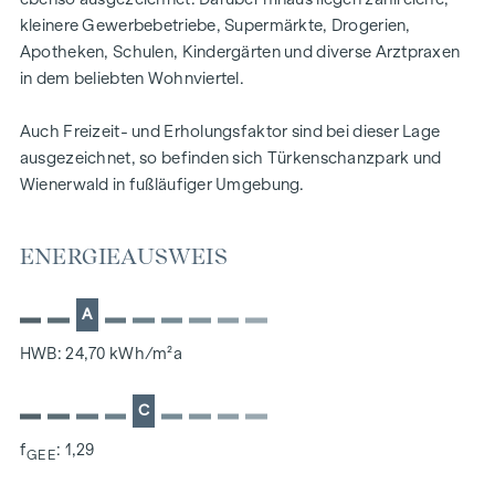
großen Aufwand ein weiteres Zimmer errichtet werden.
kleinere Gewerbebetriebe, Supermärkte, Drogerien,
Apotheken, Schulen, Kindergärten und diverse Arztpraxen
Die Raumhöhe beträgt ca. 2,70 m.
in dem beliebten Wohnviertel.
Heizung mittels Fernwärme.
Auch Freizeit- und Erholungsfaktor sind bei dieser Lage
Bei allen Bildern handelt es sich um Symbolbilder anderer
ausgezeichnet, so befinden sich Türkenschanzpark und
Wohnungen in der Liegenschaft.
Wienerwald in fußläufiger Umgebung.
ENERGIEAUSWEIS
RESÜMEE
A
HWB: 24,70 kWh/m²a
Aufgrund der guten Wohnlage, der sehr guten Infrastruktur
und Nahversorgung sowie der kompakten Wohnungsgröße,
C
eignet sich dieses Objekt als ideale Anlage und Investment!
f
: 1,29
GEE
Werte für Generationen mit Zukunftspotential!