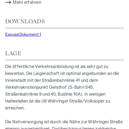
Mehr erfahren
Revitalisierung von Stiegenhaus und der Tiefgaragen. Die
meisten Wohnungen wurden auch einer hochwertigen
DOWNLOADS
Generalsanierung unterzogen.
Exposé
Dokument 1
DIE WOHNUNG
LAGE
Die öffentliche Verkehrsanbindung ist als sehr gut zu
Die Wohnung befindet sich im 4. Liftstock und hat eine
bewerten. Die Liegenschaft ist optimal angebunden an die
Wohnnutzfläche von knapp 107 m2 zzgl. eines ca. 9 m2
Innenstadt mit der Straßenbahnlinie 41 und dem
großen Balkons.
Verkehrsknotenpunkt Gersthof (S-Bahn S45,
Straßenbahnlinie 9 und 40, Buslinie 10A). In wenigen
Das Objekt besticht neben der Grünruhelage auch durch
Haltestellen ist die U6 Währinger Straße/Volksoper zu
einen sehr guten Grundriss!
erreichen.
Die vermietete Wohnung wird derzeit als 3-
Die Nahversorgung ist durch die Nähe zur Währinger Straße
Zimmerwohnung genutzt, es kann aber zukünftig ohne
ebenso ausgezeichnet. Darüber hinaus liegen zahlreiche,