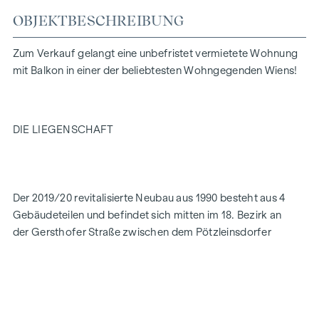
OBJEKTBESCHREIBUNG
Zum Verkauf gelangt eine unbefristet vermietete Wohnung
mit Balkon in einer der beliebtesten Wohngegenden Wiens!
DIE LIEGENSCHAFT
Der 2019/20 revitalisierte Neubau aus 1990 besteht aus 4
Gebäudeteilen und befindet sich mitten im 18. Bezirk an
der Gersthofer Straße zwischen dem Pötzleinsdorfer
Schlosspark und dem Türkenschanzpark.
Im Zuge des Projektes wurden alle Fassaden mit einem
Vollwärmeschutz und die Fenster erneuert (3-fach
Isolierverglasung). Die Arbeiten umfassten auch die