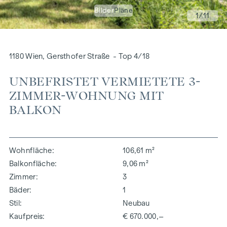
Bilder
Pläne
1
/11
1180 Wien, Gersthofer Straße - Top 4/18
UNBEFRISTET VERMIETETE 3-
ZIMMER-WOHNUNG MIT
BALKON
Wohnfläche
106,61 m²
Balkonfläche
9,06 m²
Zimmer
3
Bäder
1
Stil
Neubau
Kaufpreis
€ 670.000,–