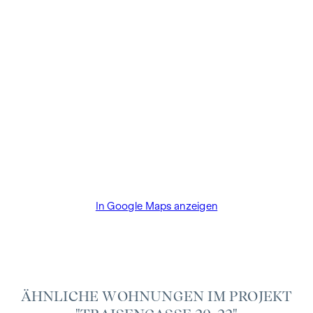
Abschlussfall eine Provision anfällt, die den in der
Immobilienmaklerverordnung BGBI. 262 und 297/1996
festgelegten Sätzen entspricht – das sind 3 % des
Kaufpreises zzgl. 20 % USt. Diese Provisionspflicht besteht
auch dann, wenn Sie die Ihnen überlassenen Informationen
an Dritte weitergeben. Es besteht ein wirtschaftliches
Naheverhältnis zum Verkäufer. Bis zum Baustart übernimmt
der Bauträger die Käuferprovision. Die Vertragserrichtung
und Treuhandabwicklung ist gebunden an den Rechtsanwalt
Dr. Arnold Rechtsanwälte / Wipplingerstraße. Die Kosten
betragen 1,8 % des Kaufpreises zzgl. 20% USt. sowie
Barauslagen und Beglaubigung TreuhänderIn Fr. Dr. Bettina
In Google Maps anzeigen
Schober.
ÄHNLICHE WOHNUNGEN IM PROJEKT