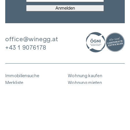
office@winegg.at
+43 1 9076178
Immobiliensuche
Wohnung kaufen
Merkliste
Wohnung mieten
Projekte
Gewerbeimmobilien
Ankauf
Zinshaus verkaufen
Referenzen
Expertise
Unternehmen
Karriere
Nachhaltigkeit
Kontakt
Mitarbeiterlogin