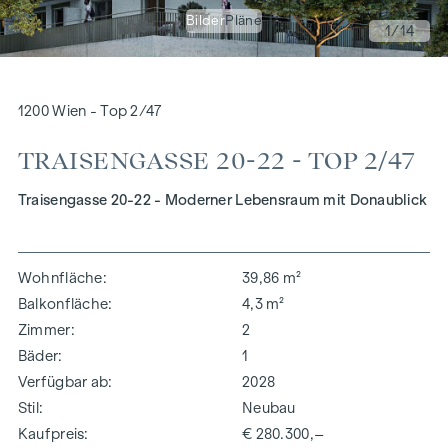
Bilder
Pläne
1
/14
1200 Wien - Top 2/47
TRAISENGASSE 20-22 - TOP 2/47
Traisengasse 20-22 - Moderner Lebensraum mit Donaublick
Wohnfläche
39,86 m²
Balkonfläche
4,3 m²
Zimmer
2
Bäder
1
Verfügbar ab
2028
Stil
Neubau
Kaufpreis
€ 280.300,–