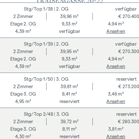
"TRAISENGASSE 20-22"
1/38
| 2. OG
verfügbar
2
Zimmer
39,96 m²
€ 270.400
2. OG
9,33 m²
4,94 m²
4,39 m²
verfügbar
Ansehen
1/39
| 2. OG
verfügbar
2
Zimmer
39,95 m²
€ 270.300
2. OG
9,33 m²
4,94 m²
4,39 m²
verfügbar
Ansehen
1/50
| 3. OG
reserviert
2
Zimmer
39,81 m²
€ 273.200
3. OG
8,41 m²
3,46 m²
4,95 m²
reserviert
Ansehen
2/48
| 3. OG
reserviert
2
Zimmer
39,72 m²
€ 280.300
3. OG
8,11 m²
3,81 m²
4,30 m²
reserviert
Ansehen