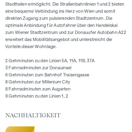
Stadtteilen ermöglicht. Die Straßenbahnlinien 1 und 2 bieten
eine bequeme Verbindung ins Herz von Wien und somit
AUSSTATTUNG
direkten Zugang zum pulsierenden Stadtzentrum. Die
Eichenparkettböden
optimale Anbindung für Autofahrer über den Handelskai
Stilvolle Markenfliesen
zum Wiener Stadtzentrum und zur Donauufer Autobahn A22
Außenliegender, elektrischer Sonnenschutz
erweitert das Mobilitätsangebot und unterstreicht die
Klimaanlage im DG
Vorteile dieser Wohnlage.
Fußbodenheizung mittels Fernwärme
Photovoltaikanlage am Dach
2 Gehminuten zu den Linien 5A, 11A, 11B, 37A
Digitale Gegensprechanlage und
3 Fahrradminuten zur Donauinsel
schwarzes Brett über Handyapp
6 Gehminuten zum Bahnhof Traisengasse
Smarte Hausverwaltungs-App „puck“
8 Gehminuten zur Millenium City
8 Fahrradminuten zum Augarten
HIGHLIGHTS
9 Gehminuten zu den Linien 1, 2
269 Eigentumswohnungen
1 bis 4 Zimmer mit Wohnflächen von ca. 38 bis 124 m2
NACHHALTIGKEIT
Gärten, Balkone, Loggien, Dachterrassen
Kleinkinderspielplatz und Gemeinschaftsraum
166 Tiefgaragenstellplätze