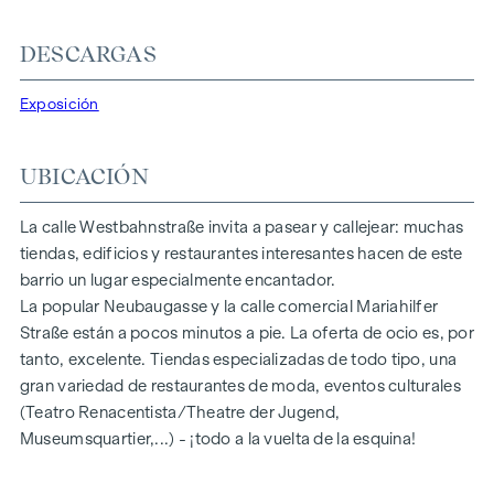
un aseo. La altura de las estancias supera los 2,90 m. Se
DESCARGAS
puede acceder al local directamente desde la
Westbahnstraße o a través de la escalera.
Exposición
Equipamiento
Las obras de renovación o las adaptaciones personalizadas
UBICACIÓN
pueden acordarse con el arrendador o ser realizadas por
este.
La calle Westbahnstraße invita a pasear y callejear: muchas
tiendas, edificios y restaurantes interesantes hacen de este
Condiciones
barrio un lugar especialmente encantador.
Alquiler total: 4.368,29 EUR (incluidos gastos de comunidad
La popular Neubaugasse y la calle comercial Mariahilfer
y el 20 % de IVA)
Straße están a pocos minutos a pie. La oferta de ocio es, por
tanto, excelente. Tiendas especializadas de todo tipo, una
Los gastos de electricidad y calefacción no están incluidos.
gran variedad de restaurantes de moda, eventos culturales
Fianza: de 3 a 6 BMM (dependiendo de la solvencia)
(Teatro Renacentista/Theatre der Jugend,
Museumsquartier,...) - ¡todo a la vuelta de la esquina!
Comisión: 3 meses de alquiler
Duración del contrato de alquiler: indefinida