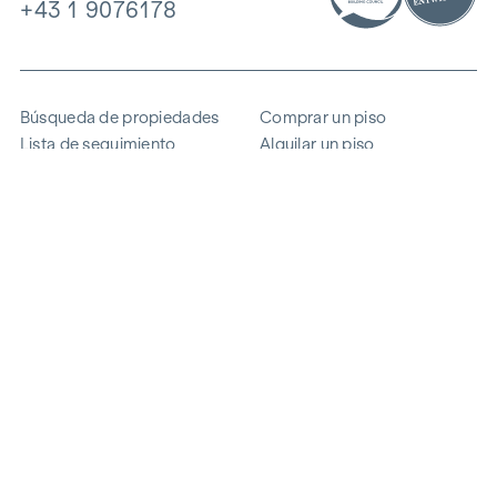
+43 1 9076178
Búsqueda de propiedades
Comprar un piso
Lista de seguimiento
Alquilar un piso
Proyectos
Propiedad comercial
Comprar
Vender un bloque de pisos
Referencias
Experiencia
La empresa
Carrera profesional
Sostenibilidad
Contacto
Acceso de empleados
i
Ahorrar energía
© 2026 WINEGG Realitäten GmbH
Protección de datos
Pie de imprenta