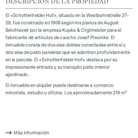
DESCRIPCIÓN DE LA PROPIEDAD
El «Schottenfelder Hof», situado en la Westbahnstraße 27-
29, fue construido en 1908 según los planos de August
Belohlavek por la empresa Kupka & Orglmeister para el
fabricante de artículos de caucho Josef Piwonka. El
inmueble consta de dos alas dobles conectadas entre sí y
dos alas de patio paralelas que se adentran profundamente
en la parcela. El «Schottenfelder Hof» destaca por su
impresionante entrada y su tranquilo patio interior
ajardinado.
El inmueble en alquiler puede destinarse a comercio
minorista, estudio u oficina. Los aproximadamente 219 m²
se distribuyen en dos grandes salas, una pequeña estancia
auxiliar con aseo independiente y acceso a un pequeño
patio interior, así como un almacén/sala técnica en el
entresuelo. El local comercial o de trabajo, situado frente a
la calle, cuenta con siete escaparates y una gran puerta
Más información
acristalada. La estancia trasera tiene acceso a la escalera y