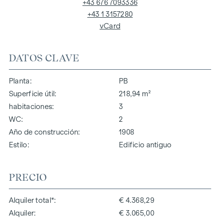
+43 676 7093336
+43 1 3157280
vCard
DATOS CLAVE
Planta
PB
Superficie útil
218,94 m²
habitaciones
3
WC
2
Año de construcción
1908
Estilo
Edificio antiguo
PRECIO
Alquiler total*
€ 4.368,29
Alquiler
€ 3.065,00