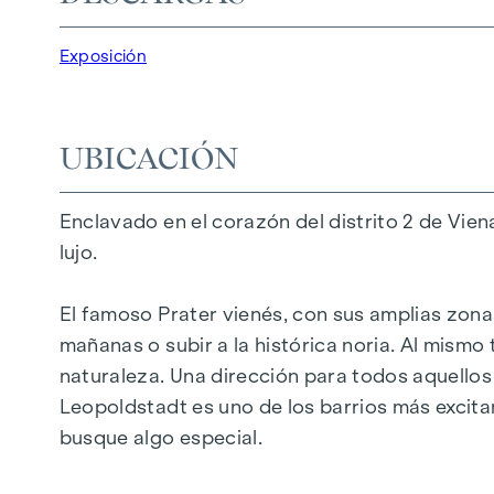
25 exclusivos pisos de pleno dominio
20 apartamentos revitalizados en edificios 
Exposición
5 modernos áticos
2 - 5 habitaciones | Superficie habitable de 
Balcones, terrazas o jardines privados
UBICACIÓN
Calefacción por suelo radiante
Aire acondicionado
Enclavado en el corazón del distrito 2 de Vie
Materiales de alta calidad y elegantes aca
lujo.
Perfectas conexiones de transporte
A pocos minutos del Prater, Danubio y WU
El famoso Prater vienés, con sus amplias zonas
mañanas o subir a la histórica noria. Al mismo 
Certificado energético:
naturaleza. Una dirección para todos aquellos 
Planta baja ala patio: HWB REF,SK = 50,2 k
Leopoldstadt es uno de los barrios más excita
ala de calle DG: HWB REF,SK = 36,6 kWh/m2
busque algo especial.
Ala de calle de planta estándar: HWB REF,S
Planta estándar ala patio: HWB REF,SK = 8