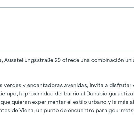
antiguos
aprox. 53 - 200 m²
na, Ausstellungsstraße 29 ofrece una combinación únic
bados
 verdes y encantadoras avenidas, invita a disfrutar 
tiempo, la proximidad del barrio al Danubio garantiza
que quieran experimentar el estilo urbano y la más a
Wh/m2a F GEE,SK = 0,67
ntes de Viena, un punto de encuentro para gourmets,
a F GEE,SK = 0,68
K = 136,8 kWh/m2a F GEE,SK = 1,81
2,6 kWh/m2a F GEE,SK = 1,28