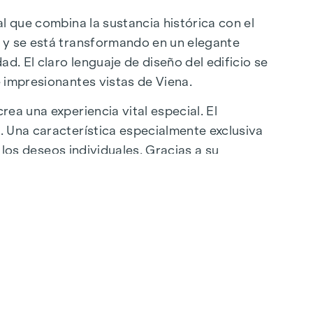
l que combina la sustancia histórica con el
a y se está transformando en un elegante
d. El claro lenguaje de diseño del edificio se
 impresionantes vistas de Viena.
ea una experiencia vital especial. El
. Una característica especialmente exclusiva
 los deseos individuales. Gracias a su
ubicación ofrece una combinación única de
artenstraße se encuentran a pocos minutos,
 restaurantes de lujo hasta encantadores