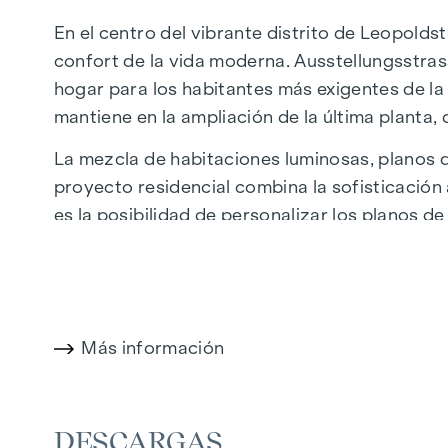
En el centro del vibrante distrito de Leopolds
confort de la vida moderna. Ausstellungsstras
hogar para los habitantes más exigentes de la 
mantiene en la ampliación de la última planta
La mezcla de habitaciones luminosas, planos de
proyecto residencial combina la sofisticación
es la posibilidad de personalizar los planos de
proximidad al Danubio, al Prater de Viena y a
naturaleza, ocio y calidad de vida urbana.
La céntrica ubicación garantiza una infraestr
donde boutiques, tiendas conceptuales y prov
Más información
cafés: los alrededores ofrecen una amplia gama
DESTACADOS
DESCARGAS