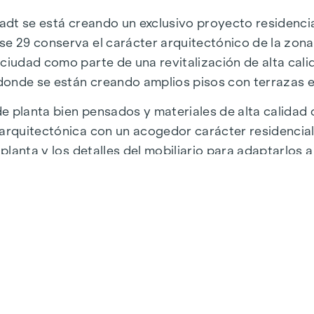
tadt se está creando un exclusivo proyecto residencia
se 29 conserva el carácter arquitectónico de la zon
ciudad como parte de una revitalización de alta calida
, donde se están creando amplios pisos con terrazas e
 planta bien pensados y materiales de alta calidad cr
 arquitectónica con un acogedor carácter residencial
 planta y los detalles del mobiliario para adaptarlos a
 la Universidad de Economía y Negocios de Viena, la 
uctura y unas conexiones perfectas. La WU y la Vorg
eedores locales satisfacen todos los deseos. Desde
 de delicias culinarias.