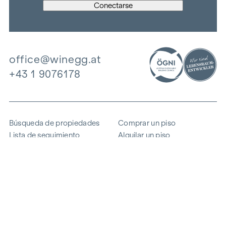
office@winegg.at
+43 1 9076178
Búsqueda de propiedades
Comprar un piso
Lista de seguimiento
Alquilar un piso
Proyectos
Propiedad comercial
Comprar
Vender un bloque de pisos
Referencias
Experiencia
La empresa
Carrera profesional
Sostenibilidad
Contacto
Acceso de empleados