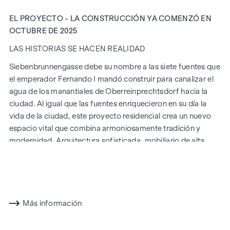
EL PROYECTO - LA CONSTRUCCIÓN YA COMENZÓ EN
OCTUBRE DE 2025
LAS HISTORIAS SE HACEN REALIDAD
Siebenbrunnengasse debe su nombre a las siete fuentes que
el emperador Fernando I mandó construir para canalizar el
agua de los manantiales de Oberreinprechtsdorf hacia la
ciudad. Al igual que las fuentes enriquecieron en su día la
vida de la ciudad, este proyecto residencial crea un nuevo
espacio vital que combina armoniosamente tradición y
modernidad. Arquitectura sofisticada, mobiliario de alta
calidad y métodos de construcción sostenibles hacen de
Siebenbrunnengasse 44
un lugar donde la historia y la vida
contemporánea se unen de forma única.
CON ATENCIÓN AL DETALLE
Más información
Los condominios de Siebenbrunnengasse están diseñados