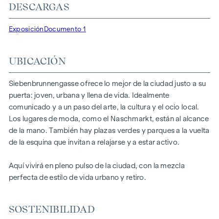
para personas que valoran el estilo y el diseño. Planos
DESCARGAS
flexibles y equipamiento de alta calidad: finos suelos de
parqué, ventanales de suelo a techo y accesorios de marca
Exposición
Documento 1
de primera clase garantizan el nivel adecuado de estética y
confort. Los sistemas de climatización split de las plantas
UBICACIÓN
superiores garantizan un agradable clima interior. Espacios
habitables listos para contar su historia. Ya sea balcón,
terraza o jardín, los generosos espacios abiertos de este
Siebenbrunnengasse ofrece lo mejor de la ciudad justo a su
proyecto de nueva construcción le ofrecen un refugio
puerta: joven, urbana y llena de vida. Idealmente
privado para respirar hondo. Disfrute de la mañana con una
comunicado y a un paso del arte, la cultura y el ocio local.
taza de café o de la noche con una copa de vino: su retiro
Los lugares de moda, como el Naschmarkt, están al alcance
personal le espera.
de la mano. También hay plazas verdes y parques a la vuelta
de la esquina que invitan a relajarse y a estar activo.
DESTACADOS
Aquí vivirá en pleno pulso de la ciudad, con la mezcla
67 exclusivos condominios
perfecta de estilo de vida urbano y retiro.
Superficie habitable de 30 a 220 m² aprox.
De 2 a 6 habitaciones
Jardines, balcones, logias o terrazas
SOSTENIBILIDAD
26 plazas de aparcamiento subterráneo