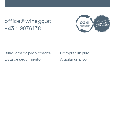
office@winegg.at
+43 1 9076178
Búsqueda de propiedades
Comprar un piso
Lista de seguimiento
Alquilar un piso
Proyectos
Propiedad comercial
Comprar
Vender un bloque de pisos
Referencias
Experiencia
La empresa
Carrera profesional
Sostenibilidad
Contacto
Acceso de empleados
i
Ahorrar energía