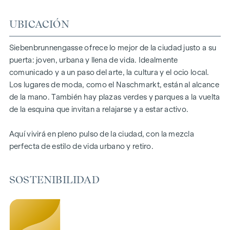
confort. Los sistemas de climatización split de las plantas
UBICACIÓN
superiores garantizan un agradable clima interior. Espacios
habitables listos para contar su historia. Ya sea balcón,
terraza o jardín, los generosos espacios abiertos de este
Siebenbrunnengasse ofrece lo mejor de la ciudad justo a su
proyecto de nueva construcción le ofrecen un refugio
puerta: joven, urbana y llena de vida. Idealmente
privado para respirar hondo. Disfrute de la mañana con una
comunicado y a un paso del arte, la cultura y el ocio local.
taza de café o de la noche con una copa de vino: su retiro
Los lugares de moda, como el Naschmarkt, están al alcance
personal le espera.
de la mano. También hay plazas verdes y parques a la vuelta
de la esquina que invitan a relajarse y a estar activo.
DESTACADOS
Aquí vivirá en pleno pulso de la ciudad, con la mezcla
67 exclusivos condominios
perfecta de estilo de vida urbano y retiro.
Superficie habitable de 30 a 220 m² aprox.
De 2 a 6 habitaciones
Jardines, balcones, logias o terrazas
SOSTENIBILIDAD
26 plazas de aparcamiento subterráneo
Energía fotovoltaica | calefacción urbana
Zonas comunes
Patio interior oasis de paz