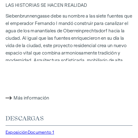
LAS HISTORIAS SE HACEN REALIDAD
Siebenbrunnengasse debe su nombre a las siete fuentes que
el emperador Fernando I mandó construir para canalizar el
agua de los manantiales de Oberreinprechtsdorf hacia la
ciudad. Al igual que las fuentes enriquecieron en su día la
vida de la ciudad, este proyecto residencial crea un nuevo
espacio vital que combina armoniosamente tradición y
modernidad. Arquitectura sofisticada, mobiliario de alta
calidad y métodos de construcción sostenibles hacen de
Siebenbrunnengasse 44
un lugar donde la historia y la vida
contemporánea se unen de forma única.
CON ATENCIÓN AL DETALLE
Más información
Los condominios de Siebenbrunnengasse están diseñados
para personas que valoran el estilo y el diseño. Planos
DESCARGAS
flexibles y equipamiento de alta calidad: finos suelos de
parqué, ventanales de suelo a techo y accesorios de marca
Exposición
Documento 1
de primera clase garantizan el nivel adecuado de estética y