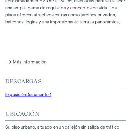
aproximadamente 30 m² a 130 m², diseñadas para satisfacer
una amplia gama de requisitos y conceptos de vida. Los
pisos ofrecen atractivos extras como jardines privados,
balcones, logias y una impresionante terraza panorámica,
que abre una impresionante vista panorámica de 360° sobre
Viena. Gracias a las generosas alturas de las habitaciones,
creamos una sensación de vida abierta y aireada. Además,
dispone de plazas de aparcamiento subterráneo y
modernos conceptos energéticos, como la energía
Más información
fotovoltaica y la calefacción urbana, garantizan un
suministro de energía sostenible y eficiente. Aquí vivirá con
estilo, orientado al futuro y extremadamente cómodo.
DESCARGAS
Más información en:
WOHNEN AM PARK, 1160 Viena,
Exposición
Documento 1
Herbststraße - Winegg
DESTACADOS
UBICACIÓN
150 viviendas de pleno dominio
Superficie habitable de 30 a 130 m² aprox.
Su piso urbano, situado en un callejón sin salida de tráfico