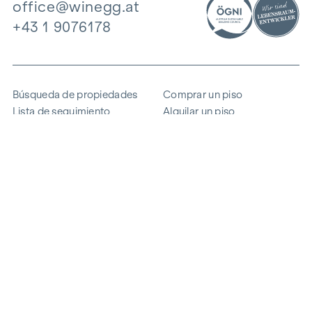
office@winegg.at
+43 1 9076178
Búsqueda de propiedades
Comprar un piso
Lista de seguimiento
Alquilar un piso
Proyectos
Propiedad comercial
Comprar
Vender un bloque de pisos
Referencias
Experiencia
La empresa
Carrera profesional
Sostenibilidad
Contacto
Acceso de empleados
i
Ahorrar energía
© 2026 WINEGG Realitäten GmbH