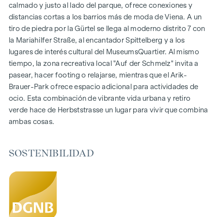
Pisos de 1 a 4 habitaciones
calmado y justo al lado del parque, ofrece conexiones y
Jardines, balcones, logias y terrazas
distancias cortas a los barrios más de moda de Viena. A un
Grandes alturas
tiro de piedra por la Gürtel se llega al moderno distrito 7 con
Aparcamiento subterráneo | e-mobility
la Mariahilfer Straße, al encantador Spittelberg y a los
Tranquilo patio interior
lugares de interés cultural del MuseumsQuartier. Al mismo
Sistema fotovoltaico en el tejado
tiempo, la zona recreativa local "Auf der Schmelz" invita a
Sala común
pasear, hacer footing o relajarse, mientras que el Arik-
Brauer-Park ofrece espacio adicional para actividades de
LLEGAR A CASA
ocio. Esta combinación de vibrante vida urbana y retiro
verde hace de Herbststrasse un lugar para vivir que combina
En Herbststrasse le espera una experiencia vital única que
ambas cosas.
combina diseño y comodidad de forma extraordinaria. El
mobiliario de alta calidad se caracteriza por materiales
cuidadosamente seleccionados que irradian una elegancia
SOSTENIBILIDAD
atemporal, ideal para una vida moderna y con estilo. Los
suelos de parqué y la calefacción por suelo radiante
garantizan un confort natural en las estancias. Para mayor
comodidad, las persianas exteriores con control eléctrico
proporcionan un sombreado personalizado y una agradable
regulación de la luz. En las plantas superiores hay una