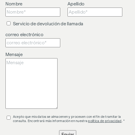
Nombre
Apellido
Nos gustaría señalar que existe una estrecha relación
familiar o comercial entre el agente y el tercero que va a ser
intermediado.
Servicio de devolución de llamada
El agente actúa como intermediario doble.
correo electrónico
Mensaje
Acepto que mis datos se almacenen y procesen con el fin de tramitar la
consulta. Encontrará más información en nuestra
política de privacidad
. *
Enviar