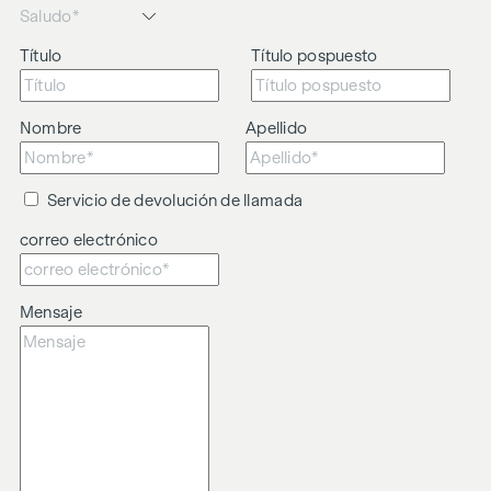
Sala de estar, comedor y cocina de planta abierta
Gran altura de techo
Título
Título pospuesto
Atractiva ubicación para alquiler
Gran demanda de alquiler
Nombre
Apellido
Nos gustaría señalar que existe una estrecha relación
familiar o comercial entre el agente y el tercero que va a ser
intermediado.
Servicio de devolución de llamada
El agente actúa como doble intermediario.
correo electrónico
Mensaje