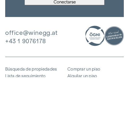
office@winegg.at
+43 1 9076178
Búsqueda de propiedades
Comprar un piso
Lista de seguimiento
Alquilar un piso
Proyectos
Propiedad comercial
Comprar
Vender un bloque de pisos
Referencias
Experiencia
La empresa
Carrera profesional
Sostenibilidad
Contacto
Acceso de empleados