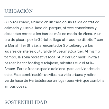
DESTACADOS
UBICACIÓN
150 viviendas de pleno dominio
Superficie habitable de aprox. 30 a 130 m²
Su piso urbano, situado en un callejón sin salida de tráfico
Pisos de 1 a 4 habitaciones
calmado y justo al lado del parque, ofrece conexiones y
Jardines, balcones, logias y terrazas
distancias cortas a los barrios más de moda de Viena. A un
Grandes alturas
tiro de piedra por la Gürtel se llega al moderno distrito 7 con
Aparcamiento subterráneo | e-mobility
la Mariahilfer Straße, al encantador Spittelberg y a los
Tranquilo patio interior
lugares de interés cultural del MuseumsQuartier. Al mismo
Sistema fotovoltaico en el tejado
tiempo, la zona recreativa local "Auf der Schmelz" invita a
Sala común
pasear, hacer footing o relajarse, mientras que el Arik-
Brauer-Park ofrece espacio adicional para actividades de
LLEGAR A CASA
ocio. Esta combinación de vibrante vida urbana y retiro
verde hace de Herbststrasse un lugar para vivir que combina
En Herbststrasse le espera una experiencia vital única que
ambas cosas.
combina diseño y comodidad de forma extraordinaria. El
mobiliario de alta calidad se caracteriza por materiales
cuidadosamente seleccionados que irradian una elegancia
SOSTENIBILIDAD
atemporal, ideal para una vida moderna y con estilo. Los