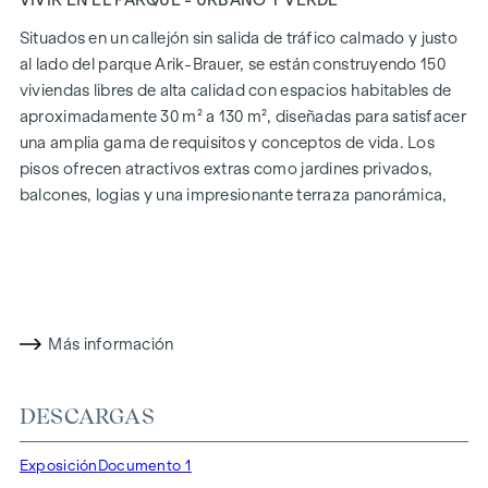
Situados en un callejón sin salida de tráfico calmado y justo
al lado del parque Arik-Brauer, se están construyendo 150
viviendas libres de alta calidad con espacios habitables de
aproximadamente 30 m² a 130 m², diseñadas para satisfacer
una amplia gama de requisitos y conceptos de vida. Los
pisos ofrecen atractivos extras como jardines privados,
balcones, logias y una impresionante terraza panorámica,
que abre una impresionante vista panorámica de 360° sobre
Viena. Gracias a las generosas alturas de las habitaciones,
creamos una sensación de vida abierta y aireada. Además,
dispone de plazas de aparcamiento subterráneo y
modernos conceptos energéticos, como la energía
Más información
fotovoltaica y la calefacción urbana, garantizan un
suministro de energía sostenible y eficiente. Aquí vivirá con
estilo, orientado al futuro y extremadamente cómodo.
DESCARGAS
Más información en:
WOHNEN AM PARK, 1160 Viena,
Exposición
Documento 1
Herbststraße - Winegg