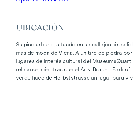
Grandes alturas
Aparcamiento subterráneo | e-mobility
Tranquilo patio interior
UBICACIÓN
Sistema fotovoltaico en el tejado
Sala común
Su piso urbano, situado en un callejón sin sali
más de moda de Viena. A un tiro de piedra por l
LLEGAR A CASA
lugares de interés cultural del MuseumsQuartie
En Herbststrasse le espera una experiencia vit
relajarse, mientras que el Arik-Brauer-Park of
caracteriza por materiales cuidadosamente sel
verde hace de Herbststrasse un lugar para vi
suelos de parqué y la calefacción por suelo r
exteriores con control eléctrico proporcionan
una característica especial: Los sistemas de 
los calurosos días de verano.
INSTALACIONES