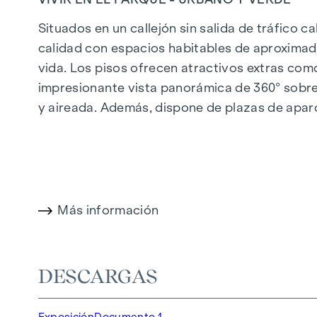
Situados en un callejón sin salida de tráfico c
calidad con espacios habitables de aproximad
vida. Los pisos ofrecen atractivos extras com
impresionante vista panorámica de 360° sobre 
y aireada. Además, dispone de plazas de apar
calefacción urbana, garantizan un suministro d
cómodo.
Más información en:
WOHNEN AM PARK, 1160 V
Más información
DESTACADOS
150 viviendas de pleno dominio
Superficie habitable de aprox. 30 a 130 m²
DESCARGAS
Pisos de 1 a 4 habitaciones
Jardines, balcones, logias y terrazas
Exposición
Documento 1