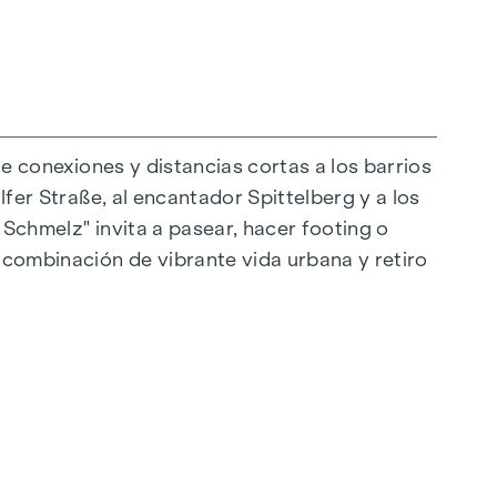
ce conexiones y distancias cortas a los barrios
lfer Straße, al encantador Spittelberg y a los
 Schmelz" invita a pasear, hacer footing o
raordinaria. El mobiliario de alta calidad se
a combinación de vibrante vida urbana y retiro
eal para una vida moderna y con estilo. Los
as. Para mayor comodidad, las persianas
ón de la luz. En las plantas superiores hay
e los espacios habitables según se desee en