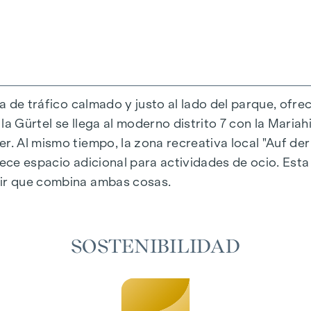
da de tráfico calmado y justo al lado del parque, ofre
a Gürtel se llega al moderno distrito 7 con la Mariahi
r. Al mismo tiempo, la zona recreativa local "Auf der
al única que combina diseño y comodidad de forma ext
rece espacio adicional para actividades de ocio. Est
eccionados que irradian una elegancia atemporal, id
vir que combina ambas cosas.
adiante garantizan un confort natural en las estanci
 un sombreado personalizado y una agradable regulaci
aire acondicionado permiten regular la temperatura d
SOSTENIBILIDAD