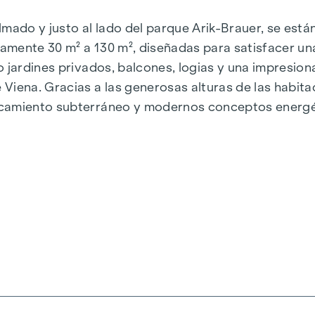
almado y justo al lado del parque Arik-Brauer, se est
amente 30 m² a 130 m², diseñadas para satisfacer un
o jardines privados, balcones, logias y una impresio
Viena. Gracias a las generosas alturas de las habit
camiento subterráneo y modernos conceptos energéti
e energía sostenible y eficiente. Aquí vivirá con est
iena, Herbststraße - Winegg