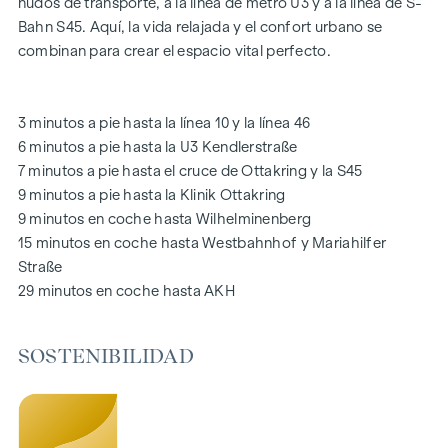
nudos de transporte, a la línea de metro U3 y a la línea de S-
Las zonas comunes con bancos y mesas invitan a relajarse y
Bahn S45. Aquí, la vida relajada y el confort urbano se
ofrecen un lugar de encuentro natural para todas las
combinan para crear el espacio vital perfecto.
generaciones. Una acogedora zona de juegos infantiles
ofrece horas sin preocupaciones y felices momentos
infantiles, directamente en el complejo residencial, para que
3 minutos a pie hasta la línea 10 y la línea 46
los niños puedan jugar con seguridad y despreocupación.
6 minutos a pie hasta la U3 Kendlerstraße
Durante la fase de planificación se hizo especial hincapié en
7 minutos a pie hasta el cruce de Ottakring y la S45
los materiales sostenibles.
9 minutos a pie hasta la Klinik Ottakring
El uso exclusivo por parte de los residentes hace de este
9 minutos en coche hasta Wilhelminenberg
patio interior oasis de paz un activo especial del proyecto y
15 minutos en coche hasta Westbahnhof y Mariahilfer
garantiza una calidad de vida excepcional. Experimente la
Straße
vida moderna con un valor añadido ecológico: ¡bienvenido a
29 minutos en coche hasta AKH
GRAND GARDEN
!
SOSTENIBILIDAD
SU HOGAR CON AMPLIAS VISTAS Y ESPACIOS ABIERTOS
En
GRAND GARDEN
no sólo se vive, sino que cada día se
experimenta de nuevo la simbiosis perfecta entre estilo de
vida moderno y estilo histórico. Una característica especial