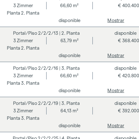
según los criterios del Consejo Alemán de Construcción
3
Zimmer
66,60 m²
€ 400.400
Sostenible (DGNB) y se está buscando una verificación de la
2. Planta
taxonomía de la UE. La creación de un espacio vital
disponible
Mostrar
sostenible y el bienestar de los futuros residentes son el
centro de los GRAND GARDENS. Las certificaciones
2/2/2/13
| 2. Planta
disponible
independientes hacen transparente una estrategia holística
3
Zimmer
63,79 m²
€ 368.400
de sostenibilidad. El comprador de un condominio
2. Planta
certificado por el DGNB (Consejo Alemán de Construcción
disponible
Mostrar
Sostenible) se beneficia de diversas ventajas que abarcan
2/2/2/16
| 3. Planta
disponible
aspectos ecológicos, económicos y socioculturales. En la
3
Zimmer
66,60 m²
€ 420.800
página siguiente encontrará algunas de las principales
3. Planta
ventajas.
disponible
Mostrar
COSTES ADICIONALES
2/2/2/19
| 3. Planta
disponible
En aras del buen orden, nos gustaría señalar que, a menos
3
Zimmer
64,13 m²
€ 392.000
que se indique lo contrario en la oferta, se deberá abonar
3. Planta
una comisión al finalizar con éxito la transacción según las
disponible
Mostrar
tarifas estipuladas en la Ordenanza de Agentes Inmobiliarios
BGBI. 262 y 297/1996 - es decir, el 3% del precio de compra
2/2/2/25
| 4. Planta
disponible