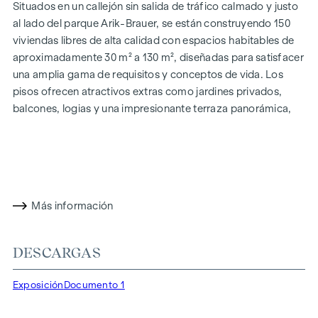
Situados en un callejón sin salida de tráfico calmado y justo
al lado del parque Arik-Brauer, se están construyendo 150
viviendas libres de alta calidad con espacios habitables de
aproximadamente 30 m² a 130 m², diseñadas para satisfacer
una amplia gama de requisitos y conceptos de vida. Los
pisos ofrecen atractivos extras como jardines privados,
balcones, logias y una impresionante terraza panorámica,
que abre una impresionante vista panorámica de 360° sobre
Viena. Gracias a las generosas alturas de las habitaciones,
creamos una sensación de vida abierta y aireada. Además,
dispone de plazas de aparcamiento subterráneo y
modernos conceptos energéticos, como la energía
Más información
fotovoltaica y la calefacción urbana, garantizan un
suministro de energía sostenible y eficiente. Aquí vivirá con
estilo, orientado al futuro y extremadamente cómodo.
DESCARGAS
Más información en:
WOHNEN AM PARK, 1160 Viena,
Exposición
Documento 1
Herbststraße - Winegg