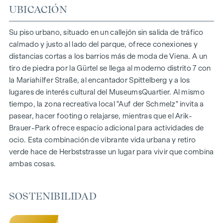
DESTACADOS
UBICACIÓN
150 viviendas de pleno dominio
Superficie habitable de aprox. 30 a 130 m²
Su piso urbano, situado en un callejón sin salida de tráfico
Pisos de 1 a 4 habitaciones
calmado y justo al lado del parque, ofrece conexiones y
Jardines, balcones, logias y terrazas
distancias cortas a los barrios más de moda de Viena. A un
Grandes alturas
tiro de piedra por la Gürtel se llega al moderno distrito 7 con
Aparcamiento subterráneo | e-mobility
la Mariahilfer Straße, al encantador Spittelberg y a los
Tranquilo patio interior
lugares de interés cultural del MuseumsQuartier. Al mismo
Sistema fotovoltaico en el tejado
tiempo, la zona recreativa local "Auf der Schmelz" invita a
Sala común
pasear, hacer footing o relajarse, mientras que el Arik-
Brauer-Park ofrece espacio adicional para actividades de
LLEGAR A CASA
ocio. Esta combinación de vibrante vida urbana y retiro
verde hace de Herbststrasse un lugar para vivir que combina
En Herbststrasse le espera una experiencia vital única que
ambas cosas.
combina diseño y comodidad de forma extraordinaria. El
mobiliario de alta calidad se caracteriza por materiales
cuidadosamente seleccionados que irradian una elegancia
SOSTENIBILIDAD
atemporal, ideal para una vida moderna y con estilo. Los
suelos de parqué y la calefacción por suelo radiante