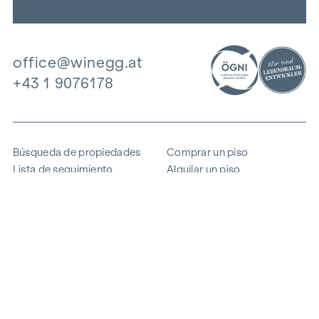
office@winegg.at
+43 1 9076178
Búsqueda de propiedades
Comprar un piso
Lista de seguimiento
Alquilar un piso
Proyectos
Propiedad comercial
Comprar
Vender un bloque de pisos
Referencias
Experiencia
La empresa
Carrera profesional
Sostenibilidad
Contacto
Acceso de empleados
i
Ahorrar energía