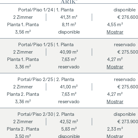
ARIK"
1/24
| 1. Planta
disponible
COSTES ADICIONALES
2
Zimmer
41,31 m²
€ 276.600
En aras del buen orden, nos gustaría señalar que, a menos
1. Planta
8,11 m²
4,55 m²
que se indique lo contrario en la oferta, se deberá abonar
3,56 m²
disponible
Mostrar
una comisión al finalizar con éxito la transacción según las
1/25
| 1. Planta
reservado
tarifas estipuladas en la Ordenanza de Agentes Inmobiliarios
2
Zimmer
40,99 m²
€ 275.500
BGBI. 262 y 297/1996, es decir, el 3% del precio de compra
1. Planta
7,63 m²
4,27 m²
más el 20% de IVA. Esta obligación de comisión también se
3,36 m²
reservado
Mostrar
aplica si transmite a terceros la información que se le ha
facilitado. Existe una estrecha relación económica con el
2/25
| 2. Planta
reservado
vendedor. Nos gustaría señalar que actuamos como doble
2
Zimmer
41,00 m²
€ 275.600
intermediario. El contrato es redactado y tramitado por
2. Planta
7,63 m²
4,27 m²
ARNOLD Rechtsanwälte GmbH, Stoß im Himmel 1, 1010
3,36 m²
reservado
Mostrar
Viena. Los gastos ascienden al 1,5 % del precio de compra
más el 20 % de IVA, así como los gastos de caja y notaría.
2/30
| 2. Planta
disponible
2
Zimmer
42,52 m²
€ 273.900
**El vendedor asume los gastos de establecimiento del
2. Planta
5,83 m²
2,33 m²
contrato del 1,5 % del precio de compra más el 20 % de IVA
3,50 m²
disponible
Mostrar
durante un periodo limitado. Válido hasta el 31.07.2026.