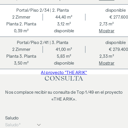
Advertimos que existe una estrecha relación familiar o
2/34
| 2. Planta
disponible
económica entre el agente y el tercero a intermediar.
2
Zimmer
44,40 m²
€ 277.600
2. Planta
3,12 m²
2,73 m²
El agente actúa como doble intermediario.
0,39 m²
disponible
Mostrar
2/41
| 3. Planta
disponible
2
Zimmer
41,00 m²
€ 279.400
3. Planta
5,83 m²
2,33 m²
3,50 m²
disponible
Mostrar
Al proyecto "THE ARIK"
CONSULTA
Nos complace recibir su consulta de Top 1/49 en el proyecto
«THE ARIK».
Saludo