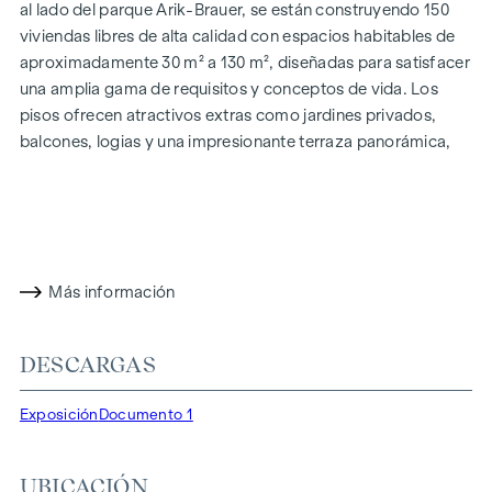
al lado del parque Arik-Brauer, se están construyendo 150
viviendas libres de alta calidad con espacios habitables de
aproximadamente 30 m² a 130 m², diseñadas para satisfacer
una amplia gama de requisitos y conceptos de vida. Los
pisos ofrecen atractivos extras como jardines privados,
balcones, logias y una impresionante terraza panorámica,
que abre una impresionante vista panorámica de 360° sobre
Viena. Gracias a las generosas alturas de las habitaciones,
creamos una sensación de vida abierta y aireada. Además,
dispone de plazas de aparcamiento subterráneo y
modernos conceptos energéticos, como la energía
Más información
fotovoltaica y la calefacción urbana, garantizan un
suministro de energía sostenible y eficiente. Aquí vivirá con
estilo, orientado al futuro y extremadamente cómodo.
DESCARGAS
Más información en:
WOHNEN AM PARK, 1160 Viena,
Exposición
Documento 1
Herbststraße - Winegg
DESTACADOS
UBICACIÓN