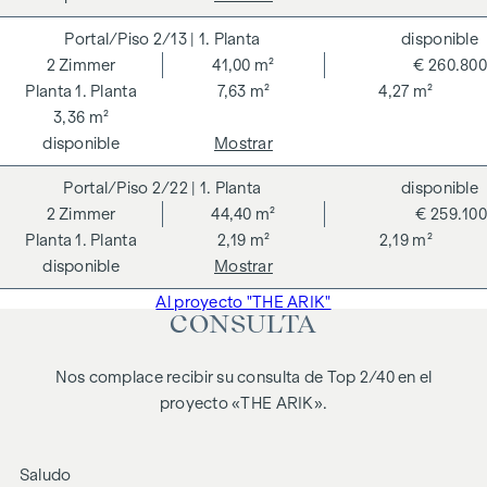
Advertimos que existe una estrecha relación familiar o
económica entre el agente y el tercero a intermediar.
2/13
| 1. Planta
disponible
2
Zimmer
41,00 m²
€ 260.800
El agente actúa como doble intermediario.
1. Planta
7,63 m²
4,27 m²
3,36 m²
disponible
Mostrar
2/22
| 1. Planta
disponible
2
Zimmer
44,40 m²
€ 259.100
1. Planta
2,19 m²
2,19 m²
disponible
Mostrar
Al proyecto "THE ARIK"
CONSULTA
Nos complace recibir su consulta de Top 2/40 en el
proyecto «THE ARIK».
Saludo