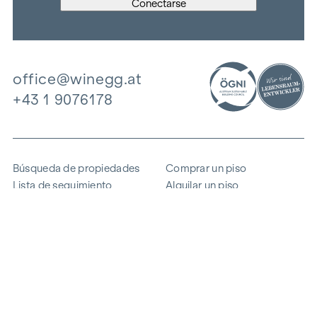
office@winegg.at
+43 1 9076178
Búsqueda de propiedades
Comprar un piso
Lista de seguimiento
Alquilar un piso
Proyectos
Propiedad comercial
Comprar
Vender un bloque de pisos
Referencias
Experiencia
La empresa
Carrera profesional
Sostenibilidad
Contacto
Acceso de empleados