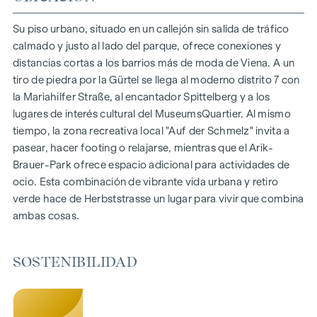
150 viviendas de pleno dominio
Superficie habitable de aprox. 30 a 130 m²
Su piso urbano, situado en un callejón sin salida de tráfico
Pisos de 1 a 4 habitaciones
calmado y justo al lado del parque, ofrece conexiones y
Jardines, balcones, logias y terrazas
distancias cortas a los barrios más de moda de Viena. A un
Grandes alturas
tiro de piedra por la Gürtel se llega al moderno distrito 7 con
Aparcamiento subterráneo | e-mobility
la Mariahilfer Straße, al encantador Spittelberg y a los
Tranquilo patio interior
lugares de interés cultural del MuseumsQuartier. Al mismo
Sistema fotovoltaico en el tejado
tiempo, la zona recreativa local "Auf der Schmelz" invita a
Sala común
pasear, hacer footing o relajarse, mientras que el Arik-
Brauer-Park ofrece espacio adicional para actividades de
LLEGAR A CASA
ocio. Esta combinación de vibrante vida urbana y retiro
verde hace de Herbststrasse un lugar para vivir que combina
En Herbststrasse le espera una experiencia vital única que
ambas cosas.
combina diseño y comodidad de forma extraordinaria. El
mobiliario de alta calidad se caracteriza por materiales
cuidadosamente seleccionados que irradian una elegancia
SOSTENIBILIDAD
atemporal, ideal para una vida moderna y con estilo. Los
suelos de parqué y la calefacción por suelo radiante
garantizan un confort natural en las estancias. Para mayor