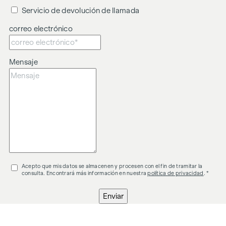
entre el intermediario y el tercero objeto de la
Servicio de devolución de llamada
intermediación.
correo electrónico
El intermediario actúa como agente doble.
Mensaje
Acepto que mis datos se almacenen y procesen con el fin de tramitar la
consulta. Encontrará más información en nuestra
política de privacidad
. *
Enviar