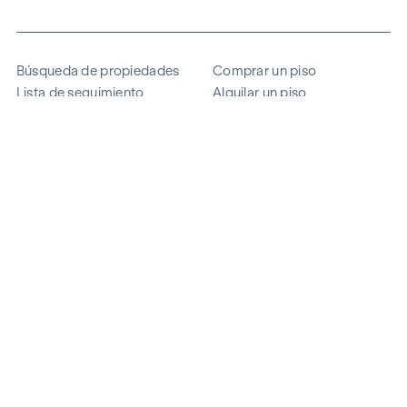
Búsqueda de propiedades
Comprar un piso
Lista de seguimiento
Alquilar un piso
Proyectos
Propiedad comercial
Comprar
Vender un bloque de pisos
Referencias
Experiencia
La empresa
Carrera profesional
Sostenibilidad
Contacto
Acceso de empleados
i
Ahorrar energía
© 2026 WINEGG Realitäten GmbH
Protección de datos
Pie de imprenta