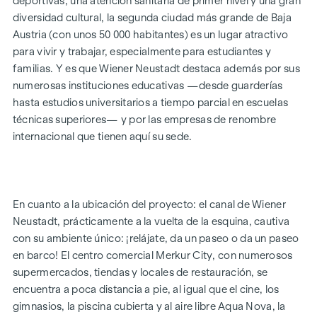
deportivas, una atención sanitaria de primer nivel y una gran
Ya sea un piso con jardín o en el ático, para una persona sola
diversidad cultural, la segunda ciudad más grande de Baja
o para una familia, para uso propio o como inversión: los
Austria (con unos 50 000 habitantes) es un lugar atractivo
pisos de 2 a 4 habitaciones, con superficies de entre unos 52
para vivir y trabajar, especialmente para estudiantes y
y unos 111 m² (más zona exterior privada), satisfacen tus
familias. Y es que Wiener Neustadt destaca además por sus
deseos más personales. El proyecto ya está terminado.
numerosas instituciones educativas —desde guarderías
Aparcamientos para bicicletas, zona para cochecitos,
hasta estudios universitarios a tiempo parcial en escuelas
parque infantil con pérgola y zonas de descanso, así como
técnicas superiores— y por las empresas de renombre
un aparcamiento subterráneo completan la oferta de este
internacional que tienen aquí su sede.
proyecto bien pensado, moderno y sostenible. Se puede
adquirir una plaza de aparcamiento subterráneo (a partir de
17 500 €).
En cuanto a la ubicación del proyecto: el canal de Wiener
* ¡Promoción de verano! Si presenta su oferta entre el 15 de
Neustadt, prácticamente a la vuelta de la esquina, cautiva
julio de 2026 y el 15 de septiembre de 2026, recibirá de
con su ambiente único: ¡relájate, da un paseo o da un paseo
regalo una cocina (por un valor de hasta 12 500 €) y un
en barco! El centro comercial Merkur City, con numerosos
televisor UHD de 50 pulgadas. Detalles y condiciones en:
supermercados, tiendas y locales de restauración, se
www.winegg.at/kuechenaktion-bellavita
encuentra a poca distancia a pie, al igual que el cine, los
gimnasios, la piscina cubierta y al aire libre Aqua Nova, la