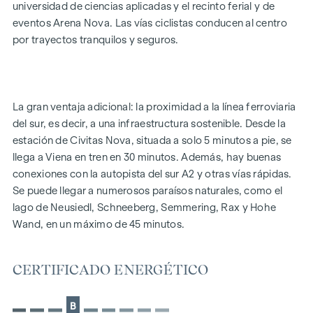
universidad de ciencias aplicadas y el recinto ferial y de
EQUIPAMIENTO
eventos Arena Nova. Las vías ciclistas conducen al centro
Calefacción por suelo radiante de bajo consumo
por trayectos tranquilos y seguros.
Suministro mediante calefacción urbana
Instalación fotovoltaica en el tejado para la generación
sostenible de energía
Protección solar eléctrica exterior
La gran ventaja adicional: la proximidad a la línea ferroviaria
Ventanas de gran superficie con triple acristalamiento
del sur, es decir, a una infraestructura sostenible. Desde la
térmico
estación de Civitas Nova, situada a solo 5 minutos a pie, se
Puertas correderas elevables
llega a Viena en tren en 30 minutos. Además, hay buenas
Parqué de madera auténtica en el salón y los dormitorios
conexiones con la autopista del sur A2 y otras vías rápidas.
Azulejos de gran formato en los baños
Se puede llegar a numerosos paraísos naturales, como el
lago de Neusiedl, Schneeberg, Semmering, Rax y Hohe
CARACTERÍSTICAS DESTACADAS
Wand, en un máximo de 45 minutos.
4 edificios puntuales
49 pisos en propiedad
CERTIFICADO ENERGÉTICO
Superficies de 52 a 111 m² | De 2 a 4 habitaciones
Jardines, balcones, galerías y terrazas
Amplio jardín comunitario con parque infantil
B